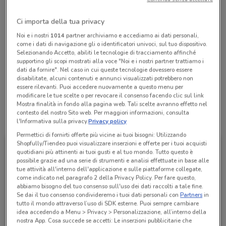
Chiama il negozio
Ci importa della tua privacy
Noi e i nostri
1014
partner archiviamo e accediamo ai dati personali,
Lunedì
Martedì
Mercoledì
Giovedì
Venerdì
Sabato
n.d.
n.d.
n.d.
n.d.
n.d.
n.d.
Domenica
n.d.
come i dati di navigazione gli o identificatori univoci, sul tuo dispositivo.
Selezionando Accetto, abiliti le tecnologie di tracciamento affinché
supportino gli scopi mostrati alla voce "Noi e i nostri partner trattiamo i
06/227471
dati da fornire". Nel caso in cui queste tecnologie dovessero essere
disabilitate, alcuni contenuti e annunci visualizzati potrebbero non
Pratiko Act Srl
essere rilevanti. Puoi accedere nuovamente a questo menu per
modificare le tue scelte o per revocare il consenso facendo clic sul link
Mostra finalità in fondo alla pagina web. Tali scelte avranno effetto nel
contesto del nostro Sito web. Per maggiori informazioni, consulta
Tutte le promozioni di questo negozio
l'Informativa sulla privacy.
Privacy policy
Permettici di fornirti offerte più vicine ai tuoi bisogni: Utilizzando
Shopfully/Tiendeo puoi visualizzare inserzioni e offerte per i tuoi acquisti
quotidiani più attinenti ai tuoi gusti e al tuo mondo. Tutto questo è
possibile grazie ad una serie di strumenti e analisi effettuate in base alle
tue attività all'interno dell'applicazione e sulle piattaforme collegate,
come indicato nel paragrafo 2 della Privacy Policy. Per fare questo,
abbiamo bisogno del tuo consenso sull'uso dei dati raccolti a tale fine.
Se dai il tuo consenso condivideremo i tuoi dati personali con
Partners
in
tutto il mondo attraverso l’uso di SDK esterne. Puoi sempre cambiare
idea accedendo a Menu > Privacy > Personalizzazione, all’interno della
nostra App. Cosa succede se accetti: Le inserzioni pubblicitarie che