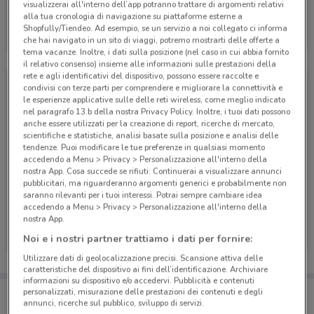
visualizzerai all'interno dell’app potranno trattare di argomenti relativi
alla tua cronologia di navigazione su piattaforme esterne a
Einhell
Shopfully/Tiendeo. Ad esempio, se un servizio a noi collegato ci informa
che hai navigato in un sito di viaggi, potremo mostrarti delle offerte a
Scade il 31/12
2.3 km
tema vacanze. Inoltre, i dati sulla posizione (nel caso in cui abbia fornito
il relativo consenso) insieme alle informazioni sulle prestazioni della
rete e agli identificativi del dispositivo, possono essere raccolte e
condivisi con terze parti per comprendere e migliorare la connettività e
le esperienze applicative sulle delle reti wireless, come meglio indicato
nel paragrafo 13.b della nostra Privacy Policy. Inoltre, i tuoi dati possono
anche essere utilizzati per la creazione di report, ricerche di mercato,
scientifiche e statistiche, analisi basate sulla posizione e analisi delle
tendenze. Puoi modificare le tue preferenze in qualsiasi momento
accedendo a Menu > Privacy > Personalizzazione all'interno della
nostra App. Cosa succede se rifiuti: Continuerai a visualizzare annunci
pubblicitari, ma riguarderanno argomenti generici e probabilmente non
saranno rilevanti per i tuoi interessi. Potrai sempre cambiare idea
accedendo a Menu > Privacy > Personalizzazione all'interno della
Einhell
Einhell
nostra App.
Noi e i nostri partner trattiamo i dati per fornire:
Scade il 31/12
2.3 km
Scade il 31/12
2.3 km
Utilizzare dati di geolocalizzazione precisi. Scansione attiva delle
caratteristiche del dispositivo ai fini dell’identificazione. Archiviare
informazioni su dispositivo e/o accedervi. Pubblicità e contenuti
Porta DoveConviene sempre con te!
personalizzati, misurazione delle prestazioni dei contenuti e degli
annunci, ricerche sul pubblico, sviluppo di servizi.
Puoi trovare le migliori offerte dei negozi vicino a te,