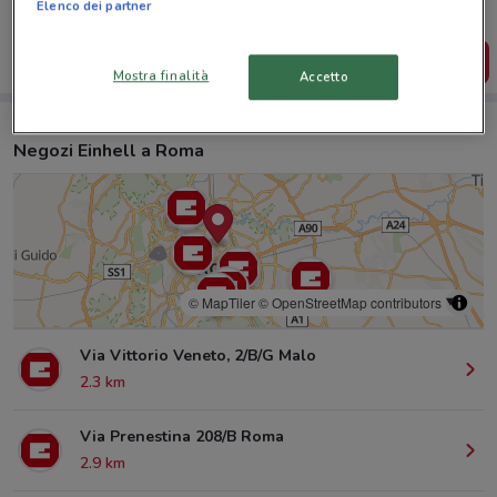
salvarle e creare la tua lista del risparmio, comodamente
Elenco dei partner
dal tuo cellulare.
SCARICA L’APP
Mostra finalità
Accetto
Negozi Einhell a Roma
© MapTiler
© OpenStreetMap contributors
Via Vittorio Veneto, 2/B/G Malo
2.3 km
Via Prenestina 208/B Roma
2.9 km