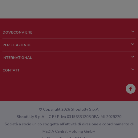
DOVECONVIENE
Cos'è DoveConviene
PER LE AZIENDE
Chi siamo
Cosa facciamo
INTERNATIONAL
News e media
Richieste commerciali e marketing
Brazil
CONTATTI
Lavora con noi
Mexico
Segnalazione punto vendita
France
Segnalazione Volantino
Australia
Hai un malfunzionamento sul web o sull'app?
New Zealand
© Copyright 2026 Shopfully S.p.A.
Shopfully S.p.A. - C.F / P. Iva 03156531208 REA: MI-2029270
Società a socio unico soggetta all’attività di direzione e coordinamento di
MEDIA Central Holding GmbH