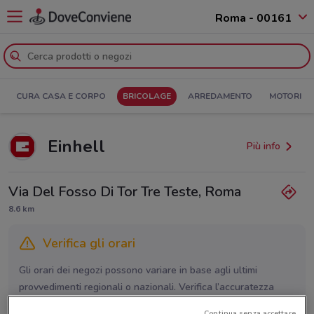
Roma - 00161
CURA CASA E CORPO
BRICOLAGE
ARREDAMENTO
MOTORI
Einhell
Più info
Via Del Fosso Di Tor Tre Teste, Roma
8.6 km
Verifica gli orari
Gli orari dei negozi possono variare in base agli ultimi
provvedimenti regionali o nazionali. Verifica l’accuratezza
chiamando il negozio.
Continua senza accettare