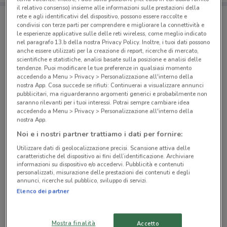
il relativo consenso) insieme alle informazioni sulle prestazioni della
rete e agli identificativi del dispositivo, possono essere raccolte e
condivisi con terze parti per comprendere e migliorare la connettività e
Negozi Edil Kamin a Roma
le esperienze applicative sulle delle reti wireless, come meglio indicato
nel paragrafo 13.b della nostra Privacy Policy. Inoltre, i tuoi dati possono
anche essere utilizzati per la creazione di report, ricerche di mercato,
scientifiche e statistiche, analisi basate sulla posizione e analisi delle
tendenze. Puoi modificare le tue preferenze in qualsiasi momento
accedendo a Menu > Privacy > Personalizzazione all'interno della
nostra App. Cosa succede se rifiuti: Continuerai a visualizzare annunci
pubblicitari, ma riguarderanno argomenti generici e probabilmente non
© MapTiler
© OpenStreetMap contributors
saranno rilevanti per i tuoi interessi. Potrai sempre cambiare idea
accedendo a Menu > Privacy > Personalizzazione all'interno della
nostra App.
Via Del Monte Della Capanna 123 Roma
Noi e i nostri partner trattiamo i dati per fornire:
9.8 km
Utilizzare dati di geolocalizzazione precisi. Scansione attiva delle
caratteristiche del dispositivo ai fini dell’identificazione. Archiviare
Via Montenero 23 Guidonia Montecelio
informazioni su dispositivo e/o accedervi. Pubblicità e contenuti
11 km
personalizzati, misurazione delle prestazioni dei contenuti e degli
annunci, ricerche sul pubblico, sviluppo di servizi.
Elenco dei partner
LOC. PANTANO VIA CASILINA KM 20,250 Monte
Compatri
16.8 km
Mostra finalità
Accetto