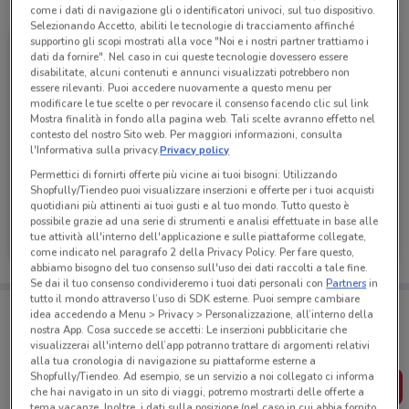
Tutte le promozioni di questo negozio
come i dati di navigazione gli o identificatori univoci, sul tuo dispositivo.
Selezionando Accetto, abiliti le tecnologie di tracciamento affinché
supportino gli scopi mostrati alla voce "Noi e i nostri partner trattiamo i
dati da fornire". Nel caso in cui queste tecnologie dovessero essere
disabilitate, alcuni contenuti e annunci visualizzati potrebbero non
essere rilevanti. Puoi accedere nuovamente a questo menu per
modificare le tue scelte o per revocare il consenso facendo clic sul link
Mostra finalità in fondo alla pagina web. Tali scelte avranno effetto nel
contesto del nostro Sito web. Per maggiori informazioni, consulta
l'Informativa sulla privacy.
Privacy policy
Permettici di fornirti offerte più vicine ai tuoi bisogni: Utilizzando
Shopfully/Tiendeo puoi visualizzare inserzioni e offerte per i tuoi acquisti
quotidiani più attinenti ai tuoi gusti e al tuo mondo. Tutto questo è
Edil Kamin
possibile grazie ad una serie di strumenti e analisi effettuate in base alle
tue attività all'interno dell'applicazione e sulle piattaforme collegate,
Scade il 31/10
9.8 km
come indicato nel paragrafo 2 della Privacy Policy. Per fare questo,
abbiamo bisogno del tuo consenso sull'uso dei dati raccolti a tale fine.
Se dai il tuo consenso condivideremo i tuoi dati personali con
Partners
in
tutto il mondo attraverso l’uso di SDK esterne. Puoi sempre cambiare
Porta DoveConviene sempre con te!
idea accedendo a Menu > Privacy > Personalizzazione, all’interno della
Puoi trovare le migliori offerte dei negozi vicino a te,
nostra App. Cosa succede se accetti: Le inserzioni pubblicitarie che
salvarle e creare la tua lista del risparmio, comodamente
visualizzerai all'interno dell’app potranno trattare di argomenti relativi
dal tuo cellulare.
alla tua cronologia di navigazione su piattaforme esterne a
Shopfully/Tiendeo. Ad esempio, se un servizio a noi collegato ci informa
SCARICA L’APP
che hai navigato in un sito di viaggi, potremo mostrarti delle offerte a
tema vacanze. Inoltre, i dati sulla posizione (nel caso in cui abbia fornito