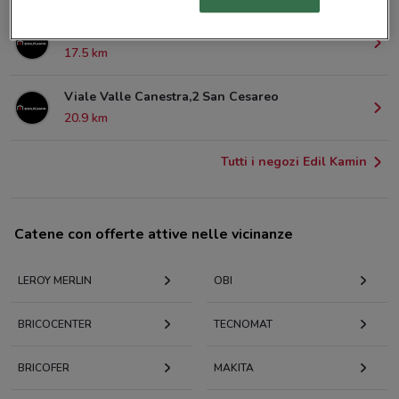
Via Appia Nuova Km 19,100 Marino
17.5 km
Viale Valle Canestra,2 San Cesareo
20.9 km
Tutti i negozi Edil Kamin
Catene con offerte attive nelle vicinanze
LEROY MERLIN
OBI
BRICOCENTER
TECNOMAT
BRICOFER
MAKITA