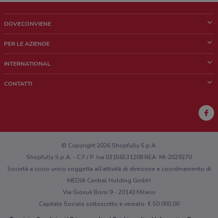
DOVECONVIENE
Cos'è DoveConviene
PER LE AZIENDE
Chi siamo
Cosa facciamo
INTERNATIONAL
News e media
Richieste commerciali e marketing
Brazil
CONTATTI
Lavora con noi
Mexico
Segnalazione punto vendita
France
Segnalazione Volantino
Australia
Hai un malfunzionamento sul web o sull'app?
New Zealand
© Copyright 2026 Shopfully S.p.A.
Shopfully S.p.A. - C.F / P. Iva 03156531208 REA: MI-2029270
Società a socio unico soggetta all’attività di direzione e coordinamento di
MEDIA Central Holding GmbH
Via Giosuè Borsi 9 - 20143 Milano
Capitale Sociale sottoscritto e versato: € 50.000,00