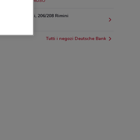
24.5 km
CHIUSO
Viale Tripoli, 206/208 Rimini
25.4 km
Tutti i negozi Deutsche Bank