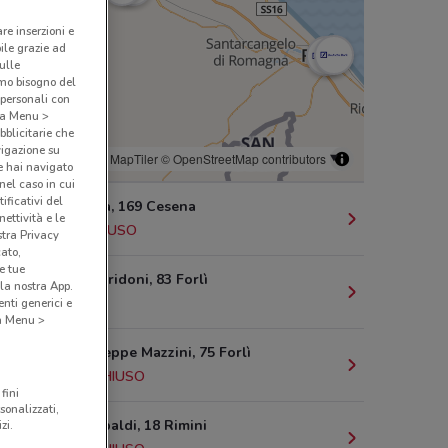
are inserzioni e
bile grazie ad
sulle
amo bisogno del
 personali con
o a Menu >
bblicitarie che
vigazione su
© MapTiler
© OpenStreetMap contributors
e hai navigato
(nel caso in cui
ificativi del
Via A. Costa, 169 Cesena
ettività e le
1.9 km
CHIUSO
stra Privacy
cato,
e tue
Viale F. Corridoni, 83 Forlì
la nostra App.
21.1 km
nti generici e
 a Menu >
Corso Giuseppe Mazzini, 75 Forlì
21.4 km
CHIUSO
fini
sonalizzati,
Via G. Garibaldi, 18 Rimini
zi.