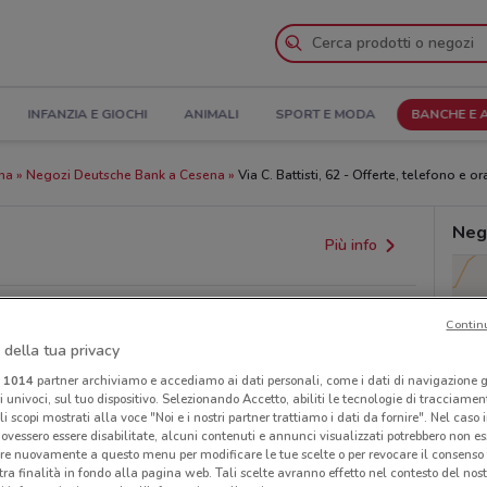
INFANZIA E GIOCHI
ANIMALI
SPORT E MODA
BANCHE E 
ena
Negozi Deutsche Bank a Cesena
Via C. Battisti, 62 - Offerte, telefono e ora
Neg
Più info
Contin
 della tua privacy
i
1014
partner archiviamo e accediamo ai dati personali, come i dati di navigazione g
ri univoci, sul tuo dispositivo. Selezionando Accetto, abiliti le tecnologie di tracciame
li scopi mostrati alla voce "Noi e i nostri partner trattiamo i dati da fornire". Nel caso 
ovessero essere disabilitate, alcuni contenuti e annunci visualizzati potrebbero non ess
provvedimenti regionali o nazionali. Verifica l’accuratezza
re nuovamente a questo menu per modificare le tue scelte o per revocare il consenso
tra finalità in fondo alla pagina web. Tali scelte avranno effetto nel contesto del nost