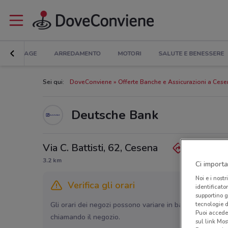
BRICOLAGE
ARREDAMENTO
MOTORI
SALUTE E BENESSERE
Sei qui:
DoveConviene
Offerte Banche e Assicurazioni a Ces
Deutsche Bank
Via C. Battisti, 62, Cesena
3.2 km
Ci importa
Noi e i nostr
Verifica gli orari
identificato
supportino g
tecnologie d
Gli orari dei negozi possono variare in base agli ultimi 
Puoi accede
chiamando il negozio.
sul link Mos