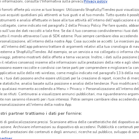
 informazioni, consulta l'Informativa sulla privacy.
Privacy policy
i fornirti offerte più vicine ai tuoi bisogni: Utilizzando Shopfully/Tiendeo puoi visualizz
i tuoi acquisti quotidiani più attinenti ai tuoi gusti e al tuo mondo. Tutto questo è possi
 strumenti e analisi effettuate in base alle tue attività all'interno dell'applicazione e 
collegate, come indicato nel paragrafo 2 della Privacy Policy. Per fare questo, abbi
 sull'uso dei dati raccolti a tale fine. Se dai il tuo consenso condivideremo i tuoi dati
tutto il mondo attraverso l’uso di SDK esterne. Puoi sempre cambiare idea accedend
rsonalizzazione, all’interno della nostra App. Cosa succede se accetti: Le inserzioni pu
i all'interno dell’app potranno trattare di argomenti relativi alla tua cronologia di na
esterne a Shopfully/Tiendeo. Ad esempio, se un servizio a noi collegato ci informa ch
i viaggi, potremo mostrarti delle offerte a tema vacanze. Inoltre, i dati sulla posizione 
o il relativo consenso) insieme alle informazioni sulle prestazioni della rete e agli ident
 possono essere raccolte e condivisi con terze parti per comprendere e migliorare la conn
pplicative sulle delle reti wireless, come meglio indicato nel paragrafo 13.b della no
re, i tuoi dati possono anche essere utilizzati per la creazione di report, ricerche di mer
 e statistiche, analisi basate sulla posizione e analisi delle tendenze. Puoi modificare l
in qualsiasi momento accedendo a Menu > Privacy > Personalizzazione all'interno del
 se rifiuti: Continuerai a visualizzare annunci pubblicitari, ma riguarderanno argome
te non saranno rilevanti per i tuoi interessi. Potrai sempre cambiare idea accedendo
rsonalizzazione all'interno della nostra App.
stri partner trattiamo i dati per fornire:
ti di geolocalizzazione precisi. Scansione attiva delle caratteristiche del dispositivo ai 
icazione. Archiviare informazioni su dispositivo e/o accedervi. Pubblicità e contenuti per
delle prestazioni dei contenuti e degli annunci, ricerche sul pubblico, sviluppo di servi
partner