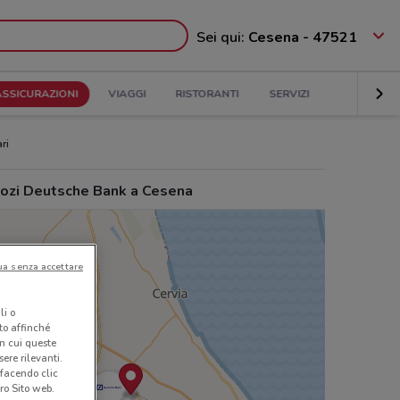
Sei qui:
Cesena - 47521
ASSICURAZIONI
VIAGGI
RISTORANTI
SERVIZI
ri
ozi Deutsche Bank a Cesena
ua senza accettare
li o
nto affinché
in cui queste
ere rilevanti.
 facendo clic
ro Sito web.