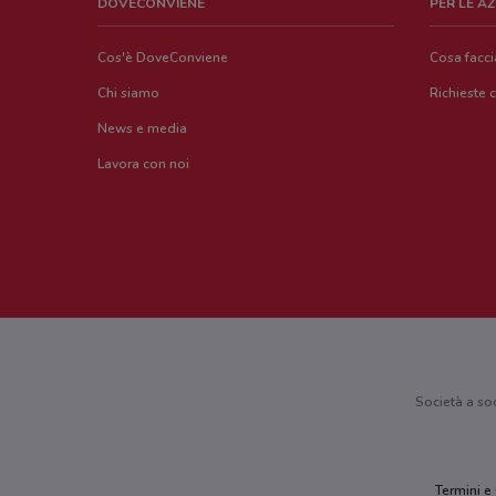
DOVECONVIENE
PER LE A
Cos'è DoveConviene
Cosa facc
Chi siamo
Richieste 
News e media
Lavora con noi
Società a so
Termini e