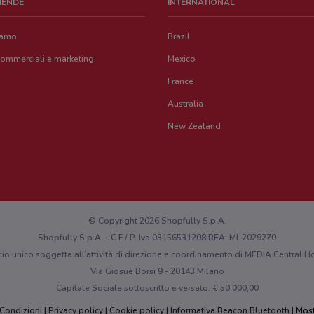
ZIENDE
INTERNATIONAL
iamo
Brazil
commerciali e marketing
Mexico
France
Australia
New Zealand
© Copyright 2026 Shopfully S.p.A.
Shopfully S.p.A. - C.F / P. Iva 03156531208 REA: MI-2029270
cio unico soggetta all’attività di direzione e coordinamento di MEDIA Central
Via Giosuè Borsi 9 - 20143 Milano
Capitale Sociale sottoscritto e versato: € 50.000,00
 Condizioni
Privacy policy
Cookie policy
Informativa Beacon Bluetooth
Most