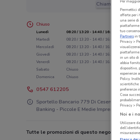
Per maggiori
Chiama il negozio
Permettici d
offerte per 
una serie di
Chiuso
piattaforme 
tuo consenso
Lunedì
08:20 / 13:20 - 14:40 / 16:30
Partners
in 
Martedì
08:20 / 13:20 - 14:40 / 16:30
Privacy > Pe
visualizzera
Mercoledì
08:20 / 13:20 - 14:40 / 16:30
piattaforme 
Giovedì
08:20 / 13:20 - 14:40 / 16:30
in un sito d
Venerdì
08:20 / 13:20 - 14:40 / 16:30
abbia fornit
dispositivo,
Sabato
Chiuso
esperienze a
Domenica
Chiuso
Policy. Inolt
scientifiche
0547 612205
preferenze 
Cosa succede
probabilmen
Sportello Bancario 779 Di Cesena - Private
Privacy > Pe
Banking - Piccole E Medie Imprese
Noi e i no
Utilizzare da
dell’identif
Tutte le promozioni di questo negozio
misurazione 
Elenco dei 