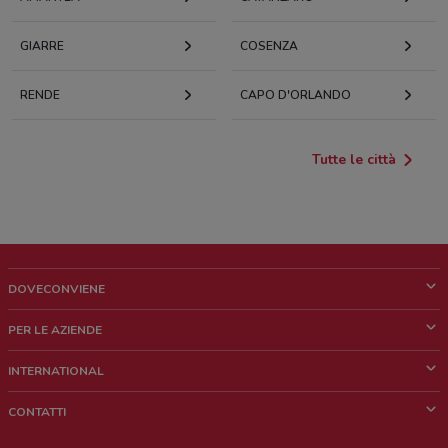
GIARRE
COSENZA
RENDE
CAPO D'ORLANDO
Tutte le città
DOVECONVIENE
Cos'è DoveConviene
PER LE AZIENDE
Chi siamo
Cosa facciamo
INTERNATIONAL
News e media
Richieste commerciali e marketing
Brazil
CONTATTI
Lavora con noi
Mexico
Segnalazione punto vendita