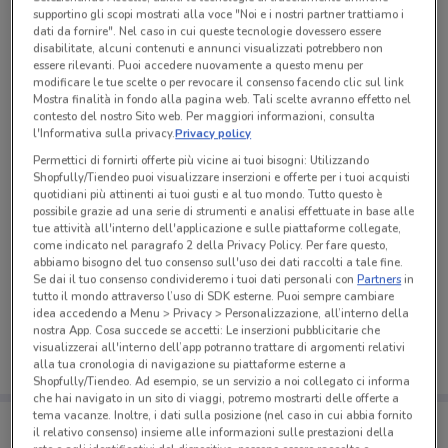
Tutte le promozioni di questo negozio
supportino gli scopi mostrati alla voce "Noi e i nostri partner trattiamo i
dati da fornire". Nel caso in cui queste tecnologie dovessero essere
disabilitate, alcuni contenuti e annunci visualizzati potrebbero non
essere rilevanti. Puoi accedere nuovamente a questo menu per
modificare le tue scelte o per revocare il consenso facendo clic sul link
Mostra finalità in fondo alla pagina web. Tali scelte avranno effetto nel
contesto del nostro Sito web. Per maggiori informazioni, consulta
l'Informativa sulla privacy.
Privacy policy
Permettici di fornirti offerte più vicine ai tuoi bisogni: Utilizzando
Shopfully/Tiendeo puoi visualizzare inserzioni e offerte per i tuoi acquisti
quotidiani più attinenti ai tuoi gusti e al tuo mondo. Tutto questo è
possibile grazie ad una serie di strumenti e analisi effettuate in base alle
tue attività all'interno dell'applicazione e sulle piattaforme collegate,
come indicato nel paragrafo 2 della Privacy Policy. Per fare questo,
abbiamo bisogno del tuo consenso sull'uso dei dati raccolti a tale fine.
Ci dispiace, al momento non abbiamo pubblicato
Se dai il tuo consenso condivideremo i tuoi dati personali con
Partners
in
tutto il mondo attraverso l’uso di SDK esterne. Puoi sempre cambiare
volantini nella tua zona. Riprova più tardi.
idea accedendo a Menu > Privacy > Personalizzazione, all’interno della
nostra App. Cosa succede se accetti: Le inserzioni pubblicitarie che
visualizzerai all'interno dell’app potranno trattare di argomenti relativi
alla tua cronologia di navigazione su piattaforme esterne a
Shopfully/Tiendeo. Ad esempio, se un servizio a noi collegato ci informa
che hai navigato in un sito di viaggi, potremo mostrarti delle offerte a
tema vacanze. Inoltre, i dati sulla posizione (nel caso in cui abbia fornito
Porta DoveConviene sempre con te!
il relativo consenso) insieme alle informazioni sulle prestazioni della
Puoi trovare le migliori offerte dei negozi vicino a te,