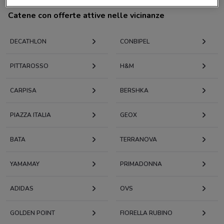
Catene con offerte attive nelle vicinanze
DECATHLON
CONBIPEL
PITTAROSSO
H&M
CARPISA
BERSHKA
PIAZZA ITALIA
GEOX
BATA
TERRANOVA
YAMAMAY
PRIMADONNA
ADIDAS
OVS
GOLDEN POINT
FIORELLA RUBINO