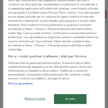
rete e agli identificativi del dispositivo, possono essere raccolte e
salvarle e creare la tua lista del risparmio, comodamente
condivisi con terze parti per comprendere e migliorare la connettività e
dal tuo cellulare.
le esperienze applicative sulle delle reti wireless, come meglio indicato
nel paragrafo 13.b della nostra Privacy Policy. Inoltre, i tuoi dati possono
SCARICA L’APP
anche essere utilizzati per la creazione di report, ricerche di mercato,
scientifiche e statistiche, analisi basate sulla posizione e analisi delle
tendenze. Puoi modificare le tue preferenze in qualsiasi momento
accedendo a Menu > Privacy > Personalizzazione all'interno della
nostra App. Cosa succede se rifiuti: Continuerai a visualizzare annunci
Negozi Daiwa a Gioia Tauro
pubblicitari, ma riguarderanno argomenti generici e probabilmente non
saranno rilevanti per i tuoi interessi. Potrai sempre cambiare idea
accedendo a Menu > Privacy > Personalizzazione all'interno della
nostra App.
Noi e i nostri partner trattiamo i dati per fornire:
Utilizzare dati di geolocalizzazione precisi. Scansione attiva delle
© MapTiler
© OpenStreetMap contributors
caratteristiche del dispositivo ai fini dell’identificazione. Archiviare
informazioni su dispositivo e/o accedervi. Pubblicità e contenuti
personalizzati, misurazione delle prestazioni dei contenuti e degli
Via Nazionale Nord 133 Rosarno
annunci, ricerche sul pubblico, sviluppo di servizi.
Elenco dei partner
10.8 km
Tutti i negozi Daiwa
Mostra finalità
Accetto