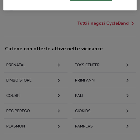
Vibo Center strada Statale 18 Vibo Valentia
28.7 km
Tutti i negozi CycleBand
Catene con offerte attive nelle vicinanze
PRENATAL
TOYS CENTER
BIMBO STORE
PRIMI ANNI
COLIBRÌ
PALI
PEG PEREGO
GIOKIDS
PLASMON
PAMPERS