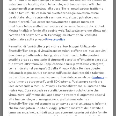
Selezionando Accetto, abiliti le tecnologie di tracciamento affinché
Chiama il negozio
supportino gli scopi mostrati alla voce "Noi e i nostri partner trattiamo i
dati da fornire". Nel caso in cui queste tecnologie dovessero essere
disabilitate, alcuni contenuti e annunci visualizzati potrebbero non
Lunedì
Martedì
Mercoledì
Giovedì
Venerdì
n.d.
n.d.
n.d.
n.d.
n.d.
essere rilevanti. Puoi accedere nuovamente a questo menu per
Sabato
n.d.
Domenica
n.d.
modificare le tue scelte o per revocare il consenso facendo clic sul link
Mostra finalità in fondo alla pagina web. Tali scelte avranno effetto nel
096 6581203
contesto del nostro Sito web. Per maggiori informazioni, consulta
l'Informativa sulla privacy.
Privacy policy
Permettici di fornirti offerte più vicine ai tuoi bisogni: Utilizzando
Tutte le promozioni di questo negozio
Shopfully/Tiendeo puoi visualizzare inserzioni e offerte per i tuoi acquisti
quotidiani più attinenti ai tuoi gusti e al tuo mondo. Tutto questo è
possibile grazie ad una serie di strumenti e analisi effettuate in base alle
tue attività all'interno dell'applicazione e sulle piattaforme collegate,
come indicato nel paragrafo 2 della Privacy Policy. Per fare questo,
abbiamo bisogno del tuo consenso sull'uso dei dati raccolti a tale fine.
Se dai il tuo consenso condivideremo i tuoi dati personali con
Partners
in
tutto il mondo attraverso l’uso di SDK esterne. Puoi sempre cambiare
idea accedendo a Menu > Privacy > Personalizzazione, all’interno della
nostra App. Cosa succede se accetti: Le inserzioni pubblicitarie che
visualizzerai all'interno dell’app potranno trattare di argomenti relativi
alla tua cronologia di navigazione su piattaforme esterne a
Shopfully/Tiendeo. Ad esempio, se un servizio a noi collegato ci informa
che hai navigato in un sito di viaggi, potremo mostrarti delle offerte a
tema vacanze. Inoltre, i dati sulla posizione (nel caso in cui abbia fornito
CycleBand