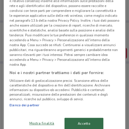
il relativo consenso) insieme alle informazioni sulle prestazioni della
rete e agli identificativi del dispositivo, possono essere raccolte e
Scade il 19/05
313 m
condivisi con terze parti per comprendere e migliorare la connettività e
le esperienze applicative sulle delle reti wireless, come meglio indicato
nel paragrafo 13.b della nostra Privacy Policy. Inoltre, i tuoi dati possono
anche essere utilizzati per la creazione di report, ricerche di mercato,
Porta DoveConviene sempre con te!
scientifiche e statistiche, analisi basate sulla posizione e analisi delle
Puoi trovare le migliori offerte dei negozi vicino a te,
tendenze. Puoi modificare le tue preferenze in qualsiasi momento
salvarle e creare la tua lista del risparmio, comodamente
accedendo a Menu > Privacy > Personalizzazione all'interno della
dal tuo cellulare.
nostra App. Cosa succede se rifiuti: Continuerai a visualizzare annunci
pubblicitari, ma riguarderanno argomenti generici e probabilmente non
SCARICA L’APP
saranno rilevanti per i tuoi interessi. Potrai sempre cambiare idea
accedendo a Menu > Privacy > Personalizzazione all'interno della
nostra App.
Noi e i nostri partner trattiamo i dati per fornire:
Negozi CycleBand a GIOIA TAURO
Utilizzare dati di geolocalizzazione precisi. Scansione attiva delle
caratteristiche del dispositivo ai fini dell’identificazione. Archiviare
informazioni su dispositivo e/o accedervi. Pubblicità e contenuti
personalizzati, misurazione delle prestazioni dei contenuti e degli
annunci, ricerche sul pubblico, sviluppo di servizi.
Elenco dei partner
© MapTiler
© OpenStreetMap contributors
Mostra finalità
Accetto