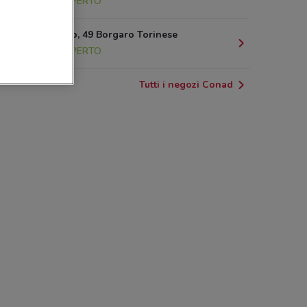
10.7 km
APERTO
Via Rivarolo, 49 Borgaro Torinese
16.3 km
APERTO
Tutti i negozi Conad