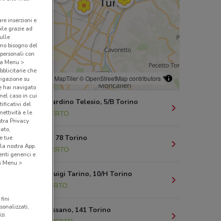
are inserzioni e
bile grazie ad
sulle
amo bisogno del
 personali con
o a Menu >
bblicitarie che
© MapTiler
© OpenStreetMap contributors
vigazione su
e hai navigato
(nel caso in cui
Corso Bernardino Telesio, 5/B Torino
ificativi del
ettività e le
6.5 km
APERTO
stra Privacy
cato,
Via Cesana, 78 Torino
e tue
la nostra App.
6.8 km
APERTO
nti generici e
 a Menu >
Via Conte Luigi Tarino, 10/H Torino
10 km
APERTO
fini
sonalizzati,
Strada Altessano, 141 Torino
zi.