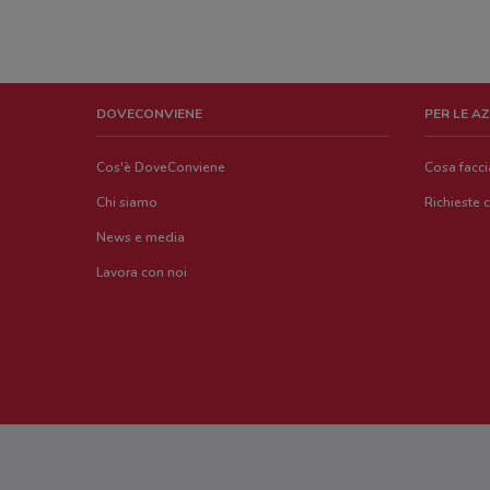
DOVECONVIENE
PER LE A
Cos'è DoveConviene
Cosa facc
Chi siamo
Richieste 
News e media
Lavora con noi