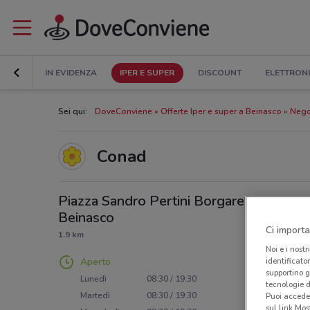
IN EVIDENZA
IPER E SUPER
DISCOUNT
ELETTRON
Sei qui:
DoveConviene
Offerte Iper e super a Beinasco
Nego
Conad
Piazza Sandro Pertini Borgaretto,
Beinasco
Ci importa
1.9 km
Noi e i nostr
identificato
Aperto
supportino g
Lunedì
08:30 / 19:30
tecnologie d
Martedì
08:30 / 19:30
Puoi accede
sul link Mos