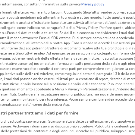
 informazioni, consulta l'Informativa sulla privacy.
Privacy policy
i fornirti offerte più vicine ai tuoi bisogni: Utilizzando Shopfully/Tiendeo puoi visualizz
i tuoi acquisti quotidiani più attinenti ai tuoi gusti e al tuo mondo. Tutto questo è possi
 strumenti e analisi effettuate in base alle tue attività all'interno dell'applicazione e 
collegate, come indicato nel paragrafo 2 della Privacy Policy. Per fare questo, abbi
 sull'uso dei dati raccolti a tale fine. Se dai il tuo consenso condivideremo i tuoi dati
tutto il mondo attraverso l’uso di SDK esterne. Puoi sempre cambiare idea accedend
rsonalizzazione, all’interno della nostra App. Cosa succede se accetti: Le inserzioni pu
i all'interno dell’app potranno trattare di argomenti relativi alla tua cronologia di na
esterne a Shopfully/Tiendeo. Ad esempio, se un servizio a noi collegato ci informa ch
i viaggi, potremo mostrarti delle offerte a tema vacanze. Inoltre, i dati sulla posizione 
o il relativo consenso) insieme alle informazioni sulle prestazioni della rete e agli ident
 possono essere raccolte e condivisi con terze parti per comprendere e migliorare la conn
pplicative sulle delle reti wireless, come meglio indicato nel paragrafo 13.b della no
re, i tuoi dati possono anche essere utilizzati per la creazione di report, ricerche di mer
 e statistiche, analisi basate sulla posizione e analisi delle tendenze. Puoi modificare l
in qualsiasi momento accedendo a Menu > Privacy > Personalizzazione all'interno del
 se rifiuti: Continuerai a visualizzare annunci pubblicitari, ma riguarderanno argome
te non saranno rilevanti per i tuoi interessi. Potrai sempre cambiare idea accedendo
rsonalizzazione all'interno della nostra App.
stri partner trattiamo i dati per fornire:
ti di geolocalizzazione precisi. Scansione attiva delle caratteristiche del dispositivo ai 
icazione. Archiviare informazioni su dispositivo e/o accedervi. Pubblicità e contenuti per
delle prestazioni dei contenuti e degli annunci, ricerche sul pubblico, sviluppo di servi