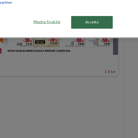
partner
Mostra finalità
Accetto
1.9 km