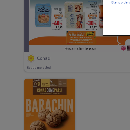
Elenco dei 
Conad
Scade mercoledì