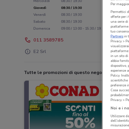
Mercoledì
08:30 / 19:30
Per maggiori
Giovedì
08:30 / 19:30
Permettici d
Venerdì
08:30 / 19:30
offerte per 
una serie di
Sabato
08:30 / 19:30
piattaforme 
Domenica
09:00 / 13:00 - 15:30 / 19:30
tuo consenso
Partners
in 
011 3589785
Privacy > Pe
visualizzera
E2 Srl
piattaforme 
in un sito d
abbia fornit
dispositivo,
esperienze a
Tutte le promozioni di questo negozio
Policy. Inolt
scientifiche
preferenze 
Cosa succede
probabilmen
Privacy > Pe
Noi e i no
Utilizzare da
dell’identif
misurazione 