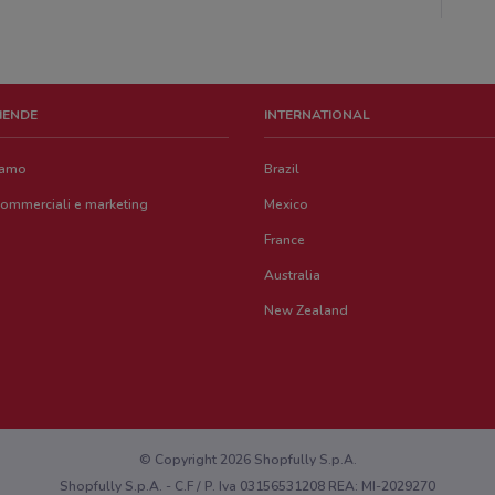
ZIENDE
INTERNATIONAL
iamo
Brazil
commerciali e marketing
Mexico
France
Australia
New Zealand
© Copyright 2026 Shopfully S.p.A.
Shopfully S.p.A. - C.F / P. Iva 03156531208 REA: MI-2029270