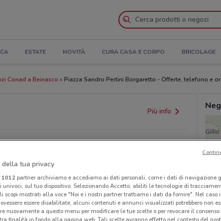
ICA
ESTATE
NOVITÀ
CURA CASA E CORPO
BRICOLAGE
zi Conad a Beinasco
Piazza Sandro Pertini Borgaretto - Offerte, telefono e or
Neg
Più info
Contin
 della tua privacy
i
1012
partner archiviamo e accediamo ai dati personali, come i dati di navigazione g
ri univoci, sul tuo dispositivo. Selezionando Accetto, abiliti le tecnologie di tracciame
li scopi mostrati alla voce "Noi e i nostri partner trattiamo i dati da fornire". Nel caso 
ovessero essere disabilitate, alcuni contenuti e annunci visualizzati potrebbero non ess
re nuovamente a questo menu per modificare le tue scelte o per revocare il consenso
tra finalità in fondo alla pagina web. Tali scelte avranno effetto nel contesto del nost