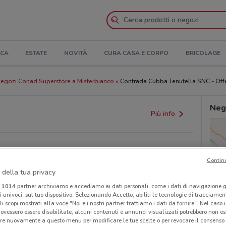
ICA
ESTATE
NOVITÀ
CURA CASA E CORPO
BRICOLAGE
egozi Conad Superstore a Misterbianco
Contrada Cubba Tenutella SNC - Offer
Neg
Più info
Contin
 della tua privacy
i
1014
partner archiviamo e accediamo ai dati personali, come i dati di navigazione g
ri univoci, sul tuo dispositivo. Selezionando Accetto, abiliti le tecnologie di tracciame
li scopi mostrati alla voce "Noi e i nostri partner trattiamo i dati da fornire". Nel caso 
ovessero essere disabilitate, alcuni contenuti e annunci visualizzati potrebbero non ess
re nuovamente a questo menu per modificare le tue scelte o per revocare il consenso