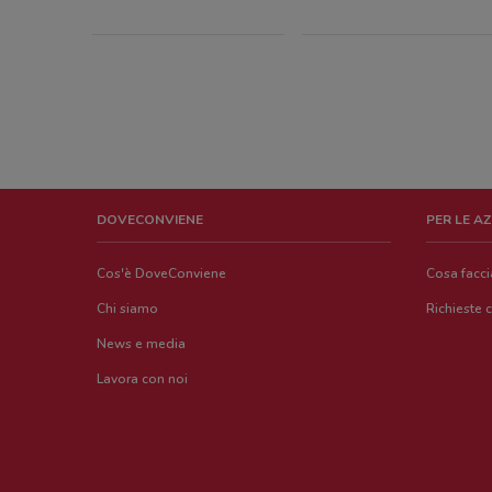
DOVECONVIENE
PER LE A
Cos'è DoveConviene
Cosa facc
Chi siamo
Richieste 
News e media
Lavora con noi