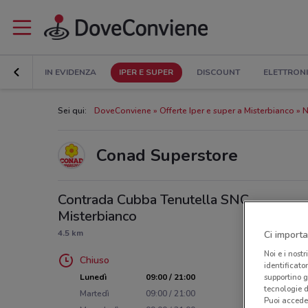
IN EVIDENZA
IPER E SUPER
DISCOUNT
ELETTRON
Sei qui:
DoveConviene
Offerte Iper e super a Misterbianco
N
Conad Superstore
Contrada Cubba Tenutella SNC,
Misterbianco
4.5 km
Ci importa
Noi e i nostr
Chiuso
identificato
Lunedì
09:00 / 21:00
supportino g
tecnologie d
Martedì
09:00 / 21:00
Puoi accede