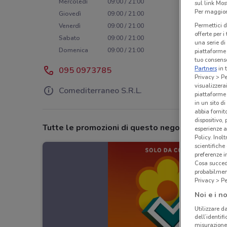
Mercoledì
09:00 / 21:00
sul link Mos
Per maggiori
Giovedì
09:00 / 21:00
Permettici d
Venerdì
09:00 / 21:00
offerte per 
Sabato
09:00 / 21:00
una serie di
Domenica
09:00 / 21:00
piattaforme 
tuo consenso
Partners
in 
095 0973785
Privacy > Pe
visualizzera
Comediterraneo S.R.L.
piattaforme 
in un sito d
abbia fornit
dispositivo,
Tutte le promozioni di questo negozio
esperienze a
Policy. Inolt
scientifiche
preferenze 
Cosa succede
probabilmen
Privacy > Pe
Noi e i no
Utilizzare da
dell’identif
misurazione 