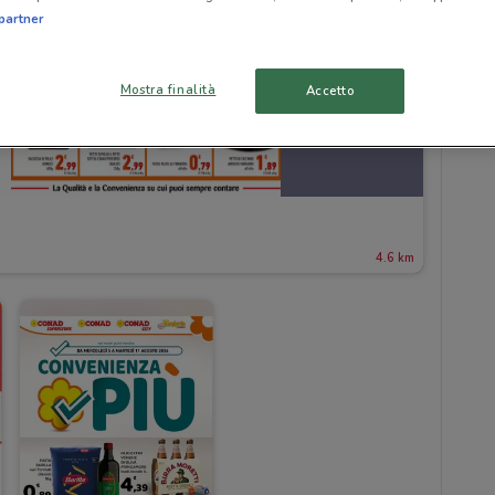
partner
Mostra finalità
Accetto
4.6 km