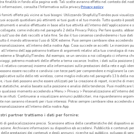
tra finalità in fondo alla pagina web. Tali scelte avranno effetto nel contesto del nost
 informazioni, consulta l'Informativa sulla privacy.
Privacy policy
i fornirti offerte più vicine ai tuoi bisogni: Utilizzando Shopfully/Tiendeo puoi visualizz
i tuoi acquisti quotidiani più attinenti ai tuoi gusti e al tuo mondo. Tutto questo è possi
 strumenti e analisi effettuate in base alle tue attività all'interno dell'applicazione e 
collegate, come indicato nel paragrafo 2 della Privacy Policy. Per fare questo, abbi
 sull'uso dei dati raccolti a tale fine. Se dai il tuo consenso condivideremo i tuoi dati
tutto il mondo attraverso l’uso di SDK esterne. Puoi sempre cambiare idea accedend
rsonalizzazione, all’interno della nostra App. Cosa succede se accetti: Le inserzioni pu
i all'interno dell’app potranno trattare di argomenti relativi alla tua cronologia di na
esterne a Shopfully/Tiendeo. Ad esempio, se un servizio a noi collegato ci informa ch
i viaggi, potremo mostrarti delle offerte a tema vacanze. Inoltre, i dati sulla posizione 
o il relativo consenso) insieme alle informazioni sulle prestazioni della rete e agli ident
 possono essere raccolte e condivisi con terze parti per comprendere e migliorare la conn
pplicative sulle delle reti wireless, come meglio indicato nel paragrafo 13.b della no
re, i tuoi dati possono anche essere utilizzati per la creazione di report, ricerche di mer
 e statistiche, analisi basate sulla posizione e analisi delle tendenze. Puoi modificare l
in qualsiasi momento accedendo a Menu > Privacy > Personalizzazione all'interno del
 se rifiuti: Continuerai a visualizzare annunci pubblicitari, ma riguarderanno argome
te non saranno rilevanti per i tuoi interessi. Potrai sempre cambiare idea accedendo
rsonalizzazione all'interno della nostra App.
stri partner trattiamo i dati per fornire:
ti di geolocalizzazione precisi. Scansione attiva delle caratteristiche del dispositivo ai 
icazione. Archiviare informazioni su dispositivo e/o accedervi. Pubblicità e contenuti per
delle prestazioni dei contenuti e degli annunci, ricerche sul pubblico, sviluppo di servi