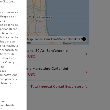
ro Sito web.
are inserzioni e
bile grazie ad
sulle
amo bisogno del
 personali con
o a Menu >
bblicitarie che
© MapTiler
© OpenStreetMap contributors
vigazione su
e hai navigato
(nel caso in cui
Via Marchesana, 50 Aci Sant'antonio
ificativi del
13.8 km
CHIUSO
ettività e le
stra Privacy
cato,
C.Da Madonna Marcellino Carlentini
e tue
23.8 km
CHIUSO
la nostra App.
nti generici e
 a Menu >
Tutti i negozi Conad Superstore
fini
sonalizzati,
zi.