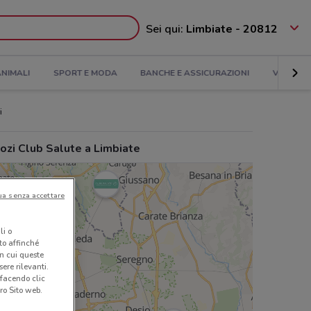
Sei qui:
Limbiate - 20812
NIMALI
SPORT E MODA
BANCHE E ASSICURAZIONI
VIAGGI
i
ozi Club Salute a Limbiate
ua senza accettare
li o
nto affinché
in cui queste
ere rilevanti.
 facendo clic
ro Sito web.