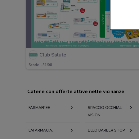
Club Salute
Scade il 31/08
Catene con offerte attive nelle vicinanze
FARMAFREE
SPACCIO OCCHIALI
VISION
LAFARMACIA.
LILLO BARBER SHOP