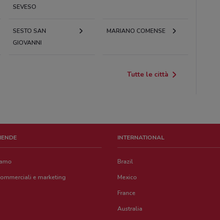
SEVESO
SESTO SAN
MARIANO COMENSE
GIOVANNI
Tutte le città
ZIENDE
INTERNATIONAL
iamo
Brazil
commerciali e marketing
Mexico
France
Australia