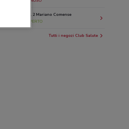
10.7 km
CHIUSO
P.Zza Roma, 2 Mariano Comense
11.6 km
APERTO
Tutti i negozi Club Salute