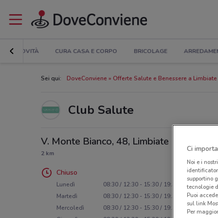
NOVITÀ
CURA CASA E CORPO
BRICOLAGE
ARREDAME
Sei qui:
DoveConviene
Offerte Salute e Benessere a Limbiate
Club Salute
V. Monte Bianco, 48, Limbiate
Ci importa
2 km
Noi e i nostr
identificato
Chiuso
supportino g
Lunedì
08:30 / 12:30 - 15:30 / 19:30
tecnologie d
Puoi accede
Martedì
08:30 / 12:30 - 15:30 / 19:30
sul link Mos
Mercoledì
08:30 / 12:30 - 15:30 / 19:30
Per maggiori