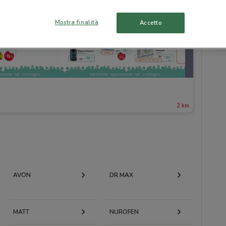
Mostra finalità
Accetto
2 km
AVON
DR.MAX
MATT
NUROFEN