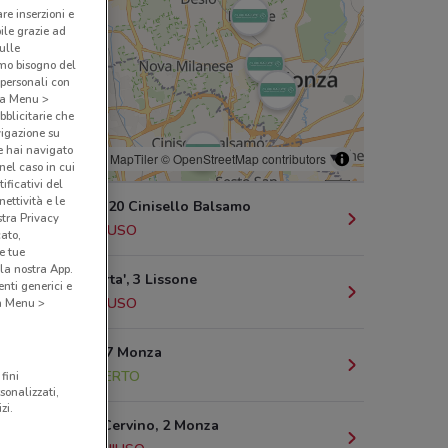
are inserzioni e
bile grazie ad
sulle
amo bisogno del
 personali con
o a Menu >
bblicitarie che
vigazione su
e hai navigato
© MapTiler
© OpenStreetMap contributors
(nel caso in cui
ificativi del
ettività e le
Via Trieste, 20 Cinisello Balsamo
stra Privacy
8.7 km
CHIUSO
cato,
e tue
la nostra App.
Piazza Liberta', 3 Lissone
nti generici e
9.3 km
CHIUSO
 a Menu >
Via Lario, 17 Monza
9.9 km
APERTO
fini
sonalizzati,
zi.
Via Monte Cervino, 2 Monza