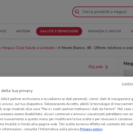
NTO
MOTORI
SALUTE E BENESSERE
INFANZIA E GIOCHI
A
Negozi Club Salute a Limbiate
V. Monte Bianco, 48 - Offerte, telefono e orar
Neg
Più info
Contin
 della tua privacy
i
1012
partner archiviamo e accediamo ai dati personali, come i dati di navigazione g
ri univoci, sul tuo dispositivo. Selezionando Accetto, abiliti le tecnologie di tracciame
li scopi mostrati alla voce "Noi e i nostri partner trattiamo i dati da fornire". Nel caso 
ovessero essere disabilitate, alcuni contenuti e annunci visualizzati potrebbero non ess
re nuovamente a questo menu per modificare le tue scelte o per revocare il consenso
tra finalità in fondo alla pagina web. Tali scelte avranno effetto nel contesto del nost
 informazioni, consulta l'Informativa sulla privacy.
Privacy policy