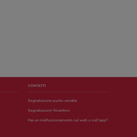
CONTATTI
Segnalazione punto vendita
Segnalazione Volantino
Hai un malfunzionamento sul web o sull'app?