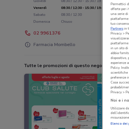
Giovedì
08:30 / 12:30 - 15:30 / 19:30
Permettici d
Venerdì
08:30 / 12:30 - 15:30 / 19:30
offerte per 
una serie di
Sabato
08:30 / 12:30
piattaforme 
Domenica
Chiuso
tuo consenso
Partners
in 
02 9961376
Privacy > Pe
visualizzera
piattaforme 
Farmacia Mombello
in un sito d
abbia fornit
dispositivo,
esperienze a
Tutte le promozioni di questo negozio
Policy. Inolt
scientifiche
preferenze 
Cosa succede
probabilmen
Privacy > Pe
Noi e i no
Utilizzare da
dell’identif
misurazione 
Elenco dei 