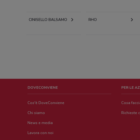
CINISELLO BALSAMO
RHO
DOVECONVIENE
PER LE A
Cos'è DoveConviene
Cosa facc
Chi siamo
Richieste 
News e media
Lavora con noi