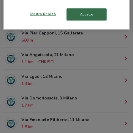
Mostra finalità
Accetto
© MapTiler
© OpenStreetMap contributors
Via Pier Capponi, 15 Gallarate
668 m
Via Anguissola, 21 Milano
1.1 km
CHIUSO
Via Egadi, 12 Milano
1.3 km
Via Domodossola, 3 Milano
1.7 km
Via Emanuele Filiberto, 11 Milano
1.8 km