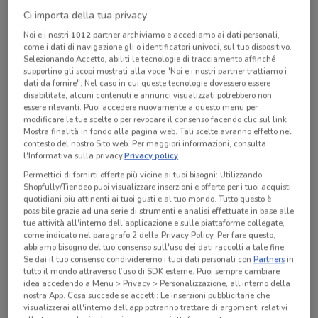
Chiama il negozio
Ci importa della tua privacy
Noi e i nostri
1012
partner archiviamo e accediamo ai dati personali,
come i dati di navigazione gli o identificatori univoci, sul tuo dispositivo.
Lunedì
Martedì
Mercoledì
Giovedì
n.d.
n.d.
n.d.
n.d.
Selezionando Accetto, abiliti le tecnologie di tracciamento affinché
Venerdì
n.d.
Sabato
Domenica
n.d.
n.d.
supportino gli scopi mostrati alla voce "Noi e i nostri partner trattiamo i
dati da fornire". Nel caso in cui queste tecnologie dovessero essere
02 3182532
disabilitate, alcuni contenuti e annunci visualizzati potrebbero non
essere rilevanti. Puoi accedere nuovamente a questo menu per
Sestante 3 Srl
modificare le tue scelte o per revocare il consenso facendo clic sul link
Mostra finalità in fondo alla pagina web. Tali scelte avranno effetto nel
contesto del nostro Sito web. Per maggiori informazioni, consulta
l'Informativa sulla privacy.
Privacy policy
Tutte le promozioni di questo negozio
Permettici di fornirti offerte più vicine ai tuoi bisogni: Utilizzando
Shopfully/Tiendeo puoi visualizzare inserzioni e offerte per i tuoi acquisti
quotidiani più attinenti ai tuoi gusti e al tuo mondo. Tutto questo è
possibile grazie ad una serie di strumenti e analisi effettuate in base alle
tue attività all'interno dell'applicazione e sulle piattaforme collegate,
come indicato nel paragrafo 2 della Privacy Policy. Per fare questo,
abbiamo bisogno del tuo consenso sull'uso dei dati raccolti a tale fine.
Se dai il tuo consenso condivideremo i tuoi dati personali con
Partners
in
tutto il mondo attraverso l’uso di SDK esterne. Puoi sempre cambiare
idea accedendo a Menu > Privacy > Personalizzazione, all’interno della
nostra App. Cosa succede se accetti: Le inserzioni pubblicitarie che
visualizzerai all'interno dell’app potranno trattare di argomenti relativi