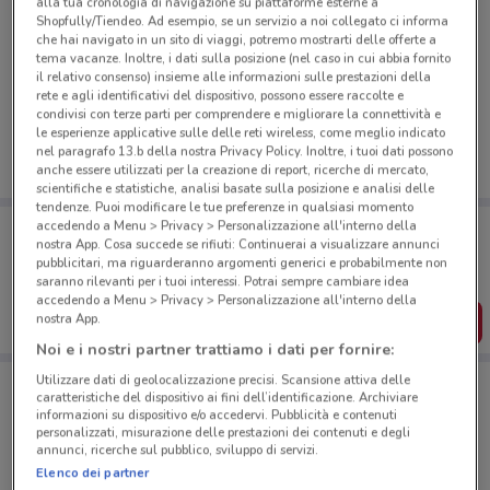
alla tua cronologia di navigazione su piattaforme esterne a
Shopfully/Tiendeo. Ad esempio, se un servizio a noi collegato ci informa
che hai navigato in un sito di viaggi, potremo mostrarti delle offerte a
tema vacanze. Inoltre, i dati sulla posizione (nel caso in cui abbia fornito
Ci dispiace, al momento non abbiamo pubblicato
il relativo consenso) insieme alle informazioni sulle prestazioni della
volantini nella tua zona. Riprova più tardi.
rete e agli identificativi del dispositivo, possono essere raccolte e
condivisi con terze parti per comprendere e migliorare la connettività e
le esperienze applicative sulle delle reti wireless, come meglio indicato
nel paragrafo 13.b della nostra Privacy Policy. Inoltre, i tuoi dati possono
anche essere utilizzati per la creazione di report, ricerche di mercato,
scientifiche e statistiche, analisi basate sulla posizione e analisi delle
tendenze. Puoi modificare le tue preferenze in qualsiasi momento
Porta DoveConviene sempre con te!
accedendo a Menu > Privacy > Personalizzazione all'interno della
nostra App. Cosa succede se rifiuti: Continuerai a visualizzare annunci
Puoi trovare le migliori offerte dei negozi vicino a te,
pubblicitari, ma riguarderanno argomenti generici e probabilmente non
salvarle e creare la tua lista del risparmio, comodamente
dal tuo cellulare.
saranno rilevanti per i tuoi interessi. Potrai sempre cambiare idea
accedendo a Menu > Privacy > Personalizzazione all'interno della
nostra App.
SCARICA L’APP
Noi e i nostri partner trattiamo i dati per fornire:
Utilizzare dati di geolocalizzazione precisi. Scansione attiva delle
caratteristiche del dispositivo ai fini dell’identificazione. Archiviare
Negozi Cattolica a Milano
informazioni su dispositivo e/o accedervi. Pubblicità e contenuti
personalizzati, misurazione delle prestazioni dei contenuti e degli
annunci, ricerche sul pubblico, sviluppo di servizi.
Elenco dei partner