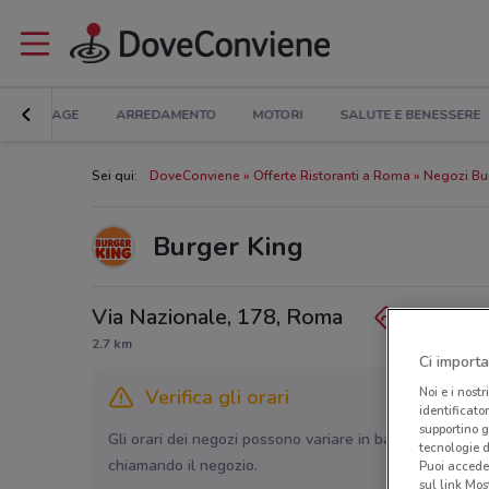
BRICOLAGE
ARREDAMENTO
MOTORI
SALUTE E BENESSERE
Sei qui:
DoveConviene
Offerte Ristoranti a Roma
Negozi Bu
Burger King
Via Nazionale, 178, Roma
2.7 km
Ci importa
Noi e i nostr
Verifica gli orari
identificato
supportino g
Gli orari dei negozi possono variare in base agli ultimi 
tecnologie d
chiamando il negozio.
Puoi accede
sul link Mos