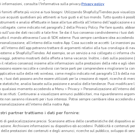
 informazioni, consulta l'Informativa sulla privacy.
Privacy policy
i fornirti offerte più vicine ai tuoi bisogni: Utilizzando Shopfully/Tiendeo puoi visualizz
i tuoi acquisti quotidiani più attinenti ai tuoi gusti e al tuo mondo. Tutto questo è possi
 strumenti e analisi effettuate in base alle tue attività all'interno dell'applicazione e 
collegate, come indicato nel paragrafo 2 della Privacy Policy. Per fare questo, abbi
 sull'uso dei dati raccolti a tale fine. Se dai il tuo consenso condivideremo i tuoi dati
tutto il mondo attraverso l’uso di SDK esterne. Puoi sempre cambiare idea accedend
rsonalizzazione, all’interno della nostra App. Cosa succede se accetti: Le inserzioni pu
i all'interno dell’app potranno trattare di argomenti relativi alla tua cronologia di na
esterne a Shopfully/Tiendeo. Ad esempio, se un servizio a noi collegato ci informa ch
i viaggi, potremo mostrarti delle offerte a tema vacanze. Inoltre, i dati sulla posizione 
o il relativo consenso) insieme alle informazioni sulle prestazioni della rete e agli ident
 possono essere raccolte e condivisi con terze parti per comprendere e migliorare la conn
pplicative sulle delle reti wireless, come meglio indicato nel paragrafo 13.b della no
re, i tuoi dati possono anche essere utilizzati per la creazione di report, ricerche di mer
 e statistiche, analisi basate sulla posizione e analisi delle tendenze. Puoi modificare l
in qualsiasi momento accedendo a Menu > Privacy > Personalizzazione all'interno del
 se rifiuti: Continuerai a visualizzare annunci pubblicitari, ma riguarderanno argome
te non saranno rilevanti per i tuoi interessi. Potrai sempre cambiare idea accedendo
rsonalizzazione all'interno della nostra App.
stri partner trattiamo i dati per fornire:
ti di geolocalizzazione precisi. Scansione attiva delle caratteristiche del dispositivo ai 
icazione. Archiviare informazioni su dispositivo e/o accedervi. Pubblicità e contenuti per
delle prestazioni dei contenuti e degli annunci, ricerche sul pubblico, sviluppo di servi