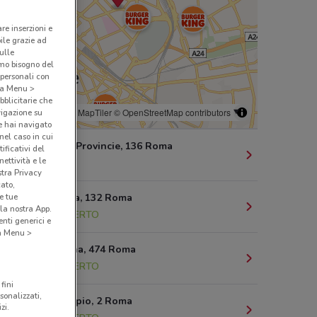
are inserzioni e
bile grazie ad
sulle
amo bisogno del
 personali con
o a Menu >
bblicitarie che
© MapTiler
© OpenStreetMap contributors
vigazione su
e hai navigato
(nel caso in cui
Viale delle Provincie, 136 Roma
ificativi del
ettività e le
679 m
stra Privacy
cato,
Viale Eritrea, 132 Roma
e tue
la nostra App.
1.8 km
APERTO
nti generici e
 a Menu >
Via Tiburtina, 474 Roma
2.2 km
APERTO
fini
sonalizzati,
Piazzale Appio, 2 Roma
zi.