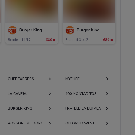
Burger King
Burger King
Scade il 14/12
680 m
Scade il 31/12
680 m
CHEF EXPRESS
MYCHEF
LA CAVEJA
100 MONTADITOS
BURGER KING
FRATELLI LA BUFALA
ROSSOPOMODORO
OLD WILD WEST