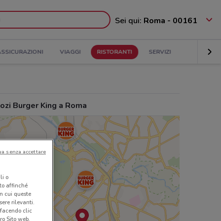
Sei qui:
Roma - 00161
ASSICURAZIONI
VIAGGI
RISTORANTI
SERVIZI
ozi Burger King a Roma
ua senza accettare
li o
nto affinché
in cui queste
ere rilevanti.
 facendo clic
ro Sito web.