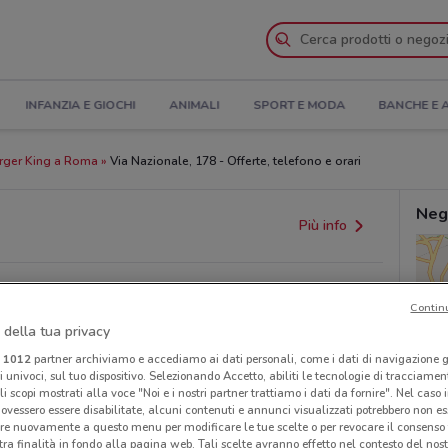
INFANZIA E GIOCHI
ANIMALI
SPORT E MODA
BANCHE E 
rger King a Roma
Via Nazionale, 178 - Offerte, telefono e orari
Neg
Più info
Contin
 della tua privacy
i
1012
partner archiviamo e accediamo ai dati personali, come i dati di navigazione g
ri univoci, sul tuo dispositivo. Selezionando Accetto, abiliti le tecnologie di tracciame
li scopi mostrati alla voce "Noi e i nostri partner trattiamo i dati da fornire". Nel caso 
provvedimenti regionali o nazionali. Verifica l’accuratezza
ovessero essere disabilitate, alcuni contenuti e annunci visualizzati potrebbero non ess
re nuovamente a questo menu per modificare le tue scelte o per revocare il consenso
tra finalità in fondo alla pagina web. Tali scelte avranno effetto nel contesto del nost