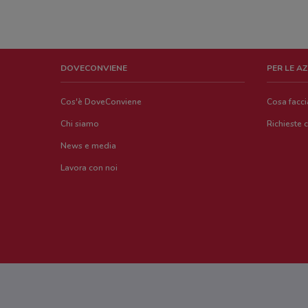
DOVECONVIENE
PER LE A
Cos'è DoveConviene
Cosa facc
Chi siamo
Richieste 
News e media
Lavora con noi