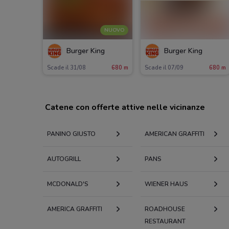
NUOVO
Burger King
Burger King
Scade il 31/08
680 m
Scade il 07/09
680 m
Catene con offerte attive nelle vicinanze
PANINO GIUSTO
AMERICAN GRAFFITI
AUTOGRILL
PANS
MCDONALD'S
WIENER HAUS
AMERICA GRAFFITI
ROADHOUSE
RESTAURANT