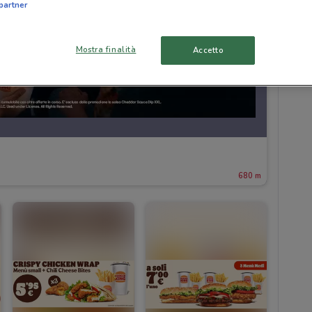
partner
Mostra finalità
Accetto
680 m