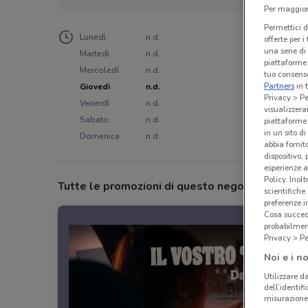
Per maggiori
Permettici d
Lunedì
n.d.
offerte per 
una serie di
Martedì
n.d.
piattaforme 
Mercoledì
n.d.
tuo consenso
Partners
in 
Giovedì
n.d.
Privacy > Pe
Venerdì
n.d.
visualizzera
Sabato
n.d.
piattaforme 
in un sito d
Domenica
n.d.
abbia fornit
dispositivo,
esperienze a
Policy. Inolt
Tutte le promozioni di questo negozio
scientifiche
preferenze 
Cosa succede
probabilmen
Privacy > Pe
Noi e i no
Utilizzare da
dell’identif
misurazione 