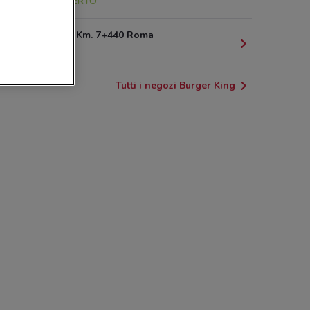
2.9 km
APERTO
Via Salaria, Km. 7+440 Roma
3.9 km
Tutti i negozi Burger King