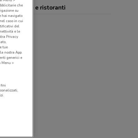
bblicitarie che
hef, offerte e ristoranti
vigazione su
e hai navigato
(nel caso in cui
ificativi del
ettività e le
stra Privacy
cato,
e tue
la nostra App.
nti generici e
 a Menu >
fini
sonalizzati,
zi.