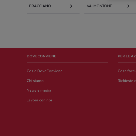
BRACCIANO
VALMONTONE
DOVECONVIENE
PER LE A
Cos'è DoveConviene
Cosa facc
Chi siamo
Richieste 
News e media
Lavora con noi