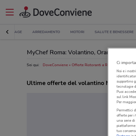
BRICOLAGE
ARREDAMENTO
MOTORI
SALUTE E BENESSERE
MyChef Roma: Volantino, Orari di apertura
Ci importa
Sei qui:
DoveConviene
Offerte Ristoranti a Roma
Ristorant
Noi e i nostr
identificato
supportino g
Ultime offerte del volantino MyChef
tecnologie d
Puoi accede
sul link Mos
Per maggiori
Permettici d
offerte per 
una serie di
piattaforme 
tuo consenso
Partners
in 