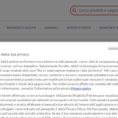
INFANZIA E GIOCHI
ANIMALI
SPORT E MODA
BANCHE E 
 e Indirizzi
Contin
 della tua privacy
i a Roma
i
1012
partner archiviamo e accediamo ai dati personali, come i dati di navigazione g
ri univoci, sul tuo dispositivo. Selezionando Accetto, abiliti le tecnologie di tracciame
li scopi mostrati alla voce "Noi e i nostri partner trattiamo i dati da fornire". Nel caso 
Ris
ovessero essere disabilitate, alcuni contenuti e annunci visualizzati potrebbero non ess
re nuovamente a questo menu per modificare le tue scelte o per revocare il consenso
tra finalità in fondo alla pagina web. Tali scelte avranno effetto nel contesto del nost
 informazioni, consulta l'Informativa sulla privacy.
Privacy policy
i fornirti offerte più vicine ai tuoi bisogni: Utilizzando Shopfully/Tiendeo puoi visualizz
i tuoi acquisti quotidiani più attinenti ai tuoi gusti e al tuo mondo. Tutto questo è possi
 strumenti e analisi effettuate in base alle tue attività all'interno dell'applicazione e 
collegate, come indicato nel paragrafo 2 della Privacy Policy. Per fare questo, abbi
 sull'uso dei dati raccolti a tale fine. Se dai il tuo consenso condivideremo i tuoi dati
tutto il mondo attraverso l’uso di SDK esterne. Puoi sempre cambiare idea accedend