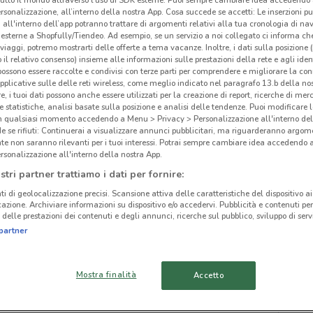
rsonalizzazione, all’interno della nostra App. Cosa succede se accetti: Le inserzioni pu
MyC
i all'interno dell’app potranno trattare di argomenti relativi alla tua cronologia di na
esterne a Shopfully/Tiendeo. Ad esempio, se un servizio a noi collegato ci informa ch
i viaggi, potremo mostrarti delle offerte a tema vacanze. Inoltre, i dati sulla posizione 
o il relativo consenso) insieme alle informazioni sulle prestazioni della rete e agli ident
 possono essere raccolte e condivisi con terze parti per comprendere e migliorare la conn
ato volantini nella tua zona. Riprova più tardi.
pplicative sulle delle reti wireless, come meglio indicato nel paragrafo 13.b della no
re, i tuoi dati possono anche essere utilizzati per la creazione di report, ricerche di mer
 e statistiche, analisi basate sulla posizione e analisi delle tendenze. Puoi modificare l
in qualsiasi momento accedendo a Menu > Privacy > Personalizzazione all'interno del
 se rifiuti: Continuerai a visualizzare annunci pubblicitari, ma riguarderanno argome
te non saranno rilevanti per i tuoi interessi. Potrai sempre cambiare idea accedendo
rsonalizzazione all'interno della nostra App.
cinanze
stri partner trattiamo i dati per fornire:
ti di geolocalizzazione precisi. Scansione attiva delle caratteristiche del dispositivo ai 
icazione. Archiviare informazioni su dispositivo e/o accedervi. Pubblicità e contenuti per
FIUMICINO
MONTEROTONDO
delle prestazioni dei contenuti e degli annunci, ricerche sul pubblico, sviluppo di servi
partner
TIVOLI
ALBANO LAZIALE
Mostra finalità
Accetto
OSTIA
VELLETRI