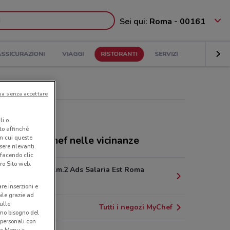
Sei qui:
Roma - 00161
ASSICURAZIONI
VIAGGI
RISTORANTI
SERVIZI
ua senza accettare
li o
nto affinché
in cui queste
toranti MyChef nelle vicinanze
ere rilevanti.
 facendo clic
ro Sito web.
A1 Rm-Mi, Km.2 Ads Salaria Est Roma
10.4 km
are inserzioni e
bile grazie ad
sulle
Tutti i negozi MyChef
amo bisogno del
 personali con
o a Menu >