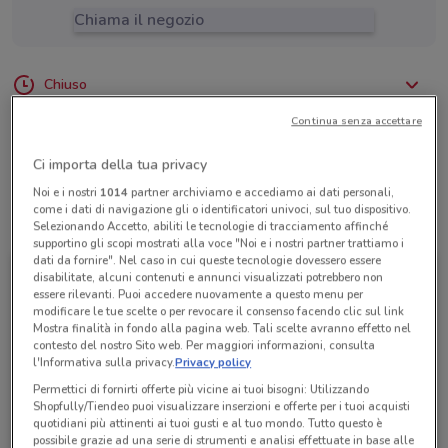
Chiama il negozio
Chiuso
Lunedì
Martedì
Mercoledì
Giovedì
Venerdì
16:00 / 20:00
10:30 / 20:00
10:30 / 20:00
10:30 / 20:00
10:30 / 20:00
Sabato
10:30 / 20:00
Domenica
Chiuso
Continua senza accettare
0039 06 772 044 66
Ci importa della tua privacy
Noi e i nostri
1014
partner archiviamo e accediamo ai dati personali,
come i dati di navigazione gli o identificatori univoci, sul tuo dispositivo.
Tutte le promozioni di questo negozio
Selezionando Accetto, abiliti le tecnologie di tracciamento affinché
supportino gli scopi mostrati alla voce "Noi e i nostri partner trattiamo i
dati da fornire". Nel caso in cui queste tecnologie dovessero essere
disabilitate, alcuni contenuti e annunci visualizzati potrebbero non
essere rilevanti. Puoi accedere nuovamente a questo menu per
modificare le tue scelte o per revocare il consenso facendo clic sul link
Mostra finalità in fondo alla pagina web. Tali scelte avranno effetto nel
contesto del nostro Sito web. Per maggiori informazioni, consulta
l'Informativa sulla privacy.
Privacy policy
Permettici di fornirti offerte più vicine ai tuoi bisogni: Utilizzando
Shopfully/Tiendeo puoi visualizzare inserzioni e offerte per i tuoi acquisti
quotidiani più attinenti ai tuoi gusti e al tuo mondo. Tutto questo è
possibile grazie ad una serie di strumenti e analisi effettuate in base alle