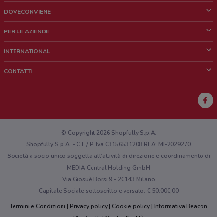
DOVECONVIENE
Cos'è DoveConviene
PER LE AZIENDE
Chi siamo
Cosa facciamo
INTERNATIONAL
News e media
Richieste commerciali e marketing
Brazil
CONTATTI
Lavora con noi
Mexico
Segnalazione punto vendita
France
Segnalazione Volantino
Australia
Hai un malfunzionamento sul web o sull'app?
New Zealand
© Copyright 2026 Shopfully S.p.A.
Shopfully S.p.A. - C.F / P. Iva 03156531208 REA: MI-2029270
Società a socio unico soggetta all’attività di direzione e coordinamento di
MEDIA Central Holding GmbH
Via Giosuè Borsi 9 - 20143 Milano
Capitale Sociale sottoscritto e versato: € 50.000,00
Termini e Condizioni
Privacy policy
Cookie policy
Informativa Beacon