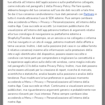
Boggi
tue attività all'interno dell'applicazione e sulle piattaforme collegate,
come indicato nel paragrafo 2 della Privacy Policy. Per fare questo,
Scade il 31/12
3 km
abbiamo bisogno del tuo consenso sull'uso dei dati raccolti a tale fine.
Se dai il tuo consenso condivideremo i tuoi dati personali con
Partners
in
tutto il mondo attraverso l’uso di SDK esterne. Puoi sempre cambiare
idea accedendo a Menu > Privacy > Personalizzazione, all’interno della
nostra App. Cosa succede se accetti: Le inserzioni pubblicitarie che
visualizzerai all'interno dell’app potranno trattare di argomenti relativi
alla tua cronologia di navigazione su piattaforme esterne a
Shopfully/Tiendeo. Ad esempio, se un servizio a noi collegato ci informa
che hai navigato in un sito di viaggi, potremo mostrarti delle offerte a
tema vacanze. Inoltre, i dati sulla posizione (nel caso in cui abbia fornito
il relativo consenso) insieme alle informazioni sulle prestazioni della
rete e agli identificativi del dispositivo, possono essere raccolte e
condivisi con terze parti per comprendere e migliorare la connettività e
le esperienze applicative sulle delle reti wireless, come meglio indicato
nel paragrafo 13.b della nostra Privacy Policy. Inoltre, i tuoi dati possono
Boggi
Boggi
anche essere utilizzati per la creazione di report, ricerche di mercato,
scientifiche e statistiche, analisi basate sulla posizione e analisi delle
Scade il 31/12
3 km
Scade il 31/12
3 km
tendenze. Puoi modificare le tue preferenze in qualsiasi momento
accedendo a Menu > Privacy > Personalizzazione all'interno della
nostra App. Cosa succede se rifiuti: Continuerai a visualizzare annunci
pubblicitari, ma riguarderanno argomenti generici e probabilmente non
saranno rilevanti per i tuoi interessi. Potrai sempre cambiare idea
accedendo a Menu > Privacy > Personalizzazione all'interno della
nostra App.