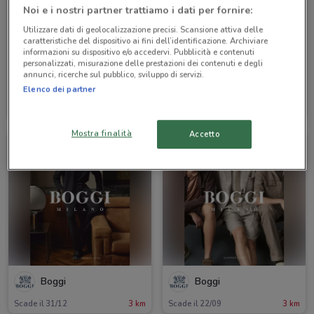
Noi e i nostri partner trattiamo i dati per fornire:
Utilizzare dati di geolocalizzazione precisi. Scansione attiva delle
caratteristiche del dispositivo ai fini dell’identificazione. Archiviare
informazioni su dispositivo e/o accedervi. Pubblicità e contenuti
personalizzati, misurazione delle prestazioni dei contenuti e degli
annunci, ricerche sul pubblico, sviluppo di servizi.
Boggi
Boggi
Elenco dei partner
Scade il 31/12
3 km
Scade il 31/12
3 km
Mostra finalità
Accetto
Boggi
Boggi
Scade il 31/12
3 km
Scade il 22/09
3 km