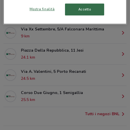
Corso Stamira, 10 Ancona
Mostra finalità
Accetto
679 m
Via Xx Settembre, 5/A Falconara Marittima
9 km
Piazza Della Repubblica, 11 Jesi
24.1 km
Via A. Valentini, 5 Porto Recanati
24.5 km
Corso Due Giugno, 1 Senigallia
25.5 km
Tutti i negozi BNL