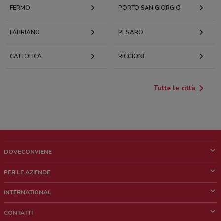
FERMO
PORTO SAN GIORGIO
FABRIANO
PESARO
CATTOLICA
RICCIONE
Tutte le città
DOVECONVIENE
Cos'è DoveConviene
PER LE AZIENDE
Chi siamo
Cosa facciamo
INTERNATIONAL
News e media
Richieste commerciali e marketing
Brazil
CONTATTI
Lavora con noi