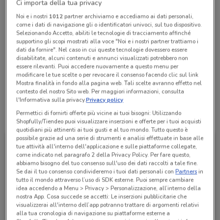
Ci importa della tua privacy
Chiama il negozio
Noi e i nostri
1012
partner archiviamo e accediamo ai dati personali,
come i dati di navigazione gli o identificatori univoci, sul tuo dispositivo.
Selezionando Accetto, abiliti le tecnologie di tracciamento affinché
Lunedì
Martedì
Mercoledì
Giovedì
n.d.
n.d.
n.d.
n.d.
supportino gli scopi mostrati alla voce "Noi e i nostri partner trattiamo i
Venerdì
n.d.
Sabato
Domenica
n.d.
n.d.
dati da fornire". Nel caso in cui queste tecnologie dovessero essere
disabilitate, alcuni contenuti e annunci visualizzati potrebbero non
060060
essere rilevanti. Puoi accedere nuovamente a questo menu per
modificare le tue scelte o per revocare il consenso facendo clic sul link
Agenzia 3 Di Ancona
Mostra finalità in fondo alla pagina web. Tali scelte avranno effetto nel
contesto del nostro Sito web. Per maggiori informazioni, consulta
l'Informativa sulla privacy.
Privacy policy
Permettici di fornirti offerte più vicine ai tuoi bisogni: Utilizzando
Tutte le promozioni di questo negozio
Shopfully/Tiendeo puoi visualizzare inserzioni e offerte per i tuoi acquisti
quotidiani più attinenti ai tuoi gusti e al tuo mondo. Tutto questo è
possibile grazie ad una serie di strumenti e analisi effettuate in base alle
tue attività all'interno dell'applicazione e sulle piattaforme collegate,
come indicato nel paragrafo 2 della Privacy Policy. Per fare questo,
abbiamo bisogno del tuo consenso sull'uso dei dati raccolti a tale fine.
Se dai il tuo consenso condivideremo i tuoi dati personali con
Partners
in
tutto il mondo attraverso l’uso di SDK esterne. Puoi sempre cambiare
idea accedendo a Menu > Privacy > Personalizzazione, all’interno della
nostra App. Cosa succede se accetti: Le inserzioni pubblicitarie che
visualizzerai all'interno dell’app potranno trattare di argomenti relativi
alla tua cronologia di navigazione su piattaforme esterne a