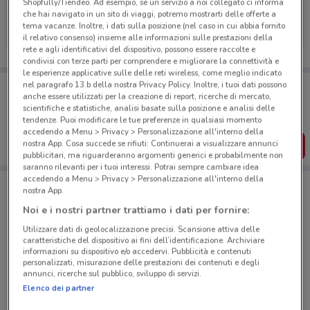
Shopfully/Tiendeo. Ad esempio, se un servizio a noi collegato ci informa
che hai navigato in un sito di viaggi, potremo mostrarti delle offerte a
BNL
tema vacanze. Inoltre, i dati sulla posizione (nel caso in cui abbia fornito
il relativo consenso) insieme alle informazioni sulle prestazioni della
Scade il 05/11
679 m
rete e agli identificativi del dispositivo, possono essere raccolte e
condivisi con terze parti per comprendere e migliorare la connettività e
le esperienze applicative sulle delle reti wireless, come meglio indicato
Porta DoveConviene sempre con te!
nel paragrafo 13.b della nostra Privacy Policy. Inoltre, i tuoi dati possono
anche essere utilizzati per la creazione di report, ricerche di mercato,
Puoi trovare le migliori offerte dei negozi vicino a te,
scientifiche e statistiche, analisi basate sulla posizione e analisi delle
salvarle e creare la tua lista del risparmio, comodamente
dal tuo cellulare.
tendenze. Puoi modificare le tue preferenze in qualsiasi momento
accedendo a Menu > Privacy > Personalizzazione all'interno della
nostra App. Cosa succede se rifiuti: Continuerai a visualizzare annunci
SCARICA L’APP
pubblicitari, ma riguarderanno argomenti generici e probabilmente non
saranno rilevanti per i tuoi interessi. Potrai sempre cambiare idea
accedendo a Menu > Privacy > Personalizzazione all'interno della
nostra App.
Negozi BNL a Ancona
Noi e i nostri partner trattiamo i dati per fornire:
Utilizzare dati di geolocalizzazione precisi. Scansione attiva delle
caratteristiche del dispositivo ai fini dell’identificazione. Archiviare
informazioni su dispositivo e/o accedervi. Pubblicità e contenuti
personalizzati, misurazione delle prestazioni dei contenuti e degli
annunci, ricerche sul pubblico, sviluppo di servizi.
Elenco dei partner
© MapTiler
© OpenStreetMap contributors