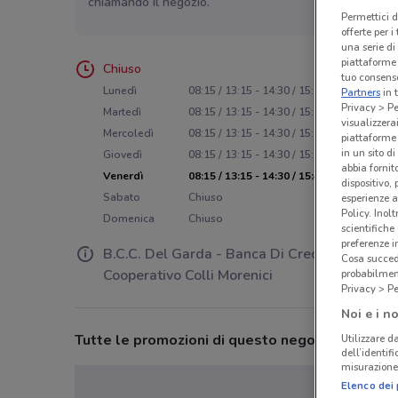
chiamando il negozio.
Permettici d
offerte per 
una serie di
piattaforme 
Chiuso
tuo consenso
Lunedì
08:15 / 13:15 - 14:30 / 15:45
Partners
in 
Privacy > Pe
Martedì
08:15 / 13:15 - 14:30 / 15:45
visualizzera
Mercoledì
08:15 / 13:15 - 14:30 / 15:45
piattaforme 
in un sito d
Giovedì
08:15 / 13:15 - 14:30 / 15:45
abbia fornit
Venerdì
08:15 / 13:15 - 14:30 / 15:45
dispositivo,
Sabato
Chiuso
esperienze a
Policy. Inolt
Domenica
Chiuso
scientifiche
preferenze 
B.C.C. Del Garda - Banca Di Credito
Cosa succede
Cooperativo Colli Morenici
probabilmen
Privacy > Pe
Noi e i no
Tutte le promozioni di questo negozio
Utilizzare da
dell’identif
misurazione 
Elenco dei 