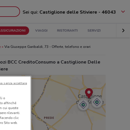
Sei qui:
Castiglione delle Stiviere - 46043
ASSICURAZIONI
VIAGGI
RISTORANTI
SERVIZI
e
Via Giuseppe Garibaldi, 73 - Offerte, telefono e orari
ozi BCC CreditoConsumo a Castiglione Delle
iere
ua senza accettare
li o
nto affinché
in cui queste
ere rilevanti.
 facendo clic
ro Sito web.