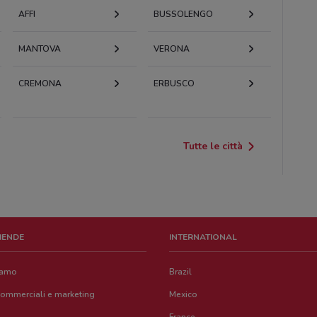
AFFI
BUSSOLENGO
MANTOVA
VERONA
CREMONA
ERBUSCO
Tutte le città
ZIENDE
INTERNATIONAL
iamo
Brazil
commerciali e marketing
Mexico