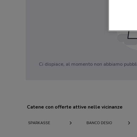
Ci dispiace, al momento non abbiamo pubblica
Catene con offerte attive nelle vicinanze
SPARKASSE
BANCO DESIO