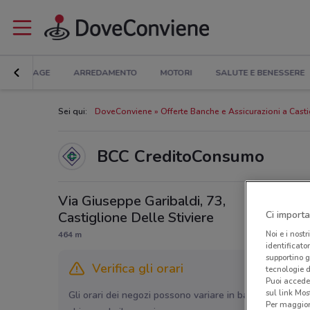
BRICOLAGE
ARREDAMENTO
MOTORI
SALUTE E BENESSERE
Sei qui:
DoveConviene
Offerte Banche e Assicurazioni a Casti
BCC CreditoConsumo
Via Giuseppe Garibaldi, 73,
Castiglione Delle Stiviere
Ci importa
Noi e i nostr
464 m
identificato
supportino g
Verifica gli orari
tecnologie d
Puoi accede
sul link Mos
Gli orari dei negozi possono variare in base agli ultimi 
Per maggiori