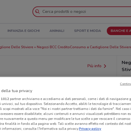
INFANZIA E GIOCHI
ANIMALI
SPORT E MODA
BANCHE E 
glione Delle Stiviere
Negozi BCC CreditoConsumo a Castiglione Delle Stivier
Neg
Più info
Stiv
Contin
 della tua privacy
i
1012
partner archiviamo e accediamo ai dati personali, come i dati di navigazione g
ri univoci, sul tuo dispositivo. Selezionando Accetto, abiliti le tecnologie di tracciame
li scopi mostrati alla voce "Noi e i nostri partner trattiamo i dati da fornire". Nel caso 
ovessero essere disabilitate, alcuni contenuti e annunci visualizzati potrebbero non ess
re nuovamente a questo menu per modificare le tue scelte o per revocare il consenso
tra finalità in fondo alla pagina web. Tali scelte avranno effetto nel contesto del nost
provvedimenti regionali o nazionali. Verifica l’accuratezza
 informazioni, consulta l'Informativa sulla privacy.
Privacy policy