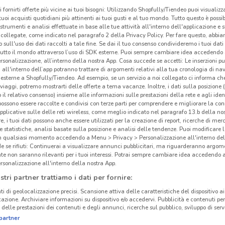
i fornirti offerte più vicine ai tuoi bisogni: Utilizzando Shopfully/Tiendeo puoi visualizz
i tuoi acquisti quotidiani più attinenti ai tuoi gusti e al tuo mondo. Tutto questo è possi
 strumenti e analisi effettuate in base alle tue attività all'interno dell'applicazione e 
collegate, come indicato nel paragrafo 2 della Privacy Policy. Per fare questo, abbi
 sull'uso dei dati raccolti a tale fine. Se dai il tuo consenso condivideremo i tuoi dati
tutto il mondo attraverso l’uso di SDK esterne. Puoi sempre cambiare idea accedend
rsonalizzazione, all’interno della nostra App. Cosa succede se accetti: Le inserzioni pu
i all'interno dell’app potranno trattare di argomenti relativi alla tua cronologia di na
esterne a Shopfully/Tiendeo. Ad esempio, se un servizio a noi collegato ci informa ch
i viaggi, potremo mostrarti delle offerte a tema vacanze. Inoltre, i dati sulla posizione 
o il relativo consenso) insieme alle informazioni sulle prestazioni della rete e agli ident
 possono essere raccolte e condivisi con terze parti per comprendere e migliorare la conn
pplicative sulle delle reti wireless, come meglio indicato nel paragrafo 13.b della no
re, i tuoi dati possono anche essere utilizzati per la creazione di report, ricerche di mer
 e statistiche, analisi basate sulla posizione e analisi delle tendenze. Puoi modificare l
in qualsiasi momento accedendo a Menu > Privacy > Personalizzazione all'interno del
 se rifiuti: Continuerai a visualizzare annunci pubblicitari, ma riguarderanno argome
te non saranno rilevanti per i tuoi interessi. Potrai sempre cambiare idea accedendo
rsonalizzazione all'interno della nostra App.
stri partner trattiamo i dati per fornire:
ti di geolocalizzazione precisi. Scansione attiva delle caratteristiche del dispositivo ai 
icazione. Archiviare informazioni su dispositivo e/o accedervi. Pubblicità e contenuti per
delle prestazioni dei contenuti e degli annunci, ricerche sul pubblico, sviluppo di servi
partner