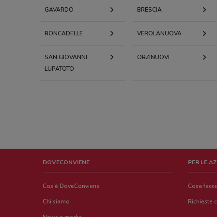
GAVARDO
BRESCIA
RONCADELLE
VEROLANUOVA
SAN GIOVANNI
ORZINUOVI
LUPATOTO
DOVECONVIENE
PER LE A
Cos'è DoveConviene
Cosa facc
Chi siamo
Richieste 