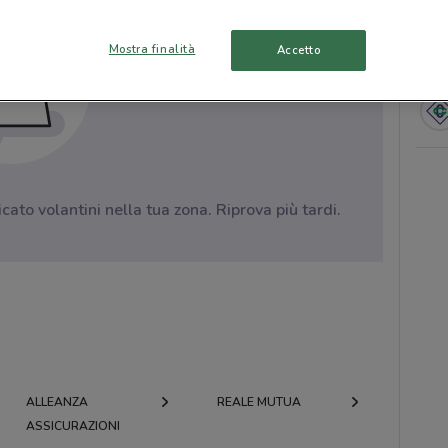
Mostra finalità
Accetto
to volantini nella tua zona. Riprova più tardi.
ALLEANZA
REALE MUTUA
ASSICURAZIONI