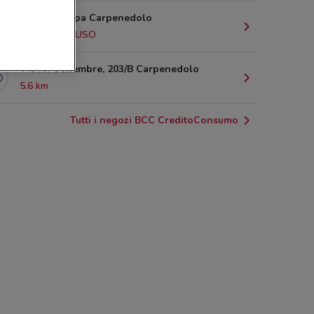
Piazza Europa Carpenedolo
5.5 km
CHIUSO
Via Xx Settembre, 203/B Carpenedolo
5.6 km
Tutti i negozi BCC CreditoConsumo