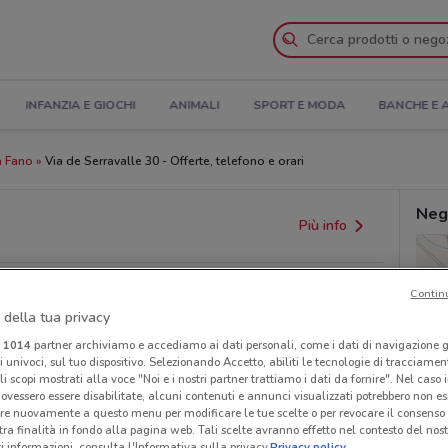
INFANZIA E GIOCHI
ANIMALI
SPORT E MODA
BANCHE E 
a Fano
Via de Serravalle 30 - Offerte, telefono e orari
Nego
Più info
Contin
 della tua privacy
i
1014
partner archiviamo e accediamo ai dati personali, come i dati di navigazione g
ri univoci, sul tuo dispositivo. Selezionando Accetto, abiliti le tecnologie di tracciame
li scopi mostrati alla voce "Noi e i nostri partner trattiamo i dati da fornire". Nel caso 
ovessero essere disabilitate, alcuni contenuti e annunci visualizzati potrebbero non ess
re nuovamente a questo menu per modificare le tue scelte o per revocare il consenso
tra finalità in fondo alla pagina web. Tali scelte avranno effetto nel contesto del nost
 informazioni, consulta l'Informativa sulla privacy.
Privacy policy