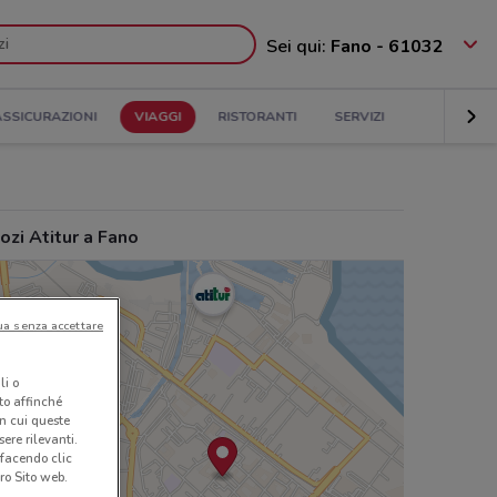
Sei qui:
Fano - 61032
ASSICURAZIONI
VIAGGI
RISTORANTI
SERVIZI
zi Atitur a Fano
ua senza accettare
li o
nto affinché
in cui queste
ere rilevanti.
 facendo clic
ro Sito web.