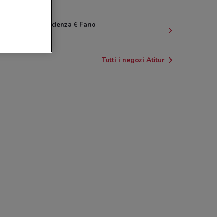
689 m
Via Indipendenza 6 Fano
853 m
Tutti i negozi Atitur