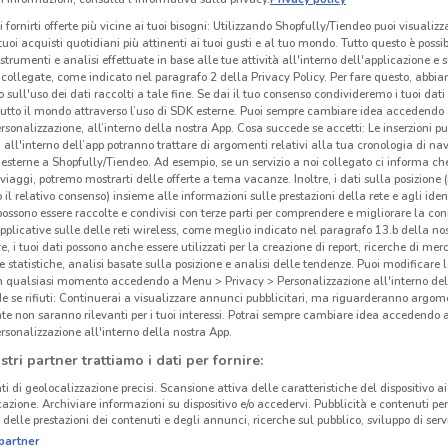
i fornirti offerte più vicine ai tuoi bisogni: Utilizzando Shopfully/Tiendeo puoi visualizz
i tuoi acquisti quotidiani più attinenti ai tuoi gusti e al tuo mondo. Tutto questo è possi
 strumenti e analisi effettuate in base alle tue attività all'interno dell'applicazione e 
collegate, come indicato nel paragrafo 2 della Privacy Policy. Per fare questo, abbi
 sull'uso dei dati raccolti a tale fine. Se dai il tuo consenso condivideremo i tuoi dati
tutto il mondo attraverso l’uso di SDK esterne. Puoi sempre cambiare idea accedend
rsonalizzazione, all’interno della nostra App. Cosa succede se accetti: Le inserzioni pu
i all'interno dell’app potranno trattare di argomenti relativi alla tua cronologia di na
esterne a Shopfully/Tiendeo. Ad esempio, se un servizio a noi collegato ci informa ch
i viaggi, potremo mostrarti delle offerte a tema vacanze. Inoltre, i dati sulla posizione 
o il relativo consenso) insieme alle informazioni sulle prestazioni della rete e agli ident
 possono essere raccolte e condivisi con terze parti per comprendere e migliorare la conn
pplicative sulle delle reti wireless, come meglio indicato nel paragrafo 13.b della no
re, i tuoi dati possono anche essere utilizzati per la creazione di report, ricerche di mer
 e statistiche, analisi basate sulla posizione e analisi delle tendenze. Puoi modificare l
in qualsiasi momento accedendo a Menu > Privacy > Personalizzazione all'interno del
 se rifiuti: Continuerai a visualizzare annunci pubblicitari, ma riguarderanno argome
te non saranno rilevanti per i tuoi interessi. Potrai sempre cambiare idea accedendo
rsonalizzazione all'interno della nostra App.
stri partner trattiamo i dati per fornire:
ti di geolocalizzazione precisi. Scansione attiva delle caratteristiche del dispositivo ai 
icazione. Archiviare informazioni su dispositivo e/o accedervi. Pubblicità e contenuti per
delle prestazioni dei contenuti e degli annunci, ricerche sul pubblico, sviluppo di servi
partner