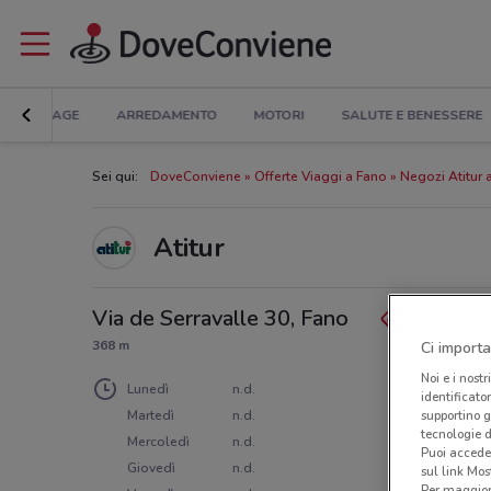
BRICOLAGE
ARREDAMENTO
MOTORI
SALUTE E BENESSERE
Sei qui:
DoveConviene
Offerte Viaggi a Fano
Negozi Atitur 
Atitur
Via de Serravalle 30, Fano
368 m
Ci importa
Noi e i nostr
Lunedì
n.d.
identificato
supportino g
Martedì
n.d.
tecnologie d
Mercoledì
n.d.
Puoi accede
Giovedì
n.d.
sul link Mos
Per maggiori