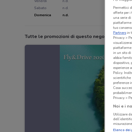
Venerdì
n.d.
Permettici d
Sabato
n.d.
offerte per 
Domenica
n.d.
una serie di
piattaforme 
tuo consenso
Partners
in 
Tutte le promozioni di questo negozio
Privacy > Pe
visualizzera
piattaforme 
in un sito d
abbia fornit
dispositivo,
esperienze a
Policy. Inolt
scientifiche
preferenze 
Cosa succede
probabilmen
Privacy > Pe
Noi e i no
Utilizzare da
dell’identif
misurazione 
Elenco dei 