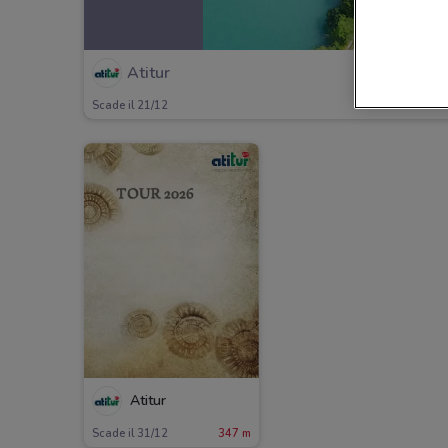
Atitur
Scade il 21/12
Atitur
Scade il 31/12
347 m