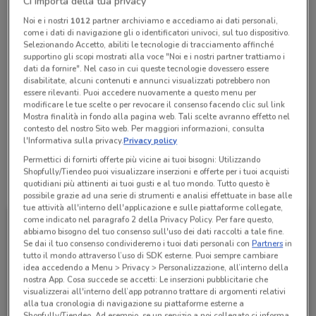
Ci importa della tua privacy
Chiama il negozio
Noi e i nostri
1012
partner archiviamo e accediamo ai dati personali,
come i dati di navigazione gli o identificatori univoci, sul tuo dispositivo.
Selezionando Accetto, abiliti le tecnologie di tracciamento affinché
supportino gli scopi mostrati alla voce "Noi e i nostri partner trattiamo i
Chiuso
Lunedì
Martedì
Mercoledì
Giovedì
09:00 / 13:00 - 15:00 / 19:00
09:00 / 13:00 - 15:00 / 19:00
09:00 / 13:00 - 15:00 / 19:00
09:00 / 13:00 - 15:00 / 19:00
dati da fornire". Nel caso in cui queste tecnologie dovessero essere
Venerdì
09:00 / 13:00 - 15:00 / 19:00
disabilitate, alcuni contenuti e annunci visualizzati potrebbero non
Sabato
Domenica
09:00 / 12:30
Chiuso
essere rilevanti. Puoi accedere nuovamente a questo menu per
800 046 385
modificare le tue scelte o per revocare il consenso facendo clic sul link
Mostra finalità in fondo alla pagina web. Tali scelte avranno effetto nel
contesto del nostro Sito web. Per maggiori informazioni, consulta
Amplifon Via Carlo Pirzio Biroli
l'Informativa sulla privacy.
Privacy policy
Permettici di fornirti offerte più vicine ai tuoi bisogni: Utilizzando
Shopfully/Tiendeo puoi visualizzare inserzioni e offerte per i tuoi acquisti
Tutte le promozioni di questo negozio
quotidiani più attinenti ai tuoi gusti e al tuo mondo. Tutto questo è
possibile grazie ad una serie di strumenti e analisi effettuate in base alle
tue attività all'interno dell'applicazione e sulle piattaforme collegate,
come indicato nel paragrafo 2 della Privacy Policy. Per fare questo,
abbiamo bisogno del tuo consenso sull'uso dei dati raccolti a tale fine.
Se dai il tuo consenso condivideremo i tuoi dati personali con
Partners
in
tutto il mondo attraverso l’uso di SDK esterne. Puoi sempre cambiare
idea accedendo a Menu > Privacy > Personalizzazione, all’interno della
nostra App. Cosa succede se accetti: Le inserzioni pubblicitarie che
visualizzerai all'interno dell’app potranno trattare di argomenti relativi
alla tua cronologia di navigazione su piattaforme esterne a
Shopfully/Tiendeo. Ad esempio, se un servizio a noi collegato ci informa