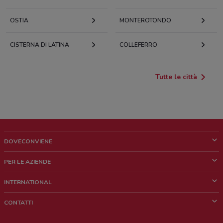
OSTIA
MONTEROTONDO
CISTERNA DI LATINA
COLLEFERRO
Tutte le città
DOVECONVIENE
Cos'è DoveConviene
PER LE AZIENDE
Chi siamo
Cosa facciamo
INTERNATIONAL
News e media
Richieste commerciali e marketing
Brazil
CONTATTI
Lavora con noi
Mexico
Segnalazione punto vendita