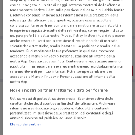
che hai navigato in un sito di viaggi, potremo mostrarti delle offerte a
tema vacanze. Inoltre, i dati sulla posizione (nel caso in cui abbia fornito
Amplifon
il relativo consenso) insieme alle informazioni sulle prestazioni della
rete e agli identificativi del dispositivo, possono essere raccolte e
Scade il 31/12
499 m
condivisi con terze parti per comprendere e migliorare la connettività e
le esperienze applicative sulle delle reti wireless, come meglio indicato
nel paragrafo 13.b della nostra Privacy Policy. Inoltre, i tuoi dati possono
anche essere utilizzati per la creazione di report, ricerche di mercato,
Porta DoveConviene sempre con te!
scientifiche e statistiche, analisi basate sulla posizione e analisi delle
Puoi trovare le migliori offerte dei negozi vicino a te,
tendenze. Puoi modificare le tue preferenze in qualsiasi momento
salvarle e creare la tua lista del risparmio, comodamente
accedendo a Menu > Privacy > Personalizzazione all'interno della
dal tuo cellulare.
nostra App. Cosa succede se rifiuti: Continuerai a visualizzare annunci
pubblicitari, ma riguarderanno argomenti generici e probabilmente non
SCARICA L’APP
saranno rilevanti per i tuoi interessi. Potrai sempre cambiare idea
accedendo a Menu > Privacy > Personalizzazione all'interno della
nostra App.
Noi e i nostri partner trattiamo i dati per fornire:
Negozi Amplifon a Ciampino
Utilizzare dati di geolocalizzazione precisi. Scansione attiva delle
caratteristiche del dispositivo ai fini dell’identificazione. Archiviare
informazioni su dispositivo e/o accedervi. Pubblicità e contenuti
personalizzati, misurazione delle prestazioni dei contenuti e degli
annunci, ricerche sul pubblico, sviluppo di servizi.
Elenco dei partner