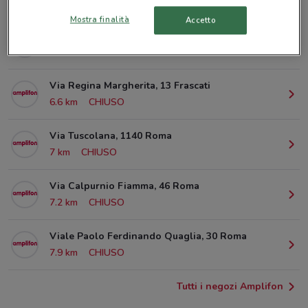
© MapTiler
© OpenStreetMap contributors
Mostra finalità
Accetto
Via Fratti, 15 Marino
6.3 km
CHIUSO
Via Regina Margherita, 13 Frascati
6.6 km
CHIUSO
Via Tuscolana, 1140 Roma
7 km
CHIUSO
Via Calpurnio Fiamma, 46 Roma
7.2 km
CHIUSO
Viale Paolo Ferdinando Quaglia, 30 Roma
7.9 km
CHIUSO
Tutti i negozi Amplifon