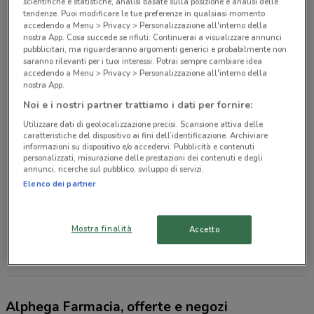
Via Montegrappa, 72 Ciampino
scientifiche e statistiche, analisi basate sulla posizione e analisi delle
tendenze. Puoi modificare le tue preferenze in qualsiasi momento
92 m
CHIUSO
accedendo a Menu > Privacy > Personalizzazione all'interno della
nostra App. Cosa succede se rifiuti: Continuerai a visualizzare annunci
pubblicitari, ma riguarderanno argomenti generici e probabilmente non
Piazza John Fitzgerald Kennedy, 17 Ciampino
saranno rilevanti per i tuoi interessi. Potrai sempre cambiare idea
121 m
CHIUSO
accedendo a Menu > Privacy > Personalizzazione all'interno della
nostra App.
Via Carlo Pirzio Biroli, 37 Ciampino
Noi e i nostri partner trattiamo i dati per fornire:
441 m
Utilizzare dati di geolocalizzazione precisi. Scansione attiva delle
caratteristiche del dispositivo ai fini dell’identificazione. Archiviare
informazioni su dispositivo e/o accedervi. Pubblicità e contenuti
Via di Morena, 162/164 Ciampino
personalizzati, misurazione delle prestazioni dei contenuti e degli
annunci, ricerche sul pubblico, sviluppo di servizi.
718 m
CHIUSO
Elenco dei partner
Via Mura dei Francesi, 164 Ciampino
907 m
CHIUSO
Mostra finalità
Accetto
Tutti i negozi Alphega Farmacia
Alphega Farmacia, offerte e negozi