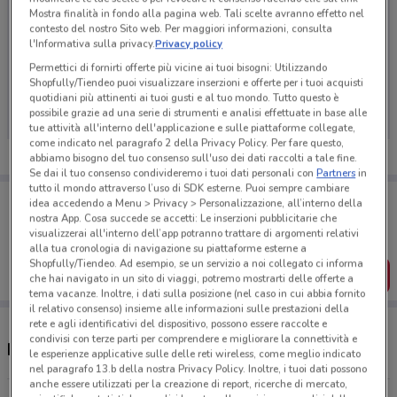
Mostra finalità in fondo alla pagina web. Tali scelte avranno effetto nel
contesto del nostro Sito web. Per maggiori informazioni, consulta
l'Informativa sulla privacy.
Privacy policy
Permettici di fornirti offerte più vicine ai tuoi bisogni: Utilizzando
Ci dispiace, al momento non abbiamo pubblicato
Shopfully/Tiendeo puoi visualizzare inserzioni e offerte per i tuoi acquisti
volantini nella tua zona. Riprova più tardi.
quotidiani più attinenti ai tuoi gusti e al tuo mondo. Tutto questo è
possibile grazie ad una serie di strumenti e analisi effettuate in base alle
tue attività all'interno dell'applicazione e sulle piattaforme collegate,
come indicato nel paragrafo 2 della Privacy Policy. Per fare questo,
abbiamo bisogno del tuo consenso sull'uso dei dati raccolti a tale fine.
Se dai il tuo consenso condivideremo i tuoi dati personali con
Partners
in
tutto il mondo attraverso l’uso di SDK esterne. Puoi sempre cambiare
Porta DoveConviene sempre con te!
idea accedendo a Menu > Privacy > Personalizzazione, all’interno della
Puoi trovare le migliori offerte dei negozi vicino a te,
nostra App. Cosa succede se accetti: Le inserzioni pubblicitarie che
salvarle e creare la tua lista del risparmio, comodamente
visualizzerai all'interno dell’app potranno trattare di argomenti relativi
dal tuo cellulare.
alla tua cronologia di navigazione su piattaforme esterne a
Shopfully/Tiendeo. Ad esempio, se un servizio a noi collegato ci informa
SCARICA L’APP
che hai navigato in un sito di viaggi, potremo mostrarti delle offerte a
tema vacanze. Inoltre, i dati sulla posizione (nel caso in cui abbia fornito
il relativo consenso) insieme alle informazioni sulle prestazioni della
rete e agli identificativi del dispositivo, possono essere raccolte e
condivisi con terze parti per comprendere e migliorare la connettività e
Negozi Alphega Farmacia a Ciampino
le esperienze applicative sulle delle reti wireless, come meglio indicato
nel paragrafo 13.b della nostra Privacy Policy. Inoltre, i tuoi dati possono
anche essere utilizzati per la creazione di report, ricerche di mercato,