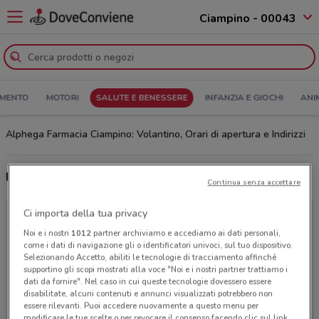
Ciampino - 00043
MENTO
MOTORI
SALUTE E BENESSERE
INFANZIA E GIOCHI
ANI
Alphega Farmacia Ciampino: Volantino, Orari di apertura e Indirizzi
Ultime offerte del volantino Alphega Farmacia
Continua senza accettare
Ci importa della tua privacy
Noi e i nostri
1012
partner archiviamo e accediamo ai dati personali,
come i dati di navigazione gli o identificatori univoci, sul tuo dispositivo.
Selezionando Accetto, abiliti le tecnologie di tracciamento affinché
supportino gli scopi mostrati alla voce "Noi e i nostri partner trattiamo i
dati da fornire". Nel caso in cui queste tecnologie dovessero essere
disabilitate, alcuni contenuti e annunci visualizzati potrebbero non
essere rilevanti. Puoi accedere nuovamente a questo menu per
modificare le tue scelte o per revocare il consenso facendo clic sul link