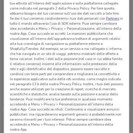
tue attività all'interno dell'applicazione e sulle piattaforme collegate,
Alpitour
come indicato nel paragrafo 2 della Privacy Policy. Per fare questo,
abbiamo bisogno del tuo consenso sull'uso dei dati raccolti a tale fine.
Scade il 31/10
70 m
Se dai il tuo consenso condivideremo i tuoi dati personali con
Partners
in
tutto il mondo attraverso l’uso di SDK esterne. Puoi sempre cambiare
idea accedendo a Menu > Privacy > Personalizzazione, all’interno della
nostra App. Cosa succede se accetti: Le inserzioni pubblicitarie che
visualizzerai all'interno dell’app potranno trattare di argomenti relativi
alla tua cronologia di navigazione su piattaforme esterne a
Shopfully/Tiendeo. Ad esempio, se un servizio a noi collegato ci informa
che hai navigato in un sito di viaggi, potremo mostrarti delle offerte a
tema vacanze. Inoltre, i dati sulla posizione (nel caso in cui abbia fornito
il relativo consenso) insieme alle informazioni sulle prestazioni della
rete e agli identificativi del dispositivo, possono essere raccolte e
condivisi con terze parti per comprendere e migliorare la connettività e
le esperienze applicative sulle delle reti wireless, come meglio indicato
nel paragrafo 13.b della nostra Privacy Policy. Inoltre, i tuoi dati possono
anche essere utilizzati per la creazione di report, ricerche di mercato,
Alpitour
Alpitour
scientifiche e statistiche, analisi basate sulla posizione e analisi delle
tendenze. Puoi modificare le tue preferenze in qualsiasi momento
Scade il 31/10
70 m
Scade il 31/12
70 m
accedendo a Menu > Privacy > Personalizzazione all'interno della
nostra App. Cosa succede se rifiuti: Continuerai a visualizzare annunci
pubblicitari, ma riguarderanno argomenti generici e probabilmente non
saranno rilevanti per i tuoi interessi. Potrai sempre cambiare idea
accedendo a Menu > Privacy > Personalizzazione all'interno della
nostra App.