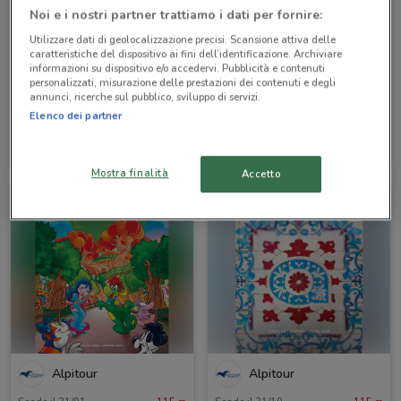
Noi e i nostri partner trattiamo i dati per fornire:
Utilizzare dati di geolocalizzazione precisi. Scansione attiva delle
caratteristiche del dispositivo ai fini dell’identificazione. Archiviare
informazioni su dispositivo e/o accedervi. Pubblicità e contenuti
personalizzati, misurazione delle prestazioni dei contenuti e degli
annunci, ricerche sul pubblico, sviluppo di servizi.
Elenco dei partner
Alpitour
Alpitour
Scade il 31/12
70 m
Scade il 31/12
70 m
Mostra finalità
Accetto
Alpitour
Alpitour