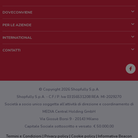
DOVECONVIENE
Cos'è DoveConviene
PER LE AZIENDE
Chi siamo
Cosa facciamo
INTERNATIONAL
News e media
Richieste commerciali e marketing
Brazil
CONTATTI
Lavora con noi
Mexico
Segnalazione punto vendita
France
Segnalazione Volantino
Australia
Hai un malfunzionamento sul web o sull'app?
New Zealand
© Copyright 2026 Shopfully S.p.A.
Shopfully S.p.A. - C.F / P. Iva 03156531208 REA: MI-2029270
Società a socio unico soggetta all’attività di direzione e coordinamento di
MEDIA Central Holding GmbH
Via Giosuè Borsi 9 - 20143 Milano
Capitale Sociale sottoscritto e versato: € 50.000,00
Termini e Condizioni
Privacy policy
Cookie policy
Informativa Beacon