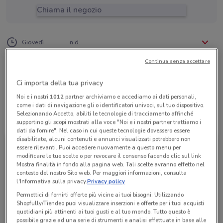
Chiama il negozio
Lunedì
Martedì
Mercoledì
n.d.
n.d.
n.d.
Giovedì
n.d.
Venerdì
Sabato
Domenica
n.d.
n.d.
n.d.
0331 637711
Continua senza accettare
Atlante Viaggi Atlante Vg Srl
Ci importa della tua privacy
Noi e i nostri
1012
partner archiviamo e accediamo ai dati personali,
come i dati di navigazione gli o identificatori univoci, sul tuo dispositivo.
Selezionando Accetto, abiliti le tecnologie di tracciamento affinché
Tutte le promozioni di questo negozio
supportino gli scopi mostrati alla voce "Noi e i nostri partner trattiamo i
dati da fornire". Nel caso in cui queste tecnologie dovessero essere
disabilitate, alcuni contenuti e annunci visualizzati potrebbero non
essere rilevanti. Puoi accedere nuovamente a questo menu per
modificare le tue scelte o per revocare il consenso facendo clic sul link
Mostra finalità in fondo alla pagina web. Tali scelte avranno effetto nel
contesto del nostro Sito web. Per maggiori informazioni, consulta
l'Informativa sulla privacy.
Privacy policy
Permettici di fornirti offerte più vicine ai tuoi bisogni: Utilizzando
Shopfully/Tiendeo puoi visualizzare inserzioni e offerte per i tuoi acquisti
quotidiani più attinenti ai tuoi gusti e al tuo mondo. Tutto questo è
possibile grazie ad una serie di strumenti e analisi effettuate in base alle