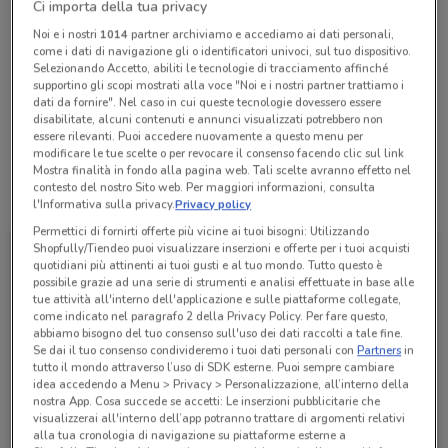
Ci importa della tua privacy
Chiama il negozio
Noi e i nostri
1014
partner archiviamo e accediamo ai dati personali,
come i dati di navigazione gli o identificatori univoci, sul tuo dispositivo.
Selezionando Accetto, abiliti le tecnologie di tracciamento affinché
Lunedì
Martedì
Mercoledì
Giovedì
Venerdì
Sabato
n.d.
n.d.
n.d.
n.d.
n.d.
n.d.
Domenica
n.d.
supportino gli scopi mostrati alla voce "Noi e i nostri partner trattiamo i
dati da fornire". Nel caso in cui queste tecnologie dovessero essere
disabilitate, alcuni contenuti e annunci visualizzati potrebbero non
081 8612281
essere rilevanti. Puoi accedere nuovamente a questo menu per
modificare le tue scelte o per revocare il consenso facendo clic sul link
Mostra finalità in fondo alla pagina web. Tali scelte avranno effetto nel
contesto del nostro Sito web. Per maggiori informazioni, consulta
Tutte le promozioni di questo negozio
l'Informativa sulla privacy.
Privacy policy
Permettici di fornirti offerte più vicine ai tuoi bisogni: Utilizzando
Shopfully/Tiendeo puoi visualizzare inserzioni e offerte per i tuoi acquisti
quotidiani più attinenti ai tuoi gusti e al tuo mondo. Tutto questo è
possibile grazie ad una serie di strumenti e analisi effettuate in base alle
tue attività all'interno dell'applicazione e sulle piattaforme collegate,
come indicato nel paragrafo 2 della Privacy Policy. Per fare questo,
abbiamo bisogno del tuo consenso sull'uso dei dati raccolti a tale fine.
Se dai il tuo consenso condivideremo i tuoi dati personali con
Partners
in
tutto il mondo attraverso l’uso di SDK esterne. Puoi sempre cambiare
idea accedendo a Menu > Privacy > Personalizzazione, all’interno della
nostra App. Cosa succede se accetti: Le inserzioni pubblicitarie che
visualizzerai all'interno dell’app potranno trattare di argomenti relativi
Alleanza Assicurazioni
alla tua cronologia di navigazione su piattaforme esterne a