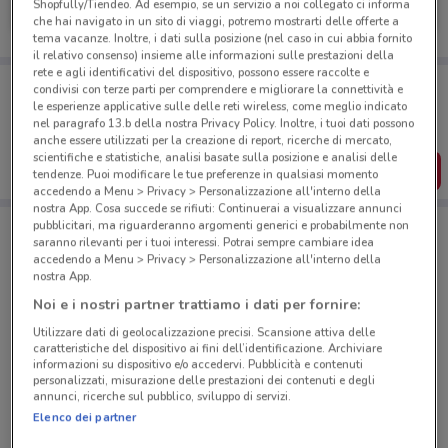
Shopfully/Tiendeo. Ad esempio, se un servizio a noi collegato ci informa
Scade il 31/12
2.1 km
che hai navigato in un sito di viaggi, potremo mostrarti delle offerte a
tema vacanze. Inoltre, i dati sulla posizione (nel caso in cui abbia fornito
il relativo consenso) insieme alle informazioni sulle prestazioni della
rete e agli identificativi del dispositivo, possono essere raccolte e
Porta DoveConviene sempre con te!
condivisi con terze parti per comprendere e migliorare la connettività e
Puoi trovare le migliori offerte dei negozi vicino a te,
le esperienze applicative sulle delle reti wireless, come meglio indicato
salvarle e creare la tua lista del risparmio, comodamente
nel paragrafo 13.b della nostra Privacy Policy. Inoltre, i tuoi dati possono
dal tuo cellulare.
anche essere utilizzati per la creazione di report, ricerche di mercato,
scientifiche e statistiche, analisi basate sulla posizione e analisi delle
SCARICA L’APP
tendenze. Puoi modificare le tue preferenze in qualsiasi momento
accedendo a Menu > Privacy > Personalizzazione all'interno della
nostra App. Cosa succede se rifiuti: Continuerai a visualizzare annunci
pubblicitari, ma riguarderanno argomenti generici e probabilmente non
saranno rilevanti per i tuoi interessi. Potrai sempre cambiare idea
Negozi Alleanza Assicurazioni a Torre Annunziata
accedendo a Menu > Privacy > Personalizzazione all'interno della
nostra App.
Noi e i nostri partner trattiamo i dati per fornire:
Utilizzare dati di geolocalizzazione precisi. Scansione attiva delle
caratteristiche del dispositivo ai fini dell’identificazione. Archiviare
informazioni su dispositivo e/o accedervi. Pubblicità e contenuti
personalizzati, misurazione delle prestazioni dei contenuti e degli
© MapTiler
© OpenStreetMap contributors
annunci, ricerche sul pubblico, sviluppo di servizi.
Elenco dei partner
Via Lepanto, 137 Pompei