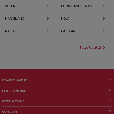
VOLLA
POMIGLIANO D'ARCO
MARIGLIANO
NOLA
NAPOLI
CASORIA
Tutte le città
DOVECONVIENE
Cos'è DoveConviene
PER LE AZIENDE
Chi siamo
Cosa facciamo
INTERNATIONAL
News e media
Richieste commerciali e marketing
Brazil
CONTATTI
Lavora con noi