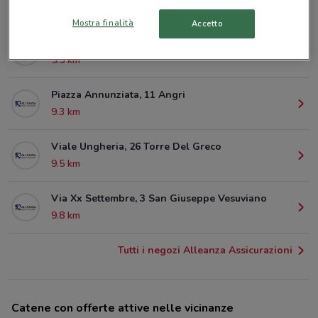
3.3 km
Mostra finalità
Accetto
Via Del Marinaro, 4 Castellammare Di Stabia
5.5 km
Piazza Annunziata, 11 Angri
9.3 km
Viale Ungheria, 26 Torre Del Greco
9.5 km
Via Xx Settembre, 3 San Giuseppe Vesuviano
9.8 km
Tutti i negozi Alleanza Assicurazioni
Catene con offerte attive nelle vicinanze