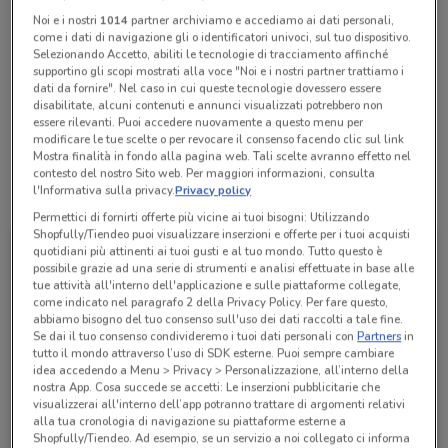
Chiama il negozio
Noi e i nostri
1014
partner archiviamo e accediamo ai dati personali,
come i dati di navigazione gli o identificatori univoci, sul tuo dispositivo.
Selezionando Accetto, abiliti le tecnologie di tracciamento affinché
supportino gli scopi mostrati alla voce "Noi e i nostri partner trattiamo i
Lunedì
Martedì
Mercoledì
Giovedì
Venerdì
n.d.
n.d.
n.d.
n.d.
n.d.
Sabato
n.d.
dati da fornire". Nel caso in cui queste tecnologie dovessero essere
Domenica
n.d.
disabilitate, alcuni contenuti e annunci visualizzati potrebbero non
essere rilevanti. Puoi accedere nuovamente a questo menu per
0547 80527
modificare le tue scelte o per revocare il consenso facendo clic sul link
Mostra finalità in fondo alla pagina web. Tali scelte avranno effetto nel
contesto del nostro Sito web. Per maggiori informazioni, consulta
l'Informativa sulla privacy.
Privacy policy
Tutte le promozioni di questo negozio
Permettici di fornirti offerte più vicine ai tuoi bisogni: Utilizzando
Shopfully/Tiendeo puoi visualizzare inserzioni e offerte per i tuoi acquisti
quotidiani più attinenti ai tuoi gusti e al tuo mondo. Tutto questo è
possibile grazie ad una serie di strumenti e analisi effettuate in base alle
tue attività all'interno dell'applicazione e sulle piattaforme collegate,
come indicato nel paragrafo 2 della Privacy Policy. Per fare questo,
abbiamo bisogno del tuo consenso sull'uso dei dati raccolti a tale fine.
Se dai il tuo consenso condivideremo i tuoi dati personali con
Partners
in
tutto il mondo attraverso l’uso di SDK esterne. Puoi sempre cambiare
idea accedendo a Menu > Privacy > Personalizzazione, all’interno della
nostra App. Cosa succede se accetti: Le inserzioni pubblicitarie che
visualizzerai all'interno dell’app potranno trattare di argomenti relativi
alla tua cronologia di navigazione su piattaforme esterne a
Alleanza Assicurazioni
Shopfully/Tiendeo. Ad esempio, se un servizio a noi collegato ci informa