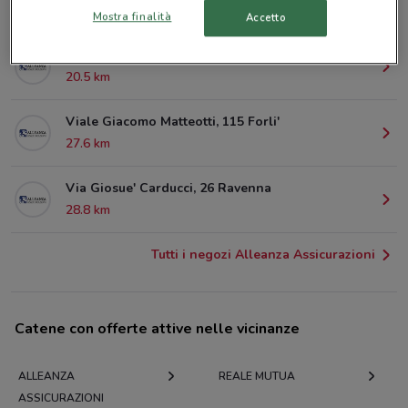
13.6 km
Mostra finalità
Accetto
P.Zza Cavour, 7 Rimini
20.5 km
Viale Giacomo Matteotti, 115 Forli'
27.6 km
Via Giosue' Carducci, 26 Ravenna
28.8 km
Tutti i negozi Alleanza Assicurazioni
Catene con offerte attive nelle vicinanze
ALLEANZA
REALE MUTUA
ASSICURAZIONI