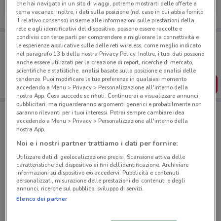
che hai navigato in un sito di viaggi, potremo mostrarti delle offerte a
Scade il 31/12
749 m
tema vacanze. Inoltre, i dati sulla posizione (nel caso in cui abbia fornito
il relativo consenso) insieme alle informazioni sulle prestazioni della
rete e agli identificativi del dispositivo, possono essere raccolte e
condivisi con terze parti per comprendere e migliorare la connettività e
Porta DoveConviene sempre con te!
le esperienze applicative sulle delle reti wireless, come meglio indicato
Puoi trovare le migliori offerte dei negozi vicino a te,
nel paragrafo 13.b della nostra Privacy Policy. Inoltre, i tuoi dati possono
salvarle e creare la tua lista del risparmio, comodamente
anche essere utilizzati per la creazione di report, ricerche di mercato,
dal tuo cellulare.
scientifiche e statistiche, analisi basate sulla posizione e analisi delle
tendenze. Puoi modificare le tue preferenze in qualsiasi momento
SCARICA L’APP
accedendo a Menu > Privacy > Personalizzazione all'interno della
nostra App. Cosa succede se rifiuti: Continuerai a visualizzare annunci
pubblicitari, ma riguarderanno argomenti generici e probabilmente non
saranno rilevanti per i tuoi interessi. Potrai sempre cambiare idea
accedendo a Menu > Privacy > Personalizzazione all'interno della
Negozi Alleanza Assicurazioni a Cesenatico
nostra App.
Noi e i nostri partner trattiamo i dati per fornire:
Utilizzare dati di geolocalizzazione precisi. Scansione attiva delle
caratteristiche del dispositivo ai fini dell’identificazione. Archiviare
informazioni su dispositivo e/o accedervi. Pubblicità e contenuti
personalizzati, misurazione delle prestazioni dei contenuti e degli
annunci, ricerche sul pubblico, sviluppo di servizi.
© MapTiler
© OpenStreetMap contributors
Elenco dei partner
Via Cavalcavia, 130 Cesena