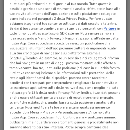
quotidiani più attinenti ai tuoi gusti e al tuo mondo. Tutto questo è
Scade il 30/11
1.6 km
possibile grazie ad una serie di strumenti e analisi effettuate in base alle
tue attività all'interno dell'applicazione e sulle piattaforme collegate,
come indicato nel paragrafo 2 della Privacy Policy. Per fare questo,
abbiamo bisogno del tuo consenso sull'uso dei dati raccolti a tale fine.
Se dai il tuo consenso condivideremo i tuoi dati personali con
Partners
in
tutto il mondo attraverso l’uso di SDK esterne. Puoi sempre cambiare
idea accedendo a Menu > Privacy > Personalizzazione, all’interno della
nostra App. Cosa succede se accetti: Le inserzioni pubblicitarie che
visualizzerai all'interno dell’app potranno trattare di argomenti relativi
alla tua cronologia di navigazione su piattaforme esterne a
Shopfully/Tiendeo. Ad esempio, se un servizio a noi collegato ci informa
che hai navigato in un sito di viaggi, potremo mostrarti delle offerte a
tema vacanze. Inoltre, i dati sulla posizione (nel caso in cui abbia fornito
il relativo consenso) insieme alle informazioni sulle prestazioni della
rete e agli identificativi del dispositivo, possono essere raccolte e
Agenzia VeraStore
Agenzia VeraStore
condivisi con terze parti per comprendere e migliorare la connettività e
le esperienze applicative sulle delle reti wireless, come meglio indicato
Scade il 15/12
1.6 km
Scade il 15/12
1.6 km
nel paragrafo 13.b della nostra Privacy Policy. Inoltre, i tuoi dati possono
anche essere utilizzati per la creazione di report, ricerche di mercato,
scientifiche e statistiche, analisi basate sulla posizione e analisi delle
tendenze. Puoi modificare le tue preferenze in qualsiasi momento
accedendo a Menu > Privacy > Personalizzazione all'interno della
nostra App. Cosa succede se rifiuti: Continuerai a visualizzare annunci
pubblicitari, ma riguarderanno argomenti generici e probabilmente non
saranno rilevanti per i tuoi interessi. Potrai sempre cambiare idea