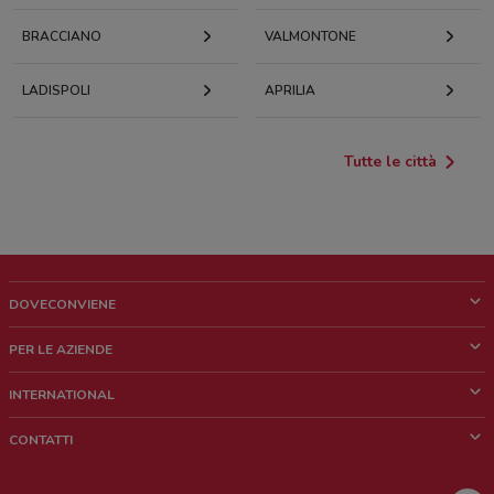
BRACCIANO
VALMONTONE
LADISPOLI
APRILIA
Tutte le città
DOVECONVIENE
Cos'è DoveConviene
PER LE AZIENDE
Chi siamo
Cosa facciamo
INTERNATIONAL
News e media
Richieste commerciali e marketing
Brazil
CONTATTI
Lavora con noi
Mexico
Segnalazione punto vendita