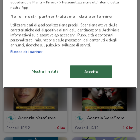
accedendo a Menu > Privacy > Personalizzazione all'interno della
nostra App.
Noi e i nostri partner trattiamo i dati per fornire:
Utilizzare dati di geolocalizzazione precisi. Scansione attiva delle
caratteristiche del dispositivo ai fini dell’identificazione. Archiviare
Agenzia VeraStore
Agenzia VeraStore
informazioni su dispositivo e/o accedervi. Pubblicità e contenuti
personalizzati, misurazione delle prestazioni dei contenuti e degli
Scade il 15/12
1.6 km
Scade il 15/12
1.6 km
annunci, ricerche sul pubblico, sviluppo di servizi.
Elenco dei partner
Mostra finalità
Accetto
Agenzia VeraStore
Agenzia VeraStore
Scade il 15/12
1.6 km
Scade il 15/12
1.6 km