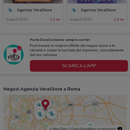
Agenzia VeraStore
Agenzia VeraStore
Scade il 15/12
1.6 km
Scade il 15/12
1.6 km
Porta DoveConviene sempre con te!
Puoi trovare le migliori offerte dei negozi vicino a te,
salvarle e creare la tua lista del risparmio, comodamente
dal tuo cellulare.
SCARICA L’APP
Negozi Agenzia VeraStore a Roma
© MapTiler
© OpenStreetMap contributors