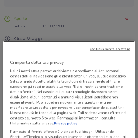
Aperto
Lunedì
Martedì
Mercoledì
Giovedì
Venerdì
09:00 / 19:00
09:00 / 19:00
09:00 / 19:00
09:00 / 19:00
09:00 / 19:00
Sabato
09:00 / 19:00
Domenica
Chiuso
Klizia Viaggi
Continua senza accettare
Tutte le promozioni di questo negozio
Ci importa della tua privacy
Noi e i nostri
1014
partner archiviamo e accediamo ai dati personali,
come i dati di navigazione gli o identificatori univoci, sul tuo dispositivo.
Selezionando Accetto, abiliti le tecnologie di tracciamento affinché
supportino gli scopi mostrati alla voce "Noi e i nostri partner trattiamo i
dati da fornire". Nel caso in cui queste tecnologie dovessero essere
disabilitate, alcuni contenuti e annunci visualizzati potrebbero non
essere rilevanti. Puoi accedere nuovamente a questo menu per
modificare le tue scelte o per revocare il consenso facendo clic sul link
Mostra finalità in fondo alla pagina web. Tali scelte avranno effetto nel
contesto del nostro Sito web. Per maggiori informazioni, consulta
l'Informativa sulla privacy.
Privacy policy
Permettici di fornirti offerte più vicine ai tuoi bisogni: Utilizzando
Agenzia VeraStore
Shopfully/Tiendeo puoi visualizzare inserzioni e offerte per i tuoi acquisti