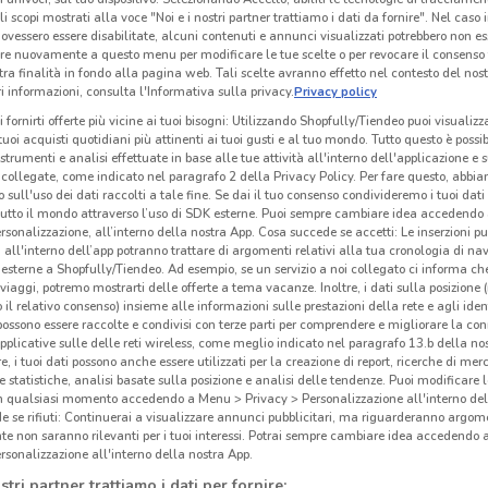
li scopi mostrati alla voce "Noi e i nostri partner trattiamo i dati da fornire". Nel caso 
ovessero essere disabilitate, alcuni contenuti e annunci visualizzati potrebbero non ess
re nuovamente a questo menu per modificare le tue scelte o per revocare il consenso
tra finalità in fondo alla pagina web. Tali scelte avranno effetto nel contesto del nost
 informazioni, consulta l'Informativa sulla privacy.
Privacy policy
i fornirti offerte più vicine ai tuoi bisogni: Utilizzando Shopfully/Tiendeo puoi visualizz
i tuoi acquisti quotidiani più attinenti ai tuoi gusti e al tuo mondo. Tutto questo è possi
 strumenti e analisi effettuate in base alle tue attività all'interno dell'applicazione e 
collegate, come indicato nel paragrafo 2 della Privacy Policy. Per fare questo, abbi
 sull'uso dei dati raccolti a tale fine. Se dai il tuo consenso condivideremo i tuoi dati
tutto il mondo attraverso l’uso di SDK esterne. Puoi sempre cambiare idea accedend
rsonalizzazione, all’interno della nostra App. Cosa succede se accetti: Le inserzioni pu
i all'interno dell’app potranno trattare di argomenti relativi alla tua cronologia di na
esterne a Shopfully/Tiendeo. Ad esempio, se un servizio a noi collegato ci informa ch
i viaggi, potremo mostrarti delle offerte a tema vacanze. Inoltre, i dati sulla posizione 
o il relativo consenso) insieme alle informazioni sulle prestazioni della rete e agli ident
 possono essere raccolte e condivisi con terze parti per comprendere e migliorare la conn
pplicative sulle delle reti wireless, come meglio indicato nel paragrafo 13.b della no
re, i tuoi dati possono anche essere utilizzati per la creazione di report, ricerche di mer
 e statistiche, analisi basate sulla posizione e analisi delle tendenze. Puoi modificare l
in qualsiasi momento accedendo a Menu > Privacy > Personalizzazione all'interno del
 se rifiuti: Continuerai a visualizzare annunci pubblicitari, ma riguarderanno argome
te non saranno rilevanti per i tuoi interessi. Potrai sempre cambiare idea accedendo
rsonalizzazione all'interno della nostra App.
stri partner trattiamo i dati per fornire: