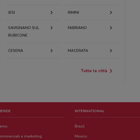
JESI
RIMINI
SAVIGNANO SUL
FABRIANO
RUBICONE
CESENA
MACERATA
Tutte le città
ZIENDE
INTERNATIONAL
iamo
Brazil
commerciali e marketing
Mexico