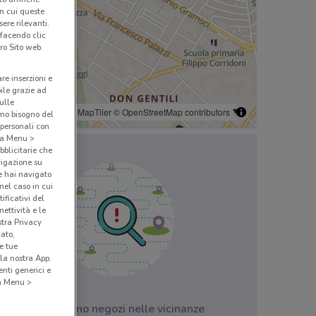
in cui queste
ere rilevanti.
 facendo clic
ro Sito web.
are inserzioni e
bile grazie ad
sulle
© MapTiler
© OpenStreetMap contributors
amo bisogno del
 personali con
o a Menu >
bblicitarie che
vigazione su
e hai navigato
(nel caso in cui
ificativi del
ettività e le
stra Privacy
cato,
e tue
la nostra App.
nti generici e
 a Menu >
Non ci sono negozi nelle vicinanze