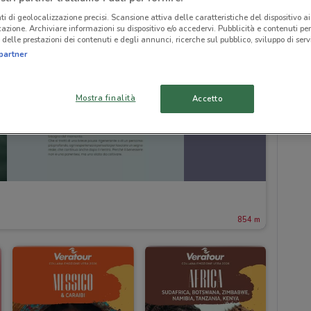
ti di geolocalizzazione precisi. Scansione attiva delle caratteristiche del dispositivo ai 
icazione. Archiviare informazioni su dispositivo e/o accedervi. Pubblicità e contenuti per
delle prestazioni dei contenuti e degli annunci, ricerche sul pubblico, sviluppo di servi
partner
Mostra finalità
Accetto
854 m