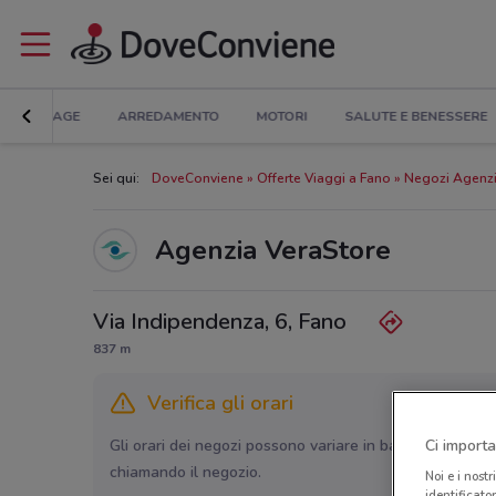
BRICOLAGE
ARREDAMENTO
MOTORI
SALUTE E BENESSERE
Sei qui:
DoveConviene
Offerte Viaggi a Fano
Negozi Agenzi
Agenzia VeraStore
Via Indipendenza, 6, Fano
837 m
Verifica gli orari
Ci importa
Gli orari dei negozi possono variare in base agli ultimi 
chiamando il negozio.
Noi e i nostr
identificato