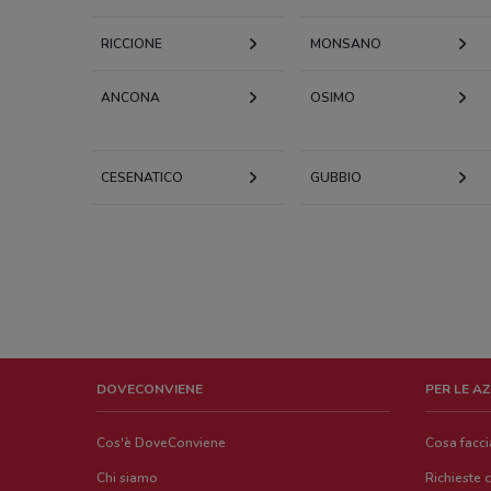
RICCIONE
MONSANO
ANCONA
OSIMO
CESENATICO
GUBBIO
DOVECONVIENE
PER LE A
Cos'è DoveConviene
Cosa facc
Chi siamo
Richieste 