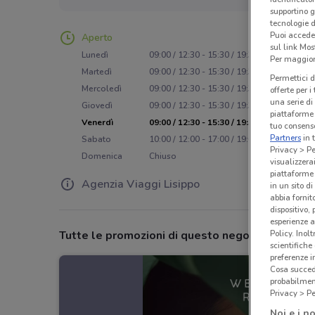
supportino g
tecnologie d
Puoi accede
Aperto
sul link Mos
Lunedì
09:00 / 12:30 - 15:30 / 19:30
Per maggiori
Martedì
09:00 / 12:30 - 15:30 / 19:30
Permettici d
Mercoledì
09:00 / 12:30 - 15:30 / 19:30
offerte per 
una serie di
Giovedì
09:00 / 12:30 - 15:30 / 19:30
piattaforme 
Venerdì
09:00 / 12:30 - 15:30 / 19:30
tuo consenso
Partners
in 
Sabato
10:00 / 12:00 - 17:00 / 19:00
Privacy > Pe
Domenica
Chiuso
visualizzera
piattaforme 
Agenzia Viaggi Lisippo
in un sito d
abbia fornit
dispositivo,
esperienze a
Policy. Inolt
Tutte le promozioni di questo negozio
scientifiche
preferenze 
Cosa succede
probabilmen
Privacy > Pe
Noi e i no