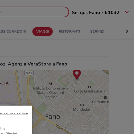
Sei qui:
Fano - 61032
ASSICURAZIONI
VIAGGI
RISTORANTI
SERVIZI
ozi Agenzia VeraStore a Fano
ua senza accettare
li o
nto affinché