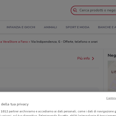
INFANZIA E GIOCHI
ANIMALI
SPORT E MODA
BANCHE E 
a VeraStore a Fano
Via Indipendenza, 6 - Offerte, telefono e orari
Neg
Più info
Contin
 della tua privacy
provvedimenti regionali o nazionali. Verifica l’accuratezza
i
1012
partner archiviamo e accediamo ai dati personali, come i dati di navigazione g
ri univoci, sul tuo dispositivo. Selezionando Accetto, abiliti le tecnologie di tracciame