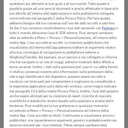
quotidiani più attinenti ai tuoi gusti e al tuo mondo. Tutto questo è
Scade il 30/11
79 m
possibile grazie ad una serie di strumenti e analisi effettuate in base alle
tue attività all'interno dell'applicazione e sulle piattaforme collegate,
come indicato nel paragrafo 2 della Privacy Policy. Per fare questo,
abbiamo bisogno del tuo consenso sull'uso dei dati raccolti a tale fine.
Se dai il tuo consenso condivideremo i tuoi dati personali con
Partners
in
tutto il mondo attraverso l’uso di SDK esterne. Puoi sempre cambiare
idea accedendo a Menu > Privacy > Personalizzazione, all’interno della
nostra App. Cosa succede se accetti: Le inserzioni pubblicitarie che
visualizzerai all'interno dell’app potranno trattare di argomenti relativi
alla tua cronologia di navigazione su piattaforme esterne a
Shopfully/Tiendeo. Ad esempio, se un servizio a noi collegato ci informa
che hai navigato in un sito di viaggi, potremo mostrarti delle offerte a
tema vacanze. Inoltre, i dati sulla posizione (nel caso in cui abbia fornito
il relativo consenso) insieme alle informazioni sulle prestazioni della
rete e agli identificativi del dispositivo, possono essere raccolte e
Agenzia VeraStore
Agenzia VeraStore
condivisi con terze parti per comprendere e migliorare la connettività e
le esperienze applicative sulle delle reti wireless, come meglio indicato
Scade il 15/12
79 m
Scade il 15/12
79 m
nel paragrafo 13.b della nostra Privacy Policy. Inoltre, i tuoi dati possono
anche essere utilizzati per la creazione di report, ricerche di mercato,
scientifiche e statistiche, analisi basate sulla posizione e analisi delle
tendenze. Puoi modificare le tue preferenze in qualsiasi momento
accedendo a Menu > Privacy > Personalizzazione all'interno della
nostra App. Cosa succede se rifiuti: Continuerai a visualizzare annunci
pubblicitari, ma riguarderanno argomenti generici e probabilmente non
saranno rilevanti per i tuoi interessi. Potrai sempre cambiare idea