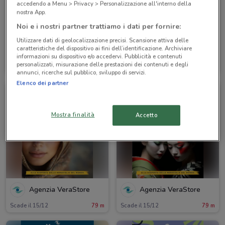
accedendo a Menu > Privacy > Personalizzazione all'interno della
nostra App.
Noi e i nostri partner trattiamo i dati per fornire:
Utilizzare dati di geolocalizzazione precisi. Scansione attiva delle
caratteristiche del dispositivo ai fini dell’identificazione. Archiviare
Agenzia VeraStore
Agenzia VeraStore
informazioni su dispositivo e/o accedervi. Pubblicità e contenuti
personalizzati, misurazione delle prestazioni dei contenuti e degli
Scade il 15/12
79 m
Scade il 15/12
79 m
annunci, ricerche sul pubblico, sviluppo di servizi.
Elenco dei partner
Mostra finalità
Accetto
Agenzia VeraStore
Agenzia VeraStore
Scade il 15/12
79 m
Scade il 15/12
79 m