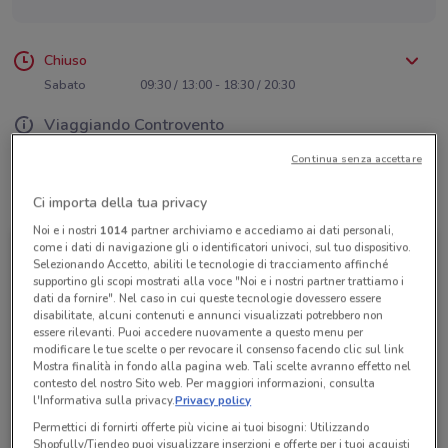
Chiuso
Lunedì
Martedì
Mercoledì
Giovedì
Venerdì
09:30 / 21:00
09:30 / 21:00
09:30 / 21:00
09:30 / 21:00
09:30 / 21:00
Sabato
09:30 / 13:00 - 18:30 / 20:30
Domenica
Chiuso
Viaggiando Controvento
Continua senza accettare
Tutte le promozioni di questo negozio
Ci importa della tua privacy
Noi e i nostri
1014
partner archiviamo e accediamo ai dati personali,
come i dati di navigazione gli o identificatori univoci, sul tuo dispositivo.
Selezionando Accetto, abiliti le tecnologie di tracciamento affinché
supportino gli scopi mostrati alla voce "Noi e i nostri partner trattiamo i
dati da fornire". Nel caso in cui queste tecnologie dovessero essere
disabilitate, alcuni contenuti e annunci visualizzati potrebbero non
essere rilevanti. Puoi accedere nuovamente a questo menu per
modificare le tue scelte o per revocare il consenso facendo clic sul link
Mostra finalità in fondo alla pagina web. Tali scelte avranno effetto nel
contesto del nostro Sito web. Per maggiori informazioni, consulta
l'Informativa sulla privacy.
Privacy policy
Permettici di fornirti offerte più vicine ai tuoi bisogni: Utilizzando
Agenzia VeraStore
Shopfully/Tiendeo puoi visualizzare inserzioni e offerte per i tuoi acquisti