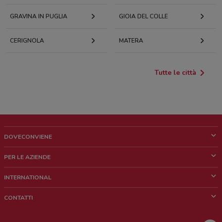
GRAVINA IN PUGLIA
GIOIA DEL COLLE
CERIGNOLA
MATERA
Tutte le città
DOVECONVIENE
Cos'è DoveConviene
PER LE AZIENDE
Chi siamo
Cosa facciamo
INTERNATIONAL
News e media
Richieste commerciali e marketing
Brazil
CONTATTI
Lavora con noi
Mexico
Segnalazione punto vendita