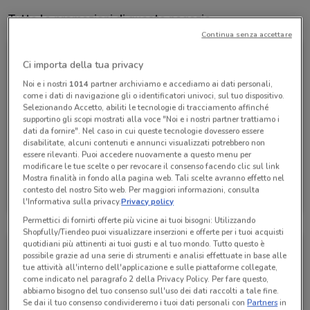
Tutte le promozioni di questo negozio
Continua senza accettare
Ci importa della tua privacy
Noi e i nostri
1014
partner archiviamo e accediamo ai dati personali,
come i dati di navigazione gli o identificatori univoci, sul tuo dispositivo.
Selezionando Accetto, abiliti le tecnologie di tracciamento affinché
supportino gli scopi mostrati alla voce "Noi e i nostri partner trattiamo i
dati da fornire". Nel caso in cui queste tecnologie dovessero essere
disabilitate, alcuni contenuti e annunci visualizzati potrebbero non
essere rilevanti. Puoi accedere nuovamente a questo menu per
modificare le tue scelte o per revocare il consenso facendo clic sul link
Mostra finalità in fondo alla pagina web. Tali scelte avranno effetto nel
Acqua & Sapone
contesto del nostro Sito web. Per maggiori informazioni, consulta
l'Informativa sulla privacy.
Privacy policy
Scade il 30/09
2 km
Permettici di fornirti offerte più vicine ai tuoi bisogni: Utilizzando
Shopfully/Tiendeo puoi visualizzare inserzioni e offerte per i tuoi acquisti
quotidiani più attinenti ai tuoi gusti e al tuo mondo. Tutto questo è
possibile grazie ad una serie di strumenti e analisi effettuate in base alle
tue attività all'interno dell'applicazione e sulle piattaforme collegate,
come indicato nel paragrafo 2 della Privacy Policy. Per fare questo,
abbiamo bisogno del tuo consenso sull'uso dei dati raccolti a tale fine.
Se dai il tuo consenso condivideremo i tuoi dati personali con
Partners
in