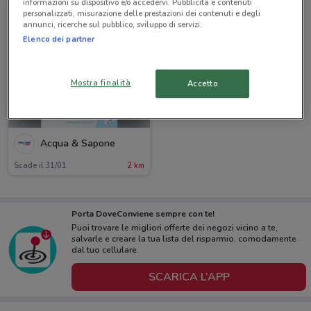
informazioni su dispositivo e/o accedervi. Pubblicità e contenuti
personalizzati, misurazione delle prestazioni dei contenuti e degli
annunci, ricerche sul pubblico, sviluppo di servizi.
Elenco dei partner
Mostra finalità
Accetto
Acqua & Sapone
Scade il 31/01
2 km
Porta DoveConviene sempre con te!
Puoi trovare le migliori offerte dei negozi vicino a te,
salvarle e creare la tua lista del risparmio, comodamente
dal tuo cellulare.
SCARICA L’APP