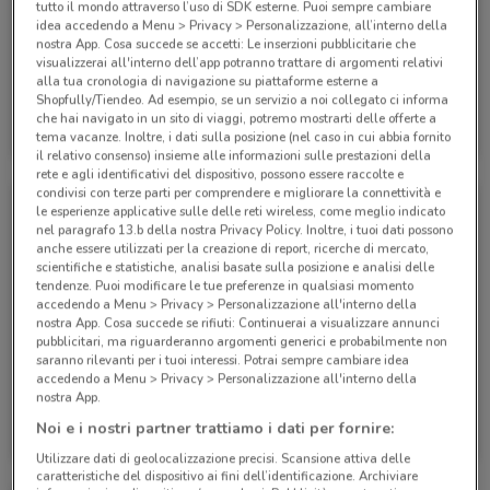
tutto il mondo attraverso l’uso di SDK esterne. Puoi sempre cambiare
idea accedendo a Menu > Privacy > Personalizzazione, all’interno della
nostra App. Cosa succede se accetti: Le inserzioni pubblicitarie che
visualizzerai all'interno dell’app potranno trattare di argomenti relativi
-3 GIORNI
alla tua cronologia di navigazione su piattaforme esterne a
Shopfully/Tiendeo. Ad esempio, se un servizio a noi collegato ci informa
Acqua & Sapone
Acqua & Sapone
che hai navigato in un sito di viaggi, potremo mostrarti delle offerte a
tema vacanze. Inoltre, i dati sulla posizione (nel caso in cui abbia fornito
Scade mercoledì
2 km
Scade il 16/08
2 km
il relativo consenso) insieme alle informazioni sulle prestazioni della
rete e agli identificativi del dispositivo, possono essere raccolte e
condivisi con terze parti per comprendere e migliorare la connettività e
le esperienze applicative sulle delle reti wireless, come meglio indicato
nel paragrafo 13.b della nostra Privacy Policy. Inoltre, i tuoi dati possono
anche essere utilizzati per la creazione di report, ricerche di mercato,
scientifiche e statistiche, analisi basate sulla posizione e analisi delle
tendenze. Puoi modificare le tue preferenze in qualsiasi momento
accedendo a Menu > Privacy > Personalizzazione all'interno della
nostra App. Cosa succede se rifiuti: Continuerai a visualizzare annunci
pubblicitari, ma riguarderanno argomenti generici e probabilmente non
saranno rilevanti per i tuoi interessi. Potrai sempre cambiare idea
-2 GIORNI
accedendo a Menu > Privacy > Personalizzazione all'interno della
nostra App.
Acqua & Sapone
Acqua & Sapone
Noi e i nostri partner trattiamo i dati per fornire:
Scade il 02/09
2 km
Scade martedì
2 km
Utilizzare dati di geolocalizzazione precisi. Scansione attiva delle
caratteristiche del dispositivo ai fini dell’identificazione. Archiviare