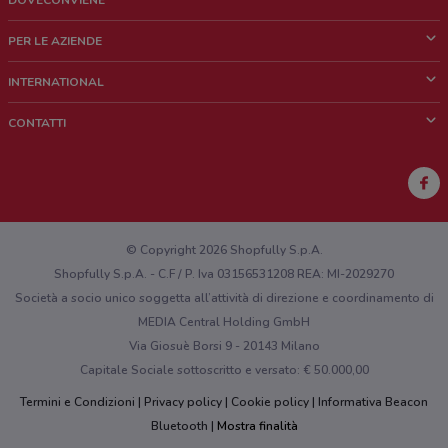
Cos'è DoveConviene
PER LE AZIENDE
Chi siamo
Cosa facciamo
INTERNATIONAL
News e media
Richieste commerciali e marketing
Brazil
CONTATTI
Lavora con noi
Mexico
Segnalazione punto vendita
France
Segnalazione Volantino
Australia
Hai un malfunzionamento sul web o sull'app?
New Zealand
© Copyright 2026 Shopfully S.p.A.
Shopfully S.p.A. - C.F / P. Iva 03156531208 REA: MI-2029270
Società a socio unico soggetta all’attività di direzione e coordinamento di
MEDIA Central Holding GmbH
Via Giosuè Borsi 9 - 20143 Milano
Capitale Sociale sottoscritto e versato: € 50.000,00
Termini e Condizioni
Privacy policy
Cookie policy
Informativa Beacon
Bluetooth
Mostra finalità