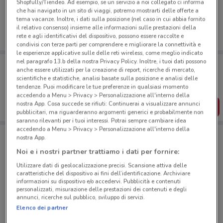
Shopfully/Tiendeo. Ad esempio, se un servizio a noi collegato ci informa
volantini nella tua zona. Riprova più tardi.
che hai navigato in un sito di viaggi, potremo mostrarti delle offerte a
tema vacanze. Inoltre, i dati sulla posizione (nel caso in cui abbia fornito
il relativo consenso) insieme alle informazioni sulle prestazioni della
rete e agli identificativi del dispositivo, possono essere raccolte e
condivisi con terze parti per comprendere e migliorare la connettività e
le esperienze applicative sulle delle reti wireless, come meglio indicato
nel paragrafo 13.b della nostra Privacy Policy. Inoltre, i tuoi dati possono
Porta DoveConviene sempre con te!
anche essere utilizzati per la creazione di report, ricerche di mercato,
Puoi trovare le migliori offerte dei negozi vicino a te,
scientifiche e statistiche, analisi basate sulla posizione e analisi delle
salvarle e creare la tua lista del risparmio, comodamente
tendenze. Puoi modificare le tue preferenze in qualsiasi momento
dal tuo cellulare.
accedendo a Menu > Privacy > Personalizzazione all'interno della
nostra App. Cosa succede se rifiuti: Continuerai a visualizzare annunci
SCARICA L’APP
pubblicitari, ma riguarderanno argomenti generici e probabilmente non
saranno rilevanti per i tuoi interessi. Potrai sempre cambiare idea
accedendo a Menu > Privacy > Personalizzazione all'interno della
nostra App.
Negozi 1mobile a Castiglione Delle Stiviere
Noi e i nostri partner trattiamo i dati per fornire:
Utilizzare dati di geolocalizzazione precisi. Scansione attiva delle
caratteristiche del dispositivo ai fini dell’identificazione. Archiviare
informazioni su dispositivo e/o accedervi. Pubblicità e contenuti
personalizzati, misurazione delle prestazioni dei contenuti e degli
annunci, ricerche sul pubblico, sviluppo di servizi.
Elenco dei partner
© MapTiler
© OpenStreetMap contributors