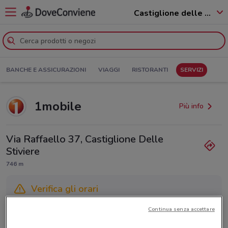
Castiglione delle Stiviere - 46043
BANCHE E ASSICURAZIONI
VIAGGI
RISTORANTI
SERVIZI
1mobile
Più info
Via Raffaello 37, Castiglione Delle
Stiviere
746 m
Verifica gli orari
Gli orari dei negozi possono variare in base agli ultimi
Continua senza accettare
provvedimenti regionali o nazionali. Verifica l’accuratezza