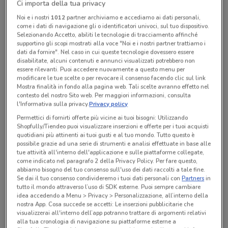
Ci importa della tua privacy
chiamando il negozio.
Noi e i nostri
1012
partner archiviamo e accediamo ai dati personali,
come i dati di navigazione gli o identificatori univoci, sul tuo dispositivo.
Selezionando Accetto, abiliti le tecnologie di tracciamento affinché
Lunedì
Martedì
Mercoledì
Giovedì
n.d.
n.d.
n.d.
n.d.
supportino gli scopi mostrati alla voce "Noi e i nostri partner trattiamo i
Venerdì
n.d.
Sabato
Domenica
n.d.
n.d.
dati da fornire". Nel caso in cui queste tecnologie dovessero essere
disabilitate, alcuni contenuti e annunci visualizzati potrebbero non
essere rilevanti. Puoi accedere nuovamente a questo menu per
modificare le tue scelte o per revocare il consenso facendo clic sul link
Tutte le promozioni di questo negozio
Mostra finalità in fondo alla pagina web. Tali scelte avranno effetto nel
contesto del nostro Sito web. Per maggiori informazioni, consulta
l'Informativa sulla privacy.
Privacy policy
Permettici di fornirti offerte più vicine ai tuoi bisogni: Utilizzando
Shopfully/Tiendeo puoi visualizzare inserzioni e offerte per i tuoi acquisti
quotidiani più attinenti ai tuoi gusti e al tuo mondo. Tutto questo è
possibile grazie ad una serie di strumenti e analisi effettuate in base alle
tue attività all'interno dell'applicazione e sulle piattaforme collegate,
come indicato nel paragrafo 2 della Privacy Policy. Per fare questo,
abbiamo bisogno del tuo consenso sull'uso dei dati raccolti a tale fine.
Se dai il tuo consenso condivideremo i tuoi dati personali con
Partners
in
tutto il mondo attraverso l’uso di SDK esterne. Puoi sempre cambiare
idea accedendo a Menu > Privacy > Personalizzazione, all’interno della
nostra App. Cosa succede se accetti: Le inserzioni pubblicitarie che
visualizzerai all'interno dell’app potranno trattare di argomenti relativi
Ci dispiace, al momento non abbiamo pubblicato
alla tua cronologia di navigazione su piattaforme esterne a