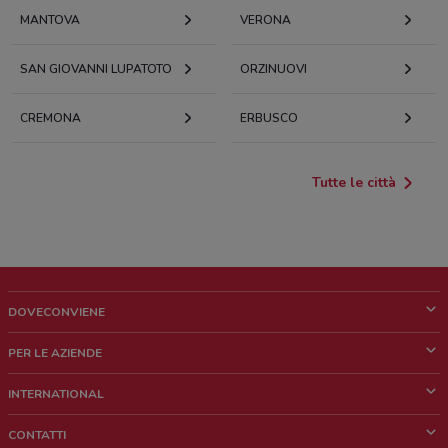
MANTOVA
VERONA
SAN GIOVANNI LUPATOTO
ORZINUOVI
CREMONA
ERBUSCO
Tutte le città
DOVECONVIENE
Cos'è DoveConviene
PER LE AZIENDE
Chi siamo
Cosa facciamo
INTERNATIONAL
News e media
Richieste commerciali e marketing
Brazil
CONTATTI
Lavora con noi