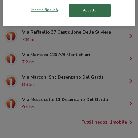
Via Pergolesi 10 Castiglione Delle Stiviere
Mostra finalità
Accetto
636 m
Via Raffaello 37 Castiglione Delle Stiviere
734 m
Via Mantova 126 A/B Montichiari
7.2 km
Via Marconi Snc Desenzano Del Garda
8.8 km
Via Mezzocolle 13 Desenzano Del Garda
9.4 km
Tutti i negozi 1mobile