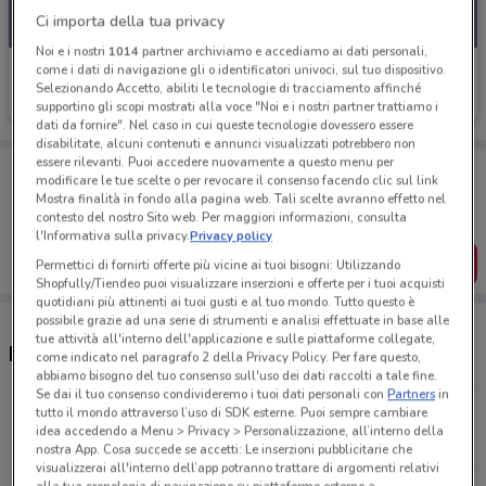
Ci importa della tua privacy
Noi e i nostri
1014
partner archiviamo e accediamo ai dati personali,
come i dati di navigazione gli o identificatori univoci, sul tuo dispositivo.
+ Medical Parafarmacia
Selezionando Accetto, abiliti le tecnologie di tracciamento affinché
Scade il 08/09
20.1 km
supportino gli scopi mostrati alla voce "Noi e i nostri partner trattiamo i
dati da fornire". Nel caso in cui queste tecnologie dovessero essere
disabilitate, alcuni contenuti e annunci visualizzati potrebbero non
essere rilevanti. Puoi accedere nuovamente a questo menu per
Porta DoveConviene sempre con te!
modificare le tue scelte o per revocare il consenso facendo clic sul link
Puoi trovare le migliori offerte dei negozi vicino a te,
Mostra finalità in fondo alla pagina web. Tali scelte avranno effetto nel
salvarle e creare la tua lista del risparmio, comodamente
contesto del nostro Sito web. Per maggiori informazioni, consulta
dal tuo cellulare.
l'Informativa sulla privacy.
Privacy policy
SCARICA L’APP
Permettici di fornirti offerte più vicine ai tuoi bisogni: Utilizzando
Shopfully/Tiendeo puoi visualizzare inserzioni e offerte per i tuoi acquisti
quotidiani più attinenti ai tuoi gusti e al tuo mondo. Tutto questo è
possibile grazie ad una serie di strumenti e analisi effettuate in base alle
tue attività all'interno dell'applicazione e sulle piattaforme collegate,
Negozi + Medical Parafarmacia a Napoli
come indicato nel paragrafo 2 della Privacy Policy. Per fare questo,
abbiamo bisogno del tuo consenso sull'uso dei dati raccolti a tale fine.
Se dai il tuo consenso condivideremo i tuoi dati personali con
Partners
in
tutto il mondo attraverso l’uso di SDK esterne. Puoi sempre cambiare
Ss 87 Caserta
idea accedendo a Menu > Privacy > Personalizzazione, all’interno della
20.1 km
nostra App. Cosa succede se accetti: Le inserzioni pubblicitarie che
visualizzerai all'interno dell’app potranno trattare di argomenti relativi
alla tua cronologia di navigazione su piattaforme esterne a