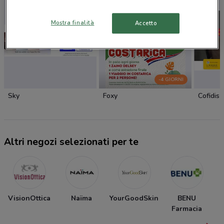
Mostra finalità
Accetto
-4 GIORNI
Sky
Foxy
Cofidis
Altri negozi selezionati per te
VisionOttica
Naïma
YourGoodSkin
BENU
Farmacia