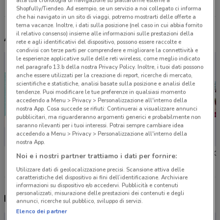
Tutti i negozi + Medical Parafarmacia
Shopfully/Tiendeo. Ad esempio, se un servizio a noi collegato ci informa
che hai navigato in un sito di viaggi, potremo mostrarti delle offerte a
tema vacanze. Inoltre, i dati sulla posizione (nel caso in cui abbia fornito
il relativo consenso) insieme alle informazioni sulle prestazioni della
Altri volantini nelle vicinanze
rete e agli identificativi del dispositivo, possono essere raccolte e
condivisi con terze parti per comprendere e migliorare la connettività e
le esperienze applicative sulle delle reti wireless, come meglio indicato
nel paragrafo 13.b della nostra Privacy Policy. Inoltre, i tuoi dati possono
anche essere utilizzati per la creazione di report, ricerche di mercato,
scientifiche e statistiche, analisi basate sulla posizione e analisi delle
tendenze. Puoi modificare le tue preferenze in qualsiasi momento
accedendo a Menu > Privacy > Personalizzazione all'interno della
nostra App. Cosa succede se rifiuti: Continuerai a visualizzare annunci
pubblicitari, ma riguarderanno argomenti generici e probabilmente non
saranno rilevanti per i tuoi interessi. Potrai sempre cambiare idea
accedendo a Menu > Privacy > Personalizzazione all'interno della
nostra App.
VisionOttica
VisionOttica
VisionOt
Noi e i nostri partner trattiamo i dati per fornire:
Utilizzare dati di geolocalizzazione precisi. Scansione attiva delle
caratteristiche del dispositivo ai fini dell’identificazione. Archiviare
informazioni su dispositivo e/o accedervi. Pubblicità e contenuti
personalizzati, misurazione delle prestazioni dei contenuti e degli
Nuovi prodotti da provare
annunci, ricerche sul pubblico, sviluppo di servizi.
Elenco dei partner