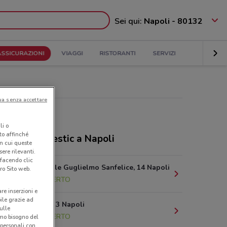
Sei qui:
Napoli - 80132
ASSICURAZIONI
VIAGGI
RISTORANTI
SERVIZI
ua senza accettare
li o
nto affinché
ozi Findomestic a Napoli
in cui queste
ere rilevanti.
 facendo clic
Via Cardinale Guglielmo Sanfelice, 14 Napoli
ro Sito web.
1.3 km
APERTO
are inserzioni e
bile grazie ad
Via Bernini, 3 Napoli
sulle
1.5 km
APERTO
amo bisogno del
 personali con