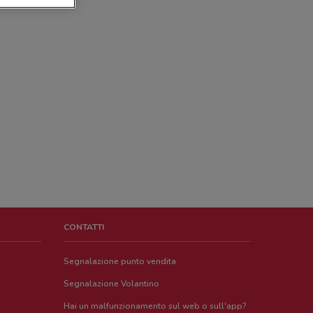
CONTATTI
Segnalazione punto vendita
Segnalazione Volantino
Hai un malfunzionamento sul web o sull'app?