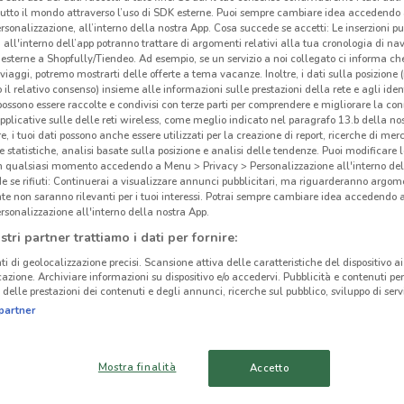
tutto il mondo attraverso l’uso di SDK esterne. Puoi sempre cambiare idea accedend
rsonalizzazione, all’interno della nostra App. Cosa succede se accetti: Le inserzioni pu
i all'interno dell’app potranno trattare di argomenti relativi alla tua cronologia di na
esterne a Shopfully/Tiendeo. Ad esempio, se un servizio a noi collegato ci informa ch
i viaggi, potremo mostrarti delle offerte a tema vacanze. Inoltre, i dati sulla posizione 
o il relativo consenso) insieme alle informazioni sulle prestazioni della rete e agli ident
 possono essere raccolte e condivisi con terze parti per comprendere e migliorare la conn
pplicative sulle delle reti wireless, come meglio indicato nel paragrafo 13.b della no
re, i tuoi dati possono anche essere utilizzati per la creazione di report, ricerche di mer
 e statistiche, analisi basate sulla posizione e analisi delle tendenze. Puoi modificare l
in qualsiasi momento accedendo a Menu > Privacy > Personalizzazione all'interno del
 se rifiuti: Continuerai a visualizzare annunci pubblicitari, ma riguarderanno argome
te non saranno rilevanti per i tuoi interessi. Potrai sempre cambiare idea accedendo
rsonalizzazione all'interno della nostra App.
1.3 km
stri partner trattiamo i dati per fornire:
ti di geolocalizzazione precisi. Scansione attiva delle caratteristiche del dispositivo ai 
icazione. Archiviare informazioni su dispositivo e/o accedervi. Pubblicità e contenuti per
Fin
delle prestazioni dei contenuti e degli annunci, ricerche sul pubblico, sviluppo di servi
cinanze
partner
PORTICI
CASORIA
Mostra finalità
Accetto