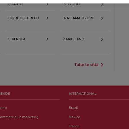
QUARTO
POZZUOLI
TORRE DEL GRECO
FRATTAMAGGIORE
TEVEROLA
MARIGLIANO
Tutte le città
ZIENDE
INTERNATIONAL
iamo
Brazil
commerciali e marketing
Mexico
France