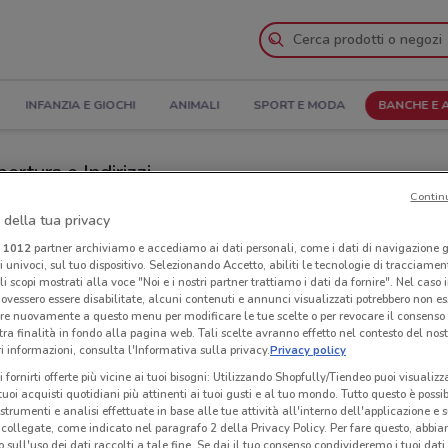
INFANZIA E GIOCHI
ANIMALI
SPORT E MODA
BANCHE E 
ertura e Indirizzi
Contin
oli
Negozi Findomestic a Napoli
 della tua privacy
i
1012
partner archiviamo e accediamo ai dati personali, come i dati di navigazione g
ri univoci, sul tuo dispositivo. Selezionando Accetto, abiliti le tecnologie di tracciame
ic
Neg
li scopi mostrati alla voce "Noi e i nostri partner trattiamo i dati da fornire". Nel caso 
ovessero essere disabilitate, alcuni contenuti e annunci visualizzati potrebbero non ess
re nuovamente a questo menu per modificare le tue scelte o per revocare il consenso
tra finalità in fondo alla pagina web. Tali scelte avranno effetto nel contesto del nost
 informazioni, consulta l'Informativa sulla privacy.
Privacy policy
i fornirti offerte più vicine ai tuoi bisogni: Utilizzando Shopfully/Tiendeo puoi visualizz
i tuoi acquisti quotidiani più attinenti ai tuoi gusti e al tuo mondo. Tutto questo è possi
 strumenti e analisi effettuate in base alle tue attività all'interno dell'applicazione e 
collegate, come indicato nel paragrafo 2 della Privacy Policy. Per fare questo, abbi
 sull'uso dei dati raccolti a tale fine. Se dai il tuo consenso condivideremo i tuoi dati