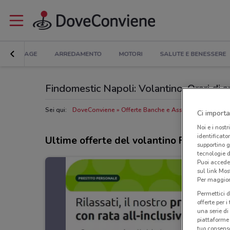
BRICOLAGE
ARREDAMENTO
MOTORI
SALUTE E BENESSERE
Findomestic Napoli: Volantino, Orari di ap
Sei qui:
DoveConviene
Offerte Banche e Assicurazioni a Nap
Ci importa
Noi e i nostr
identificato
Ultime offerte del volantino Findomest
supportino g
tecnologie d
Puoi accede
sul link Mos
Per maggiori
Permettici d
offerte per 
una serie di
piattaforme 
tuo consenso