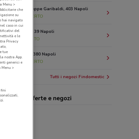
o a Menu >
Corso Giuseppe Garibaldi, 403 Napoli
bblicitarie che
vigazione su
2.5 km
APERTO
e hai navigato
(nel caso in cui
ificativi del
Via Cinthia, 39 Napoli
ettività e le
5 km
APERTO
stra Privacy
cato,
e tue
Via Argine, 380 Napoli
la nostra App.
5.9 km
APERTO
nti generici e
 a Menu >
Tutti i negozi Findomestic
fini
sonalizzati,
domestic, offerte e negozi
zi.