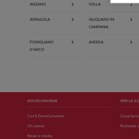
ARZANO
VOLLA
AFRAGOLA
GIUGLIANO IN
CAMPANIA
POMIGLIANO
AVERSA
D'ARCO
DOVECONVIENE
PER LE A
Cos'è DoveConviene
Cosa facc
Chi siamo
Richieste 
News e media