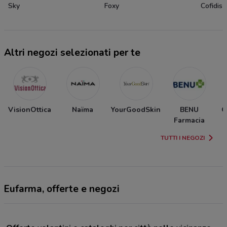
Sky
Foxy
Cofidis
Altri negozi selezionati per te
VisionOttica
Naïma
YourGoodSkin
BENU
O
Farmacia
TUTTI I NEGOZI
Eufarma, offerte e negozi