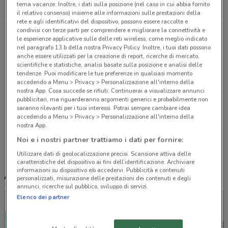
564 m
CHIUSO
tema vacanze. Inoltre, i dati sulla posizione (nel caso in cui abbia fornito
il relativo consenso) insieme alle informazioni sulle prestazioni della
rete e agli identificativi del dispositivo, possono essere raccolte e
Piazza Amedeo 2/3 Napoli-piazza Amedeo
condivisi con terze parti per comprendere e migliorare la connettività e
le esperienze applicative sulle delle reti wireless, come meglio indicato
976 m
CHIUSO
nel paragrafo 13.b della nostra Privacy Policy. Inoltre, i tuoi dati possono
anche essere utilizzati per la creazione di report, ricerche di mercato,
scientifiche e statistiche, analisi basate sulla posizione e analisi delle
Piazza Carità, 9 Napoli-piazza Carità
tendenze. Puoi modificare le tue preferenze in qualsiasi momento
1.2 km
CHIUSO
accedendo a Menu > Privacy > Personalizzazione all'interno della
nostra App. Cosa succede se rifiuti: Continuerai a visualizzare annunci
pubblicitari, ma riguarderanno argomenti generici e probabilmente non
Via Portamedina, 8 Napoli
saranno rilevanti per i tuoi interessi. Potrai sempre cambiare idea
1.4 km
accedendo a Menu > Privacy > Personalizzazione all'interno della
nostra App.
Noi e i nostri partner trattiamo i dati per fornire:
Tutti i negozi Eufarma
Utilizzare dati di geolocalizzazione precisi. Scansione attiva delle
caratteristiche del dispositivo ai fini dell’identificazione. Archiviare
informazioni su dispositivo e/o accedervi. Pubblicità e contenuti
Altri volantini nelle vicinanze
personalizzati, misurazione delle prestazioni dei contenuti e degli
annunci, ricerche sul pubblico, sviluppo di servizi.
Elenco dei partner