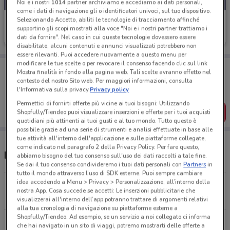
Noi e i nostri
1014
partner archiviamo e accediamo ai dati personali,
come i dati di navigazione gli o identificatori univoci, sul tuo dispositivo.
Selezionando Accetto, abiliti le tecnologie di tracciamento affinché
Eufarma
supportino gli scopi mostrati alla voce "Noi e i nostri partner trattiamo i
dati da fornire". Nel caso in cui queste tecnologie dovessero essere
Scade il 13/09
255 m
disabilitate, alcuni contenuti e annunci visualizzati potrebbero non
essere rilevanti. Puoi accedere nuovamente a questo menu per
modificare le tue scelte o per revocare il consenso facendo clic sul link
Porta DoveConviene sempre con te!
Mostra finalità in fondo alla pagina web. Tali scelte avranno effetto nel
Puoi trovare le migliori offerte dei negozi vicino a te,
contesto del nostro Sito web. Per maggiori informazioni, consulta
salvarle e creare la tua lista del risparmio, comodamente
l'Informativa sulla privacy.
Privacy policy
dal tuo cellulare.
Permettici di fornirti offerte più vicine ai tuoi bisogni: Utilizzando
SCARICA L’APP
Shopfully/Tiendeo puoi visualizzare inserzioni e offerte per i tuoi acquisti
quotidiani più attinenti ai tuoi gusti e al tuo mondo. Tutto questo è
possibile grazie ad una serie di strumenti e analisi effettuate in base alle
tue attività all'interno dell'applicazione e sulle piattaforme collegate,
come indicato nel paragrafo 2 della Privacy Policy. Per fare questo,
Negozi Eufarma a Napoli
abbiamo bisogno del tuo consenso sull'uso dei dati raccolti a tale fine.
Se dai il tuo consenso condivideremo i tuoi dati personali con
Partners
in
tutto il mondo attraverso l’uso di SDK esterne. Puoi sempre cambiare
idea accedendo a Menu > Privacy > Personalizzazione, all’interno della
Via Chiaia 153 Napoli-via Chiaia
nostra App. Cosa succede se accetti: Le inserzioni pubblicitarie che
255 m
CHIUSO
visualizzerai all'interno dell’app potranno trattare di argomenti relativi
alla tua cronologia di navigazione su piattaforme esterne a
Shopfully/Tiendeo. Ad esempio, se un servizio a noi collegato ci informa
Via Toledo, 252 Napoli
che hai navigato in un sito di viaggi, potremo mostrarti delle offerte a