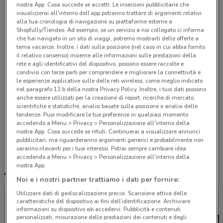
4.1 km
CHIUSO
nostra App. Cosa succede se accetti: Le inserzioni pubblicitarie che
visualizzerai all'interno dell’app potranno trattare di argomenti relativi
alla tua cronologia di navigazione su piattaforme esterne a
Via Nelson Mandela, 18 Napoli
Shopfully/Tiendeo. Ad esempio, se un servizio a noi collegato ci informa
che hai navigato in un sito di viaggi, potremo mostrarti delle offerte a
7.1 km
tema vacanze. Inoltre, i dati sulla posizione (nel caso in cui abbia fornito
il relativo consenso) insieme alle informazioni sulle prestazioni della
rete e agli identificativi del dispositivo, possono essere raccolte e
Via E.Scarfoglio, 7 Napoli
condivisi con terze parti per comprendere e migliorare la connettività e
7.1 km
CHIUSO
le esperienze applicative sulle delle reti wireless, come meglio indicato
nel paragrafo 13.b della nostra Privacy Policy. Inoltre, i tuoi dati possono
anche essere utilizzati per la creazione di report, ricerche di mercato,
Via Naz.Delle Puglie,190/B Napoli
scientifiche e statistiche, analisi basate sulla posizione e analisi delle
7.2 km
CHIUSO
tendenze. Puoi modificare le tue preferenze in qualsiasi momento
accedendo a Menu > Privacy > Personalizzazione all'interno della
nostra App. Cosa succede se rifiuti: Continuerai a visualizzare annunci
Tutti i negozi Peugeot
pubblicitari, ma riguarderanno argomenti generici e probabilmente non
saranno rilevanti per i tuoi interessi. Potrai sempre cambiare idea
accedendo a Menu > Privacy > Personalizzazione all'interno della
nostra App.
Altri volantini nelle vicinanze
Noi e i nostri partner trattiamo i dati per fornire:
Utilizzare dati di geolocalizzazione precisi. Scansione attiva delle
caratteristiche del dispositivo ai fini dell’identificazione. Archiviare
informazioni su dispositivo e/o accedervi. Pubblicità e contenuti
personalizzati, misurazione delle prestazioni dei contenuti e degli