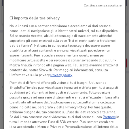
Continua senza accettare
Peugeot
Ci importa della tua privacy
3.9 km
Noi e i nostri
1014
partner archiviamo e accediamo ai dati personali,
come i dati di navigazione gli o identificatori univoci, sul tuo dispositivo.
Selezionando Accetto, abiliti le tecnologie di tracciamento affinché
Porta DoveConviene sempre con te!
supportino gli scopi mostrati alla voce "Noi e i nostri partner trattiamo i
Puoi trovare le migliori offerte dei negozi vicino a te,
dati da fornire". Nel caso in cui queste tecnologie dovessero essere
salvarle e creare la tua lista del risparmio, comodamente
disabilitate, alcuni contenuti e annunci visualizzati potrebbero non
dal tuo cellulare.
essere rilevanti. Puoi accedere nuovamente a questo menu per
modificare le tue scelte o per revocare il consenso facendo clic sul link
SCARICA L’APP
Mostra finalità in fondo alla pagina web. Tali scelte avranno effetto nel
contesto del nostro Sito web. Per maggiori informazioni, consulta
l'Informativa sulla privacy.
Privacy policy
Permettici di fornirti offerte più vicine ai tuoi bisogni: Utilizzando
Orari e concessionarie Peugeot
Shopfully/Tiendeo puoi visualizzare inserzioni e offerte per i tuoi acquisti
quotidiani più attinenti ai tuoi gusti e al tuo mondo. Tutto questo è
possibile grazie ad una serie di strumenti e analisi effettuate in base alle
tue attività all'interno dell'applicazione e sulle piattaforme collegate,
Via Calabria, 3/C Napoli
come indicato nel paragrafo 2 della Privacy Policy. Per fare questo,
3.9 km
CHIUSO
abbiamo bisogno del tuo consenso sull'uso dei dati raccolti a tale fine.
Se dai il tuo consenso condivideremo i tuoi dati personali con
Partners
in
tutto il mondo attraverso l’uso di SDK esterne. Puoi sempre cambiare
Via Francesco Degni, 9/23 Napoli
idea accedendo a Menu > Privacy > Personalizzazione, all’interno della