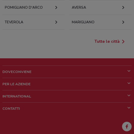
POMIGLIANO D'ARCO
AVERSA
TEVEROLA
MARIGLIANO
Tutte le città
DOVECONVIENE
Cos'è DoveConviene
PER LE AZIENDE
Chi siamo
Cosa facciamo
INTERNATIONAL
News e media
Richieste commerciali e marketing
Brazil
CONTATTI
Lavora con noi
Mexico
Segnalazione punto vendita
France
Segnalazione Volantino