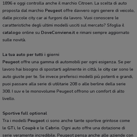
1896 e oggi controlla anche il marchio Citroen. La scelta di auto
proposta dal marchio
Peugeot
offre davvero ogni genere di veicolo,
dalle piccole city car ai furgoni da lavoro. Vuoi conoscere le
caratteristiche degli ultimi modelli usciti sul mercato? Sfoglia il
catalogo
online su
DoveConviene.it
e rimani sempre aggiornato
sulle novità.
La tua auto per tutti i giorni
Peugeot
offre una gamma di automobili per ogni esigenza. Se per
lavoro hai bisogno di spostarti agilmente in città, le
city car
sono le
auto giuste per te. Se invece preferisci modelli più potenti e grandi,
puoi passare alla serie di utilitarie 208 o alle berline della serie
308. I suv e le monovolume Peugeot offrono un comfort di alto
livello.
Sportive full optional
Tra i modelli
Peugeot
ci sono anche tante sportive grintose come
le
GTi
, le
Coupè
e le
Cabrio
. Ogni auto offre una dotazione di
serie veramente incredibile. Peugeot pensa anche alle aziende con