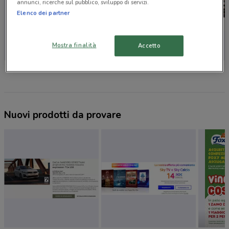
annunci, ricerche sul pubblico, sviluppo di servizi.
Elenco dei partner
Mostra finalità
Accetto
Budget
'A posto' Officine e Carrozzerie
Dacia
Nuovi prodotti da provare