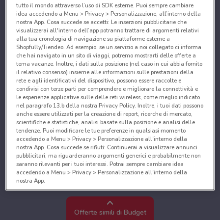
tutto il mondo attraverso l’uso di SDK esterne. Puoi sempre cambiare
idea accedendo a Menu > Privacy > Personalizzazione, all’interno della
nostra App. Cosa succede se accetti: Le inserzioni pubblicitarie che
visualizzerai all'interno dell’app potranno trattare di argomenti relativi
alla tua cronologia di navigazione su piattaforme esterne a
Shopfully/Tiendeo. Ad esempio, se un servizio a noi collegato ci informa
che hai navigato in un sito di viaggi, potremo mostrarti delle offerte a
tema vacanze. Inoltre, i dati sulla posizione (nel caso in cui abbia fornito
il relativo consenso) insieme alle informazioni sulle prestazioni della
rete e agli identificativi del dispositivo, possono essere raccolte e
condivisi con terze parti per comprendere e migliorare la connettività e
le esperienze applicative sulle delle reti wireless, come meglio indicato
nel paragrafo 13.b della nostra Privacy Policy. Inoltre, i tuoi dati possono
anche essere utilizzati per la creazione di report, ricerche di mercato,
scientifiche e statistiche, analisi basate sulla posizione e analisi delle
tendenze. Puoi modificare le tue preferenze in qualsiasi momento
accedendo a Menu > Privacy > Personalizzazione all'interno della
nostra App. Cosa succede se rifiuti: Continuerai a visualizzare annunci
pubblicitari, ma riguarderanno argomenti generici e probabilmente non
saranno rilevanti per i tuoi interessi. Potrai sempre cambiare idea
accedendo a Menu > Privacy > Personalizzazione all'interno della
nostra App.
Noi e i nostri partner trattiamo i dati per fornire:
Utilizzare dati di geolocalizzazione precisi. Scansione attiva delle
Offerte simili di Budget
caratteristiche del dispositivo ai fini dell’identificazione. Archiviare