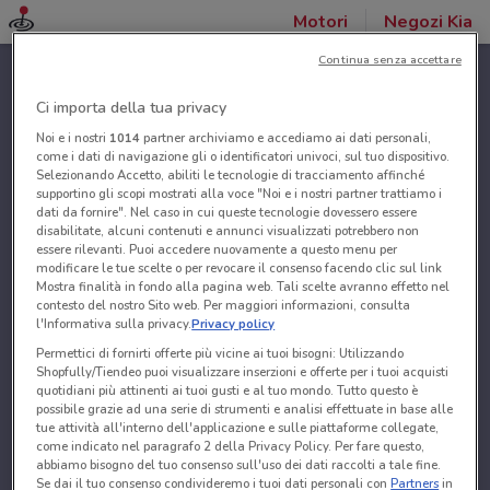
Motori
Negozi Kia
Continua senza accettare
Ci importa della tua privacy
Noi e i nostri
1014
partner archiviamo e accediamo ai dati personali,
come i dati di navigazione gli o identificatori univoci, sul tuo dispositivo.
Selezionando Accetto, abiliti le tecnologie di tracciamento affinché
supportino gli scopi mostrati alla voce "Noi e i nostri partner trattiamo i
dati da fornire". Nel caso in cui queste tecnologie dovessero essere
disabilitate, alcuni contenuti e annunci visualizzati potrebbero non
essere rilevanti. Puoi accedere nuovamente a questo menu per
modificare le tue scelte o per revocare il consenso facendo clic sul link
Mostra finalità in fondo alla pagina web. Tali scelte avranno effetto nel
contesto del nostro Sito web. Per maggiori informazioni, consulta
l'Informativa sulla privacy.
Privacy policy
Permettici di fornirti offerte più vicine ai tuoi bisogni: Utilizzando
Shopfully/Tiendeo puoi visualizzare inserzioni e offerte per i tuoi acquisti
quotidiani più attinenti ai tuoi gusti e al tuo mondo. Tutto questo è
possibile grazie ad una serie di strumenti e analisi effettuate in base alle
tue attività all'interno dell'applicazione e sulle piattaforme collegate,
come indicato nel paragrafo 2 della Privacy Policy. Per fare questo,
abbiamo bisogno del tuo consenso sull'uso dei dati raccolti a tale fine.
Se dai il tuo consenso condivideremo i tuoi dati personali con
Partners
in