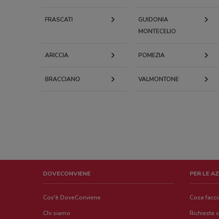
FRASCATI
GUIDONIA
MONTECELIO
ARICCIA
POMEZIA
BRACCIANO
VALMONTONE
DOVECONVIENE
PER LE A
Cos'è DoveConviene
Cosa facc
Chi siamo
Richieste 