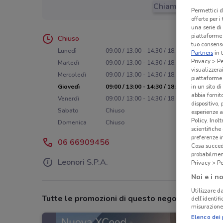
Chiama il negozio
Permettici d
offerte per 
una serie di
piattaforme 
Chiuso
tuo consenso
Lunedì
09:00 / 13:00 - 14:30 / 18:30
Partners
in 
Privacy > Pe
Martedì
09:00 / 13:00 - 14:30 / 18:30
visualizzera
Mercoledì
09:00 / 13:00 - 14:30 / 18:30
piattaforme 
Giovedì
09:00 / 13:00 - 14:30 / 18:30
in un sito d
abbia fornit
Venerdì
09:00 / 13:00 - 14:30 / 18:30
dispositivo,
Sabato
Chiuso
esperienze a
Policy. Inolt
Domenica
Chiuso
scientifiche
preferenze 
06 66909456
Cosa succede
probabilmen
Leonori S.P.A.
Privacy > Pe
Noi e i no
Utilizzare da
Tutte le promozioni di questo negozio
dell’identif
misurazione 
Elenco dei 