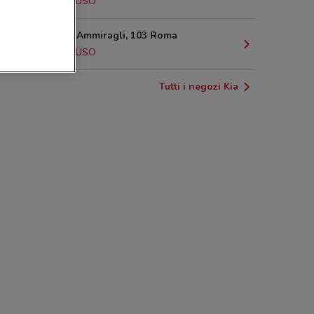
5.5 km
CHIUSO
Viale Degli Ammiragli, 103 Roma
5.9 km
CHIUSO
Tutti i negozi Kia