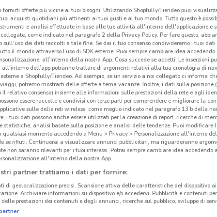
i fornirti offerte più vicine ai tuoi bisogni: Utilizzando Shopfully/Tiendeo puoi visualizz
i tuoi acquisti quotidiani più attinenti ai tuoi gusti e al tuo mondo. Tutto questo è possi
 strumenti e analisi effettuate in base alle tue attività all'interno dell'applicazione e 
collegate, come indicato nel paragrafo 2 della Privacy Policy. Per fare questo, abbi
 sull'uso dei dati raccolti a tale fine. Se dai il tuo consenso condivideremo i tuoi dati
tutto il mondo attraverso l’uso di SDK esterne. Puoi sempre cambiare idea accedend
rsonalizzazione, all’interno della nostra App. Cosa succede se accetti: Le inserzioni pu
i all'interno dell’app potranno trattare di argomenti relativi alla tua cronologia di na
esterne a Shopfully/Tiendeo. Ad esempio, se un servizio a noi collegato ci informa ch
i viaggi, potremo mostrarti delle offerte a tema vacanze. Inoltre, i dati sulla posizione 
o il relativo consenso) insieme alle informazioni sulle prestazioni della rete e agli ident
 possono essere raccolte e condivisi con terze parti per comprendere e migliorare la conn
pplicative sulle delle reti wireless, come meglio indicato nel paragrafo 13.b della no
re, i tuoi dati possono anche essere utilizzati per la creazione di report, ricerche di mer
 e statistiche, analisi basate sulla posizione e analisi delle tendenze. Puoi modificare l
in qualsiasi momento accedendo a Menu > Privacy > Personalizzazione all'interno del
 se rifiuti: Continuerai a visualizzare annunci pubblicitari, ma riguarderanno argome
te non saranno rilevanti per i tuoi interessi. Potrai sempre cambiare idea accedendo
rsonalizzazione all'interno della nostra App.
stri partner trattiamo i dati per fornire:
ti di geolocalizzazione precisi. Scansione attiva delle caratteristiche del dispositivo ai 
icazione. Archiviare informazioni su dispositivo e/o accedervi. Pubblicità e contenuti per
delle prestazioni dei contenuti e degli annunci, ricerche sul pubblico, sviluppo di servi
partner