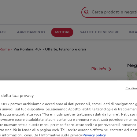
AGE
ARREDAMENTO
MOTORI
SALUTE E BENESSERE
INF
 Roma
Via Pontina, 407 - Offerte, telefono e orari
Neg
Più info
Contin
 della tua privacy
i
1012
partner archiviamo e accediamo ai dati personali, come i dati di navigazione g
ri univoci, sul tuo dispositivo. Selezionando Accetto, abiliti le tecnologie di tracciame
li scopi mostrati alla voce "Noi e i nostri partner trattiamo i dati da fornire". Nel caso 
ovessero essere disabilitate, alcuni contenuti e annunci visualizzati potrebbero non ess
provvedimenti regionali o nazionali. Verifica l’accuratezza
re nuovamente a questo menu per modificare le tue scelte o per revocare il consenso
tra finalità in fondo alla pagina web. Tali scelte avranno effetto nel contesto del nost
 informazioni, consulta l'Informativa sulla privacy.
Privacy policy