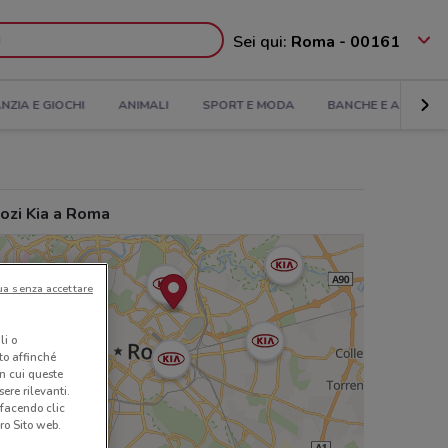
Sei qui:
Roma - 00161
ANZIA E GIOCHI
ANIMALI
SPORT E MODA
BANCHE E ASSICUR
ozi Kia a Roma
ua senza accettare
li o
nto affinché
in cui queste
ere rilevanti.
 facendo clic
ro Sito web.