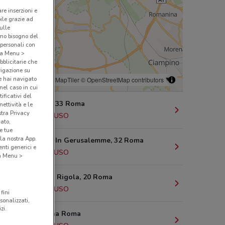
are inserzioni e
bile grazie ad
sulle
amo bisogno del
 personali con
o a Menu >
bblicitarie che
vigazione su
e hai navigato
© MapTiler
© OpenStreetMap contributors
(nel caso in cui
ificativi del
Via Topino, 33 Roma
ettività e le
stra Privacy
1.1 km
CHIUSO
cato,
e tue
la nostra App.
Via S.Croce In Gerusalemme, 32 Roma
nti generici e
2.4 km
CHIUSO
 a Menu >
Via Rinaldo Rigola, 20 Roma
4.6 km
CHIUSO
fini
sonalizzati,
zi.
Via Tiburtina Roma