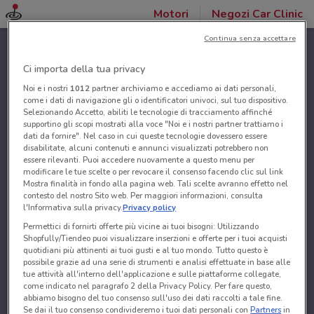
Motori
Negozi Car Clinic
Continua senza accettare
Ci importa della tua privacy
Noi e i nostri
1012
partner archiviamo e accediamo ai dati personali,
come i dati di navigazione gli o identificatori univoci, sul tuo dispositivo.
Selezionando Accetto, abiliti le tecnologie di tracciamento affinché
supportino gli scopi mostrati alla voce "Noi e i nostri partner trattiamo i
dati da fornire". Nel caso in cui queste tecnologie dovessero essere
disabilitate, alcuni contenuti e annunci visualizzati potrebbero non
essere rilevanti. Puoi accedere nuovamente a questo menu per
modificare le tue scelte o per revocare il consenso facendo clic sul link
Mostra finalità in fondo alla pagina web. Tali scelte avranno effetto nel
contesto del nostro Sito web. Per maggiori informazioni, consulta
l'Informativa sulla privacy.
Privacy policy
Permettici di fornirti offerte più vicine ai tuoi bisogni: Utilizzando
Shopfully/Tiendeo puoi visualizzare inserzioni e offerte per i tuoi acquisti
quotidiani più attinenti ai tuoi gusti e al tuo mondo. Tutto questo è
possibile grazie ad una serie di strumenti e analisi effettuate in base alle
tue attività all'interno dell'applicazione e sulle piattaforme collegate,
come indicato nel paragrafo 2 della Privacy Policy. Per fare questo,
abbiamo bisogno del tuo consenso sull'uso dei dati raccolti a tale fine.
Se dai il tuo consenso condivideremo i tuoi dati personali con
Partners
in