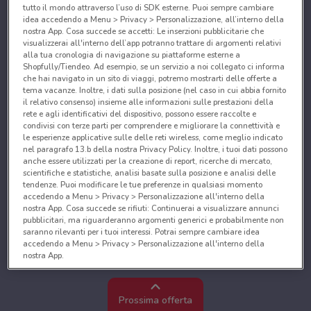
tutto il mondo attraverso l’uso di SDK esterne. Puoi sempre cambiare
idea accedendo a Menu > Privacy > Personalizzazione, all’interno della
nostra App. Cosa succede se accetti: Le inserzioni pubblicitarie che
visualizzerai all'interno dell’app potranno trattare di argomenti relativi
alla tua cronologia di navigazione su piattaforme esterne a
Shopfully/Tiendeo. Ad esempio, se un servizio a noi collegato ci informa
che hai navigato in un sito di viaggi, potremo mostrarti delle offerte a
tema vacanze. Inoltre, i dati sulla posizione (nel caso in cui abbia fornito
il relativo consenso) insieme alle informazioni sulle prestazioni della
rete e agli identificativi del dispositivo, possono essere raccolte e
condivisi con terze parti per comprendere e migliorare la connettività e
le esperienze applicative sulle delle reti wireless, come meglio indicato
nel paragrafo 13.b della nostra Privacy Policy. Inoltre, i tuoi dati possono
anche essere utilizzati per la creazione di report, ricerche di mercato,
scientifiche e statistiche, analisi basate sulla posizione e analisi delle
tendenze. Puoi modificare le tue preferenze in qualsiasi momento
accedendo a Menu > Privacy > Personalizzazione all'interno della
nostra App. Cosa succede se rifiuti: Continuerai a visualizzare annunci
pubblicitari, ma riguarderanno argomenti generici e probabilmente non
saranno rilevanti per i tuoi interessi. Potrai sempre cambiare idea
accedendo a Menu > Privacy > Personalizzazione all'interno della
nostra App.
Noi e i nostri partner trattiamo i dati per fornire:
Utilizzare dati di geolocalizzazione precisi. Scansione attiva delle
Prossima offerta
caratteristiche del dispositivo ai fini dell’identificazione. Archiviare