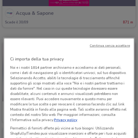
Acqua & Sapone
Scade il 30/09
871 m
Continua senza accettare
Ci importa della tua privacy
Noi e i nostri
1014
partner archiviamo e accediamo ai dati personali,
come i dati di navigazione gli o identificatori univoci, sul tuo dispositivo.
Selezionando Accetto, abiliti le tecnologie di tracciamento affinché
supportino gli scopi mostrati alla voce "Noi e i nostri partner trattiamo i
dati da fornire". Nel caso in cui queste tecnologie dovessero essere
disabilitate, alcuni contenuti e annunci visualizzati potrebbero non
-4 GIORNI
essere rilevanti. Puoi accedere nuovamente a questo menu per
modificare le tue scelte o per revocare il consenso facendo clic sul link
Acqua & Sapone
Acqua & Sapone
Mostra finalità in fondo alla pagina web. Tali scelte avranno effetto nel
contesto del nostro Sito web. Per maggiori informazioni, consulta
Scade mercoledì
871 m
Scade il 16/08
871 m
l'Informativa sulla privacy.
Privacy policy
Permettici di fornirti offerte più vicine ai tuoi bisogni: Utilizzando
Shopfully/Tiendeo puoi visualizzare inserzioni e offerte per i tuoi acquisti