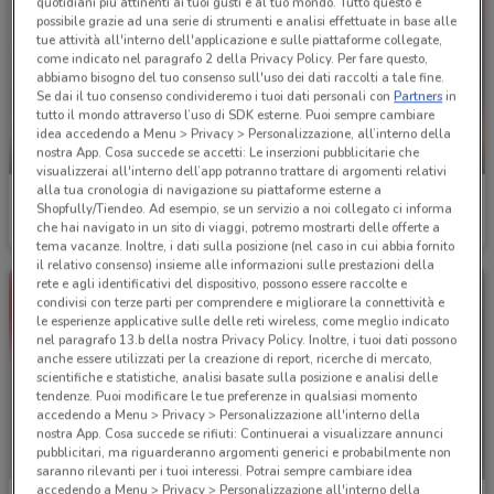
quotidiani più attinenti ai tuoi gusti e al tuo mondo. Tutto questo è
possibile grazie ad una serie di strumenti e analisi effettuate in base alle
tue attività all'interno dell'applicazione e sulle piattaforme collegate,
come indicato nel paragrafo 2 della Privacy Policy. Per fare questo,
abbiamo bisogno del tuo consenso sull'uso dei dati raccolti a tale fine.
Se dai il tuo consenso condivideremo i tuoi dati personali con
Partners
in
tutto il mondo attraverso l’uso di SDK esterne. Puoi sempre cambiare
idea accedendo a Menu > Privacy > Personalizzazione, all’interno della
nostra App. Cosa succede se accetti: Le inserzioni pubblicitarie che
SCADE OGGI
-4 GIORNI
visualizzerai all'interno dell’app potranno trattare di argomenti relativi
alla tua cronologia di navigazione su piattaforme esterne a
Acqua & Sapone
Acqua & Sapone
Shopfully/Tiendeo. Ad esempio, se un servizio a noi collegato ci informa
che hai navigato in un sito di viaggi, potremo mostrarti delle offerte a
Scade oggi
871 m
Scade mercoledì
871 m
tema vacanze. Inoltre, i dati sulla posizione (nel caso in cui abbia fornito
il relativo consenso) insieme alle informazioni sulle prestazioni della
rete e agli identificativi del dispositivo, possono essere raccolte e
condivisi con terze parti per comprendere e migliorare la connettività e
le esperienze applicative sulle delle reti wireless, come meglio indicato
nel paragrafo 13.b della nostra Privacy Policy. Inoltre, i tuoi dati possono
anche essere utilizzati per la creazione di report, ricerche di mercato,
scientifiche e statistiche, analisi basate sulla posizione e analisi delle
tendenze. Puoi modificare le tue preferenze in qualsiasi momento
accedendo a Menu > Privacy > Personalizzazione all'interno della
nostra App. Cosa succede se rifiuti: Continuerai a visualizzare annunci
pubblicitari, ma riguarderanno argomenti generici e probabilmente non
saranno rilevanti per i tuoi interessi. Potrai sempre cambiare idea
accedendo a Menu > Privacy > Personalizzazione all'interno della