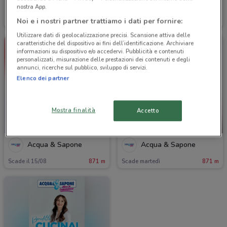
Acqua & Sapone
Acqua & Sapone
nostra App.
Noi e i nostri partner trattiamo i dati per fornire:
Scade il 15/08
871 m
Scade il 02/09
871 m
Utilizzare dati di geolocalizzazione precisi. Scansione attiva delle
caratteristiche del dispositivo ai fini dell’identificazione. Archiviare
informazioni su dispositivo e/o accedervi. Pubblicità e contenuti
personalizzati, misurazione delle prestazioni dei contenuti e degli
annunci, ricerche sul pubblico, sviluppo di servizi.
Elenco dei partner
Mostra finalità
Accetto
-3 GIORNI
Acqua & Sapone
Acqua & Sapone
Scade il 15/08
871 m
Scade martedì
871 m