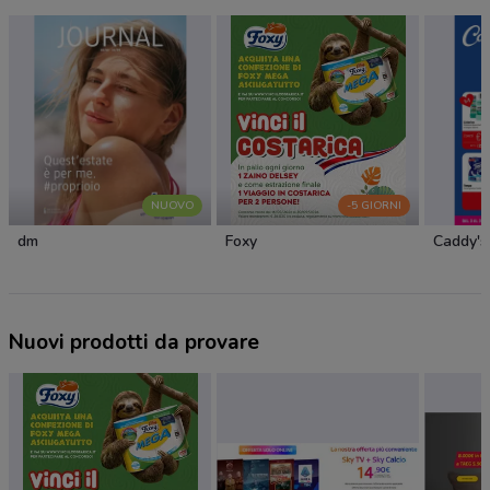
NUOVO
-5 GIORNI
dm
Foxy
Caddy's
Nuovi prodotti da provare