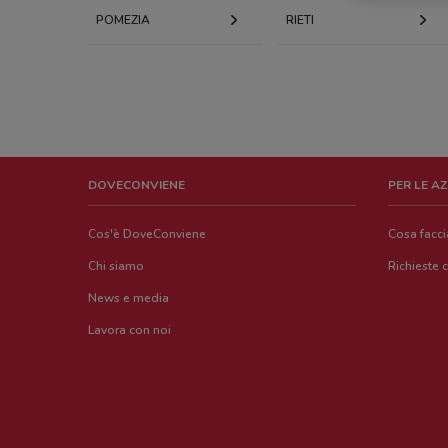
POMEZIA
RIETI
DOVECONVIENE
PER LE A
Cos'è DoveConviene
Cosa facc
Chi siamo
Richieste 
News e media
Lavora con noi