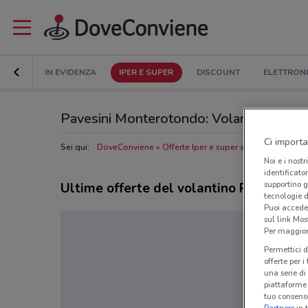
IN EVIDENZA
IPER E SUPER
DISCOUNT
ELETTRON
Pavesini Monterotondo: Volantino, Orari d
Ci importa
Sei qui:
DoveConviene
Offerte Iper e super a Monterotondo
Noi e i nostr
identificato
supportino g
Ultime offerte del volantino Pavesini
tecnologie d
Puoi accede
sul link Mos
Per maggiori
Permettici d
offerte per 
una serie di
piattaforme 
tuo consenso
Partners
in 