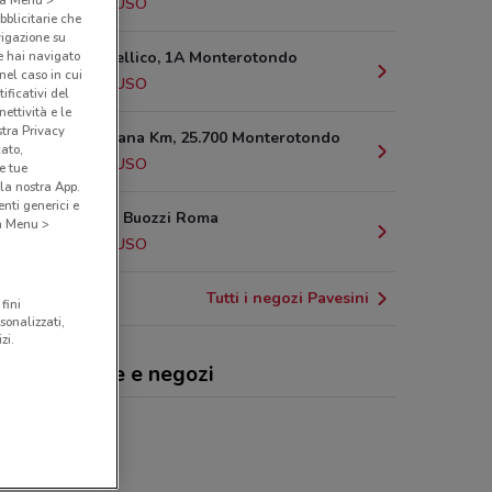
418 m
CHIUSO
bblicitarie che
vigazione su
e hai navigato
Via Silvio Pellico, 1A Monterotondo
(nel caso in cui
615 m
CHIUSO
ificativi del
ettività e le
stra Privacy
Via Nomentana Km, 25.700 Monterotondo
cato,
698 m
CHIUSO
e tue
la nostra App.
nti generici e
Viale Bruno Buozzi Roma
 a Menu >
715 m
CHIUSO
Tutti i negozi Pavesini
fini
sonalizzati,
zi.
esini, offerte e negozi