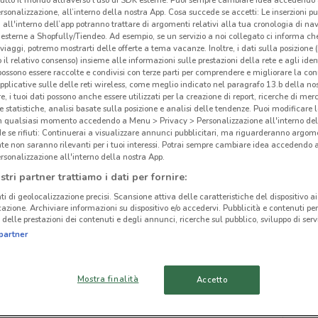
rsonalizzazione, all’interno della nostra App. Cosa succede se accetti: Le inserzioni pu
i all'interno dell’app potranno trattare di argomenti relativi alla tua cronologia di na
esterne a Shopfully/Tiendeo. Ad esempio, se un servizio a noi collegato ci informa ch
i viaggi, potremo mostrarti delle offerte a tema vacanze. Inoltre, i dati sulla posizione 
o il relativo consenso) insieme alle informazioni sulle prestazioni della rete e agli ident
 possono essere raccolte e condivisi con terze parti per comprendere e migliorare la conn
ato volantini nella tua zona. Riprova più tardi.
pplicative sulle delle reti wireless, come meglio indicato nel paragrafo 13.b della no
re, i tuoi dati possono anche essere utilizzati per la creazione di report, ricerche di mer
 e statistiche, analisi basate sulla posizione e analisi delle tendenze. Puoi modificare l
in qualsiasi momento accedendo a Menu > Privacy > Personalizzazione all'interno del
 se rifiuti: Continuerai a visualizzare annunci pubblicitari, ma riguarderanno argome
te non saranno rilevanti per i tuoi interessi. Potrai sempre cambiare idea accedendo
rsonalizzazione all'interno della nostra App.
cinanze
stri partner trattiamo i dati per fornire:
ti di geolocalizzazione precisi. Scansione attiva delle caratteristiche del dispositivo ai 
icazione. Archiviare informazioni su dispositivo e/o accedervi. Pubblicità e contenuti per
TIVOLI
ROMA
delle prestazioni dei contenuti e degli annunci, ricerche sul pubblico, sviluppo di servi
partner
Pav
FIUMICINO
ALBANO LAZIALE
Mostra finalità
Accetto
VALMONTONE
VELLETRI