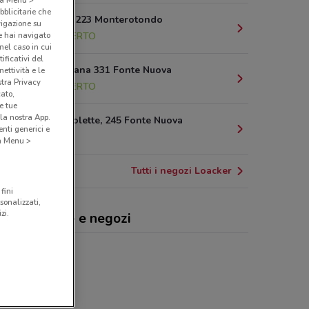
bblicitarie che
Via Salaria, 223 Monterotondo
vigazione su
e hai navigato
2.9 km
APERTO
(nel caso in cui
ificativi del
Via Nomentana 331 Fonte Nuova
ettività e le
stra Privacy
5.7 km
APERTO
cato,
e tue
la nostra App.
Via delle Molette, 245 Fonte Nuova
nti generici e
6.7 km
 a Menu >
Tutti i negozi Loacker
fini
sonalizzati,
zi.
cker, offerte e negozi