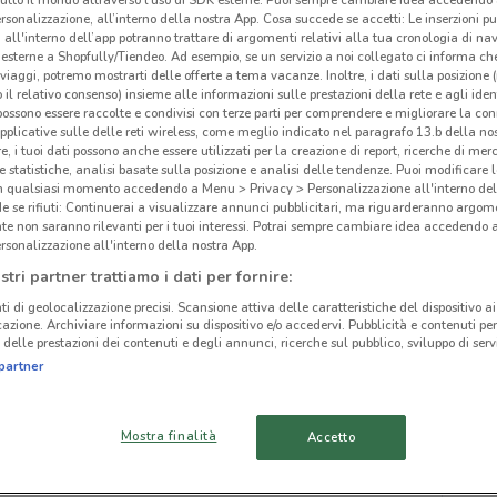
rsonalizzazione, all’interno della nostra App. Cosa succede se accetti: Le inserzioni pu
i all'interno dell’app potranno trattare di argomenti relativi alla tua cronologia di na
esterne a Shopfully/Tiendeo. Ad esempio, se un servizio a noi collegato ci informa ch
i viaggi, potremo mostrarti delle offerte a tema vacanze. Inoltre, i dati sulla posizione 
o il relativo consenso) insieme alle informazioni sulle prestazioni della rete e agli ident
 possono essere raccolte e condivisi con terze parti per comprendere e migliorare la conn
ato volantini nella tua zona. Riprova più tardi.
pplicative sulle delle reti wireless, come meglio indicato nel paragrafo 13.b della no
re, i tuoi dati possono anche essere utilizzati per la creazione di report, ricerche di mer
 e statistiche, analisi basate sulla posizione e analisi delle tendenze. Puoi modificare l
in qualsiasi momento accedendo a Menu > Privacy > Personalizzazione all'interno del
 se rifiuti: Continuerai a visualizzare annunci pubblicitari, ma riguarderanno argome
te non saranno rilevanti per i tuoi interessi. Potrai sempre cambiare idea accedendo
rsonalizzazione all'interno della nostra App.
cinanze
stri partner trattiamo i dati per fornire:
ti di geolocalizzazione precisi. Scansione attiva delle caratteristiche del dispositivo ai 
icazione. Archiviare informazioni su dispositivo e/o accedervi. Pubblicità e contenuti per
TIVOLI
ROMA
delle prestazioni dei contenuti e degli annunci, ricerche sul pubblico, sviluppo di servi
Loa
partner
FIUMICINO
ALBANO LAZIALE
Mostra finalità
Accetto
VALMONTONE
VELLETRI