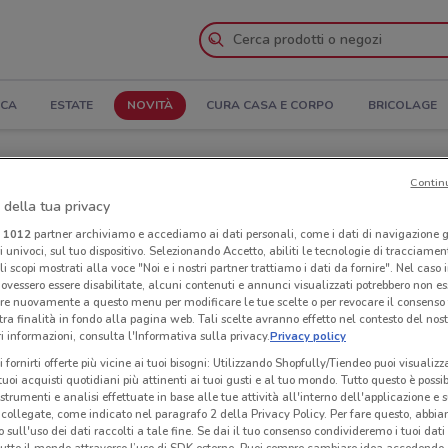
ICA
ESTATE
NOVITÀ
CURA CASA E CORPO
BRICOLAGE
i apertura e Indirizzi
Contin
 della tua privacy
ozi Loacker a Monterotondo
i
1012
partner archiviamo e accediamo ai dati personali, come i dati di navigazione g
ri univoci, sul tuo dispositivo. Selezionando Accetto, abiliti le tecnologie di tracciame
li scopi mostrati alla voce "Noi e i nostri partner trattiamo i dati da fornire". Nel caso 
Neg
ovessero essere disabilitate, alcuni contenuti e annunci visualizzati potrebbero non ess
re nuovamente a questo menu per modificare le tue scelte o per revocare il consenso
tra finalità in fondo alla pagina web. Tali scelte avranno effetto nel contesto del nost
 informazioni, consulta l'Informativa sulla privacy.
Privacy policy
i fornirti offerte più vicine ai tuoi bisogni: Utilizzando Shopfully/Tiendeo puoi visualizz
i tuoi acquisti quotidiani più attinenti ai tuoi gusti e al tuo mondo. Tutto questo è possi
 strumenti e analisi effettuate in base alle tue attività all'interno dell'applicazione e 
collegate, come indicato nel paragrafo 2 della Privacy Policy. Per fare questo, abbi
 sull'uso dei dati raccolti a tale fine. Se dai il tuo consenso condivideremo i tuoi dati
tutto il mondo attraverso l’uso di SDK esterne. Puoi sempre cambiare idea accedend