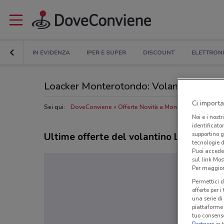
IN EVIDENZA
IPER E SUPER
DISCOUNT
ELETTRON
Loacker Monterotondo: Volantino, Orari d
Ci importa
Sei qui:
DoveConviene
Offerte Novità a Monterotondo
Neg
Noi e i nostr
identificato
supportino g
Ultime offerte del volantino Loacker
tecnologie d
Puoi accede
sul link Mos
Per maggiori
Permettici d
offerte per 
una serie di
piattaforme 
tuo consenso
Partners
in 