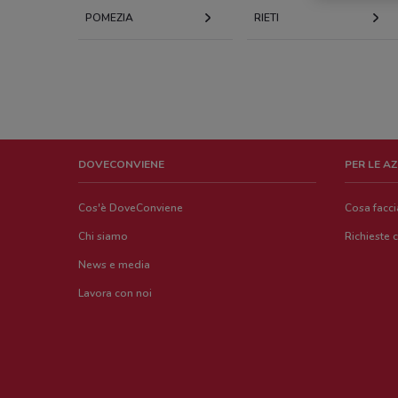
POMEZIA
RIETI
DOVECONVIENE
PER LE A
Cos'è DoveConviene
Cosa facc
Chi siamo
Richieste 
News e media
Lavora con noi