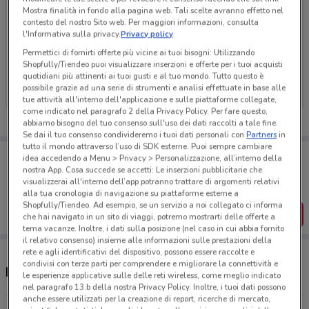
Mostra finalità in fondo alla pagina web. Tali scelte avranno effetto nel
contesto del nostro Sito web. Per maggiori informazioni, consulta
l'Informativa sulla privacy.
Privacy policy
Permettici di fornirti offerte più vicine ai tuoi bisogni: Utilizzando
Ci dispiace, al momento non abbiamo pubblicato
Shopfully/Tiendeo puoi visualizzare inserzioni e offerte per i tuoi acquisti
volantini nella tua zona. Riprova più tardi.
quotidiani più attinenti ai tuoi gusti e al tuo mondo. Tutto questo è
possibile grazie ad una serie di strumenti e analisi effettuate in base alle
tue attività all'interno dell'applicazione e sulle piattaforme collegate,
come indicato nel paragrafo 2 della Privacy Policy. Per fare questo,
abbiamo bisogno del tuo consenso sull'uso dei dati raccolti a tale fine.
Se dai il tuo consenso condivideremo i tuoi dati personali con
Partners
in
tutto il mondo attraverso l’uso di SDK esterne. Puoi sempre cambiare
Porta DoveConviene sempre con te!
idea accedendo a Menu > Privacy > Personalizzazione, all’interno della
Puoi trovare le migliori offerte dei negozi vicino a te,
nostra App. Cosa succede se accetti: Le inserzioni pubblicitarie che
salvarle e creare la tua lista del risparmio, comodamente
visualizzerai all'interno dell’app potranno trattare di argomenti relativi
dal tuo cellulare.
alla tua cronologia di navigazione su piattaforme esterne a
Shopfully/Tiendeo. Ad esempio, se un servizio a noi collegato ci informa
SCARICA L’APP
che hai navigato in un sito di viaggi, potremo mostrarti delle offerte a
tema vacanze. Inoltre, i dati sulla posizione (nel caso in cui abbia fornito
il relativo consenso) insieme alle informazioni sulle prestazioni della
rete e agli identificativi del dispositivo, possono essere raccolte e
condivisi con terze parti per comprendere e migliorare la connettività e
Negozi Bahlsen a Monterotondo
le esperienze applicative sulle delle reti wireless, come meglio indicato
nel paragrafo 13.b della nostra Privacy Policy. Inoltre, i tuoi dati possono
anche essere utilizzati per la creazione di report, ricerche di mercato,