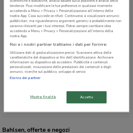
Via Salaria SNC Fara In Sabina
scientifiche e statistiche, analisi basate sulla posizione e analisi delle
tendenze. Puoi modificare le tue preferenze in qualsiasi momento
11.5 km
CHIUSO
accedendo a Menu > Privacy > Personalizzazione all'interno della
nostra App. Cosa succede se rifiuti: Continuerai a visualizzare annunci
pubblicitari, ma riguarderanno argomenti generici e probabilmente non
via della Bufalotta, 548 Roma
saranno rilevanti per i tuoi interessi. Potrai sempre cambiare idea
11.8 km
CHIUSO
accedendo a Menu > Privacy > Personalizzazione all'interno della
nostra App.
Via Dei Pioppi 7 Guidonia
Noi e i nostri partner trattiamo i dati per fornire:
12.6 km
CHIUSO
Utilizzare dati di geolocalizzazione precisi. Scansione attiva delle
caratteristiche del dispositivo ai fini dell’identificazione. Archiviare
informazioni su dispositivo e/o accedervi. Pubblicità e contenuti
VIA DELLA BUFALOTTA, 234 Roma
personalizzati, misurazione delle prestazioni dei contenuti e degli
annunci, ricerche sul pubblico, sviluppo di servizi.
12.7 km
CHIUSO
Elenco dei partner
Via Collatina, 858 Guidonia Montecelio
15.8 km
CHIUSO
Mostra finalità
Accetto
Tutti i negozi Bahlsen
Bahlsen, offerte e negozi