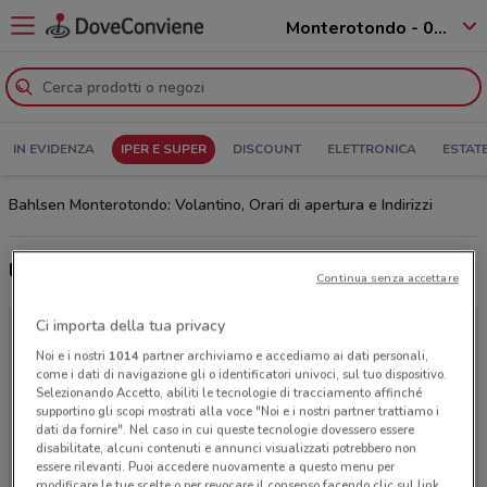
Monterotondo - 00015
IN EVIDENZA
IPER E SUPER
DISCOUNT
ELETTRONICA
ESTAT
Bahlsen Monterotondo: Volantino, Orari di apertura e Indirizzi
Ultime offerte del volantino Bahlsen
Continua senza accettare
Ci importa della tua privacy
Noi e i nostri
1014
partner archiviamo e accediamo ai dati personali,
come i dati di navigazione gli o identificatori univoci, sul tuo dispositivo.
Selezionando Accetto, abiliti le tecnologie di tracciamento affinché
supportino gli scopi mostrati alla voce "Noi e i nostri partner trattiamo i
dati da fornire". Nel caso in cui queste tecnologie dovessero essere
disabilitate, alcuni contenuti e annunci visualizzati potrebbero non
essere rilevanti. Puoi accedere nuovamente a questo menu per
modificare le tue scelte o per revocare il consenso facendo clic sul link