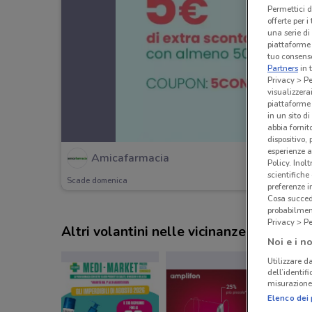
Permettici d
offerte per 
una serie di
piattaforme 
tuo consenso
Partners
in 
Privacy > Pe
visualizzera
piattaforme 
in un sito d
abbia fornit
dispositivo,
esperienze a
Amicafarmacia
Policy. Inolt
scientifiche
Scade domenica
preferenze 
Cosa succede
probabilmen
Privacy > Pe
Altri volantini nelle vicinanze
Noi e i no
Utilizzare da
dell’identif
misurazione 
Elenco dei 