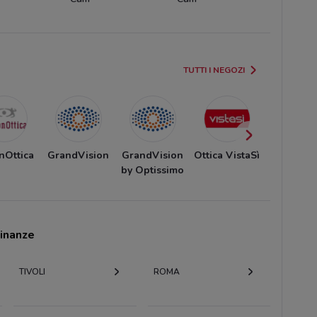
TUTTI I NEGOZI
nOttica
GrandVision
GrandVision
Ottica VistaSì
É Qui
by Optissimo
Parafarma
cinanze
TIVOLI
ROMA