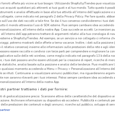
i fornirti offerte più vicine ai tuoi bisogni: Utilizzando Shopfully/Tiendeo puoi visualizz
i tuoi acquisti quotidiani più attinenti ai tuoi gusti e al tuo mondo. Tutto questo è possi
 strumenti e analisi effettuate in base alle tue attività all'interno dell'applicazione e 
collegate, come indicato nel paragrafo 2 della Privacy Policy. Per fare questo, abbi
 sull'uso dei dati raccolti a tale fine. Se dai il tuo consenso condivideremo i tuoi dati
tutto il mondo attraverso l’uso di SDK esterne. Puoi sempre cambiare idea accedend
rsonalizzazione, all’interno della nostra App. Cosa succede se accetti: Le inserzioni pu
i all'interno dell’app potranno trattare di argomenti relativi alla tua cronologia di na
esterne a Shopfully/Tiendeo. Ad esempio, se un servizio a noi collegato ci informa ch
i viaggi, potremo mostrarti delle offerte a tema vacanze. Inoltre, i dati sulla posizione 
o il relativo consenso) insieme alle informazioni sulle prestazioni della rete e agli ident
 possono essere raccolte e condivisi con terze parti per comprendere e migliorare la conn
pplicative sulle delle reti wireless, come meglio indicato nel paragrafo 13.b della no
re, i tuoi dati possono anche essere utilizzati per la creazione di report, ricerche di mer
Ami
 e statistiche, analisi basate sulla posizione e analisi delle tendenze. Puoi modificare l
in qualsiasi momento accedendo a Menu > Privacy > Personalizzazione all'interno del
 se rifiuti: Continuerai a visualizzare annunci pubblicitari, ma riguarderanno argome
te non saranno rilevanti per i tuoi interessi. Potrai sempre cambiare idea accedendo
rsonalizzazione all'interno della nostra App.
stri partner trattiamo i dati per fornire:
ti di geolocalizzazione precisi. Scansione attiva delle caratteristiche del dispositivo ai 
icazione. Archiviare informazioni su dispositivo e/o accedervi. Pubblicità e contenuti per
delle prestazioni dei contenuti e degli annunci, ricerche sul pubblico, sviluppo di servi
partner