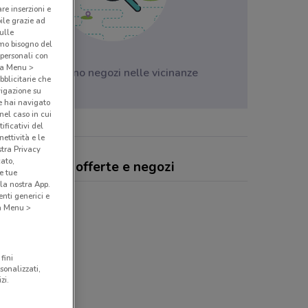
are inserzioni e
bile grazie ad
sulle
amo bisogno del
 personali con
o a Menu >
Non ci sono negozi nelle vicinanze
bblicitarie che
vigazione su
e hai navigato
(nel caso in cui
ificativi del
ettività e le
stra Privacy
cato,
cafarmacia, offerte e negozi
e tue
la nostra App.
nti generici e
 a Menu >
fini
sonalizzati,
zi.