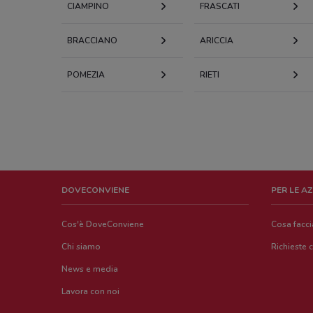
CIAMPINO
FRASCATI
BRACCIANO
ARICCIA
POMEZIA
RIETI
DOVECONVIENE
PER LE A
Cos'è DoveConviene
Cosa facc
Chi siamo
Richieste 
News e media
Lavora con noi