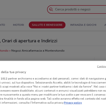
NTO
MOTORI
SALUTE E BENESSERE
INFANZIA E GIOCHI
A
rari di apertura e Indirizzi
otondo
Negozi Amicafarmacia a Monterotondo
acia
Neg
Contin
 della tua privacy
i
1012
partner archiviamo e accediamo ai dati personali, come i dati di navigazione g
ri univoci, sul tuo dispositivo. Selezionando Accetto, abiliti le tecnologie di tracciame
li scopi mostrati alla voce "Noi e i nostri partner trattiamo i dati da fornire". Nel caso 
ovessero essere disabilitate, alcuni contenuti e annunci visualizzati potrebbero non ess
re nuovamente a questo menu per modificare le tue scelte o per revocare il consenso
tra finalità in fondo alla pagina web. Tali scelte avranno effetto nel contesto del nost
 informazioni, consulta l'Informativa sulla privacy.
Privacy policy