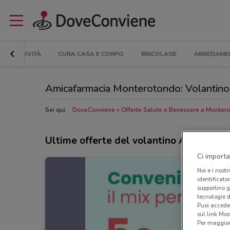
NOVITÀ
CURA CASA E CORPO
BRICOLAGE
ARREDAME
Amicafarmacia Monterotondo: Volantino, O
Sei qui:
DoveConviene
Offerte Salute e Benessere a Monter
Ultime offerte del volantino Amicafarm
Ci importa
Noi e i nostr
identificato
supportino g
tecnologie d
Puoi accede
sul link Mos
Per maggiori