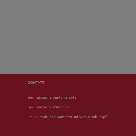
CONTATTI
Segnalazione punto vendita
Segnalazione Volantino
Hai un malfunzionamento sul web o sull'app?