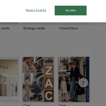
Mostra finalità
Accetto
 verde
Bottega verde
VisionOttica
VisionO
Cam
Cam
Dacia