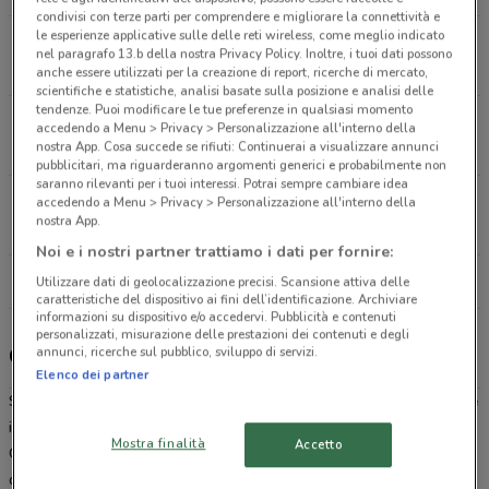
condivisi con terze parti per comprendere e migliorare la connettività e
le esperienze applicative sulle delle reti wireless, come meglio indicato
Via dei Serpenti 155 Roma
nel paragrafo 13.b della nostra Privacy Policy. Inoltre, i tuoi dati possono
20.3 km
APERTO
anche essere utilizzati per la creazione di report, ricerche di mercato,
scientifiche e statistiche, analisi basate sulla posizione e analisi delle
tendenze. Puoi modificare le tue preferenze in qualsiasi momento
Via Pietro Maffi 80/C Roma
accedendo a Menu > Privacy > Personalizzazione all'interno della
nostra App. Cosa succede se rifiuti: Continuerai a visualizzare annunci
21.7 km
pubblicitari, ma riguarderanno argomenti generici e probabilmente non
saranno rilevanti per i tuoi interessi. Potrai sempre cambiare idea
Piazza Testaccio 32 Roma
accedendo a Menu > Privacy > Personalizzazione all'interno della
nostra App.
22.3 km
APERTO
Noi e i nostri partner trattiamo i dati per fornire:
Tutti i negozi Caddy's
Utilizzare dati di geolocalizzazione precisi. Scansione attiva delle
caratteristiche del dispositivo ai fini dell’identificazione. Archiviare
informazioni su dispositivo e/o accedervi. Pubblicità e contenuti
personalizzati, misurazione delle prestazioni dei contenuti e degli
annunci, ricerche sul pubblico, sviluppo di servizi.
Caddy's, offerte e negozi
Elenco dei partner
Se stai cercando un’idea per un regalo o
dove conviene comprare
il tuo nuovo profumo Caddy’s è la risposta alla tua domanda.
Mostra finalità
Accetto
Catena di negozi specializzata nella vendita di prodotti per l’igiene
della persona e la cura della casa, da Caddy’s troverai sempre i