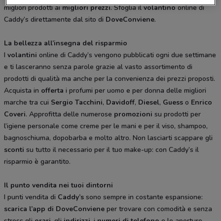
migliori prodotti ai
migliori prezzi
. Sfoglia il
volantino
online di
Caddy’s direttamente dal sito di
DoveConviene
.
La bellezza all’insegna del risparmio
I
volantini
online di Caddy’s vengono pubblicati ogni due settimane
e ti lasceranno senza parole grazie al vasto assortimento di
prodotti di qualità ma anche per la convenienza dei prezzi proposti.
Acquista in
offerta
i profumi per uomo e per donna delle migliori
marche tra cui
Sergio
Tacchini
,
Davidoff
,
Diesel
,
Guess
o
Enrico
Coveri
. Approfitta delle numerose
promozioni
su prodotti per
l’igiene personale come creme per le mani e per il viso, shampoo,
bagnoschiuma, dopobarba e molto altro. Non lasciarti scappare gli
sconti
su tutto il necessario per il tuo make-up: con Caddy’s il
risparmio è garantito.
Il punto vendita nei tuoi dintorni
I punti vendita di
Caddy’s
sono sempre in costante espansione:
scarica l’app di DoveConviene
per trovare con comodità e senza
stress gli
orari
, gli
indirizzi
, i
numeri di telefono
e le aperture