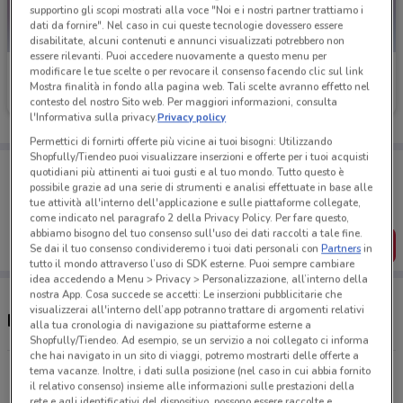
supportino gli scopi mostrati alla voce "Noi e i nostri partner trattiamo i
dati da fornire". Nel caso in cui queste tecnologie dovessero essere
disabilitate, alcuni contenuti e annunci visualizzati potrebbero non
essere rilevanti. Puoi accedere nuovamente a questo menu per
Caddy's
Caddy's
modificare le tue scelte o per revocare il consenso facendo clic sul link
Mostra finalità in fondo alla pagina web. Tali scelte avranno effetto nel
contesto del nostro Sito web. Per maggiori informazioni, consulta
Scade il 18/08
19.3 km
Scade il 31/08
20.3 km
l'Informativa sulla privacy.
Privacy policy
Permettici di fornirti offerte più vicine ai tuoi bisogni: Utilizzando
Shopfully/Tiendeo puoi visualizzare inserzioni e offerte per i tuoi acquisti
Porta DoveConviene sempre con te!
quotidiani più attinenti ai tuoi gusti e al tuo mondo. Tutto questo è
Puoi trovare le migliori offerte dei negozi vicino a te,
possibile grazie ad una serie di strumenti e analisi effettuate in base alle
salvarle e creare la tua lista del risparmio, comodamente
tue attività all'interno dell'applicazione e sulle piattaforme collegate,
dal tuo cellulare.
come indicato nel paragrafo 2 della Privacy Policy. Per fare questo,
abbiamo bisogno del tuo consenso sull'uso dei dati raccolti a tale fine.
SCARICA L’APP
Se dai il tuo consenso condivideremo i tuoi dati personali con
Partners
in
tutto il mondo attraverso l’uso di SDK esterne. Puoi sempre cambiare
idea accedendo a Menu > Privacy > Personalizzazione, all’interno della
nostra App. Cosa succede se accetti: Le inserzioni pubblicitarie che
visualizzerai all'interno dell’app potranno trattare di argomenti relativi
Negozi Caddy's a Monterotondo
alla tua cronologia di navigazione su piattaforme esterne a
Shopfully/Tiendeo. Ad esempio, se un servizio a noi collegato ci informa
che hai navigato in un sito di viaggi, potremo mostrarti delle offerte a
tema vacanze. Inoltre, i dati sulla posizione (nel caso in cui abbia fornito
Via dei Castani, 135-137 Roma
il relativo consenso) insieme alle informazioni sulle prestazioni della
19.2 km
APERTO
rete e agli identificativi del dispositivo, possono essere raccolte e