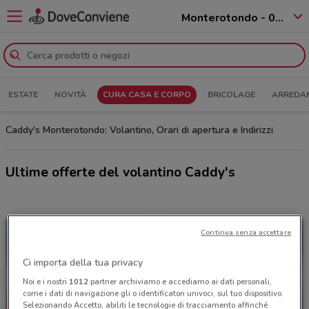
Monterotondo - 00015
ESTATE
NOVITÀ
CURA CASA E CORPO
BRICOLAGE
ARREDA
Caddy's Monterotondo: Volantino, Orari di apertura e Indirizzi
Ultime offerte del volantino Caddy's
Continua senza accettare
Ci importa della tua privacy
Noi e i nostri
1012
partner archiviamo e accediamo ai dati personali,
come i dati di navigazione gli o identificatori univoci, sul tuo dispositivo.
Selezionando Accetto, abiliti le tecnologie di tracciamento affinché