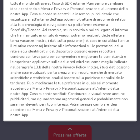
tutto il mondo attraverso l’uso di SDK esterne. Puoi sempre cambiare
idea accedendo a Menu > Privacy > Personalizzazione, all’interno della
nostra App. Cosa succede se accetti: Le inserzioni pubblicitarie che
visualizzerai all'interno dell’app potranno trattare di argomenti relativi
alla tua cronologia di navigazione su piattaforme esterne a
Shopfully/Tiendeo. Ad esempio, se un servizio a noi collegato ci informa
che hai navigato in un sito di viaggi, potremo mostrarti delle offerte a
tema vacanze. Inoltre, i dati sulla posizione (nel caso in cui abbia fornito
il relativo consenso) insieme alle informazioni sulle prestazioni della
rete e agli identificativi del dispositivo, possono essere raccolte e
condivisi con terze parti per comprendere e migliorare la connettività e
le esperienze applicative sulle delle reti wireless, come meglio indicato
nel paragrafo 13.b della nostra Privacy Policy. Inoltre, i tuoi dati possono
anche essere utilizzati per la creazione di report, ricerche di mercato,
scientifiche e statistiche, analisi basate sulla posizione e analisi delle
tendenze. Puoi modificare le tue preferenze in qualsiasi momento
accedendo a Menu > Privacy > Personalizzazione all'interno della
nostra App. Cosa succede se rifiuti: Continuerai a visualizzare annunci
pubblicitari, ma riguarderanno argomenti generici e probabilmente non
saranno rilevanti per i tuoi interessi. Potrai sempre cambiare idea
accedendo a Menu > Privacy > Personalizzazione all'interno della
nostra App.
Noi e i nostri partner trattiamo i dati per fornire:
Utilizzare dati di geolocalizzazione precisi. Scansione attiva delle
Prossima offerta
caratteristiche del dispositivo ai fini dell’identificazione. Archiviare