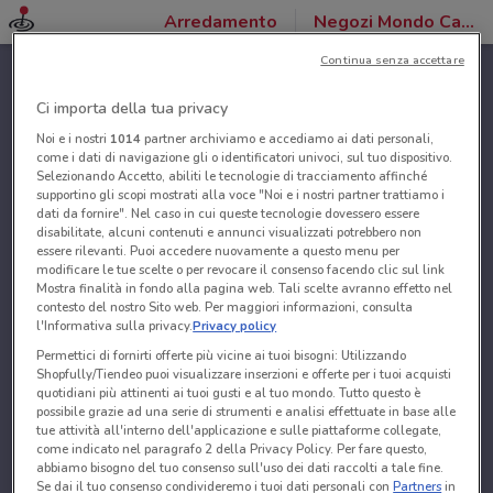
Arredamento
Negozi Mondo Camerette
Continua senza accettare
Ci importa della tua privacy
Noi e i nostri
1014
partner archiviamo e accediamo ai dati personali,
come i dati di navigazione gli o identificatori univoci, sul tuo dispositivo.
Selezionando Accetto, abiliti le tecnologie di tracciamento affinché
supportino gli scopi mostrati alla voce "Noi e i nostri partner trattiamo i
dati da fornire". Nel caso in cui queste tecnologie dovessero essere
disabilitate, alcuni contenuti e annunci visualizzati potrebbero non
essere rilevanti. Puoi accedere nuovamente a questo menu per
modificare le tue scelte o per revocare il consenso facendo clic sul link
Mostra finalità in fondo alla pagina web. Tali scelte avranno effetto nel
contesto del nostro Sito web. Per maggiori informazioni, consulta
l'Informativa sulla privacy.
Privacy policy
Permettici di fornirti offerte più vicine ai tuoi bisogni: Utilizzando
Shopfully/Tiendeo puoi visualizzare inserzioni e offerte per i tuoi acquisti
quotidiani più attinenti ai tuoi gusti e al tuo mondo. Tutto questo è
possibile grazie ad una serie di strumenti e analisi effettuate in base alle
tue attività all'interno dell'applicazione e sulle piattaforme collegate,
come indicato nel paragrafo 2 della Privacy Policy. Per fare questo,
abbiamo bisogno del tuo consenso sull'uso dei dati raccolti a tale fine.
Se dai il tuo consenso condivideremo i tuoi dati personali con
Partners
in