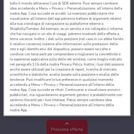
tutto il mondo attraverso l’uso di SDK esterne. Puoi sempre cambiare
idea accedendo a Menu > Privacy > Personalizzazione, all’interno della
nostra App. Cosa succede se accetti: Le inserzioni pubblicitarie che
visualizzerai all'interno dell’app potranno trattare di argomenti relativi
alla tua cronologia di navigazione su piattaforme esterne a
Shopfully/Tiendeo. Ad esempio, se un servizio a noi collegato ci informa
che hai navigato in un sito di viaggi, potremo mostrarti delle offerte a
tema vacanze. Inoltre, i dati sulla posizione (nel caso in cui abbia fornito
il relativo consenso) insieme alle informazioni sulle prestazioni della
rete e agli identificativi del dispositivo, possono essere raccolte e
condivisi con terze parti per comprendere e migliorare la connettività e
le esperienze applicative sulle delle reti wireless, come meglio indicato
nel paragrafo 13.b della nostra Privacy Policy. Inoltre, i tuoi dati possono
anche essere utilizzati per la creazione di report, ricerche di mercato,
scientifiche e statistiche, analisi basate sulla posizione e analisi delle
tendenze. Puoi modificare le tue preferenze in qualsiasi momento
accedendo a Menu > Privacy > Personalizzazione all'interno della
nostra App. Cosa succede se rifiuti: Continuerai a visualizzare annunci
pubblicitari, ma riguarderanno argomenti generici e probabilmente non
saranno rilevanti per i tuoi interessi. Potrai sempre cambiare idea
accedendo a Menu > Privacy > Personalizzazione all'interno della
nostra App.
Noi e i nostri partner trattiamo i dati per fornire:
Utilizzare dati di geolocalizzazione precisi. Scansione attiva delle
Prossima offerta
caratteristiche del dispositivo ai fini dell’identificazione. Archiviare