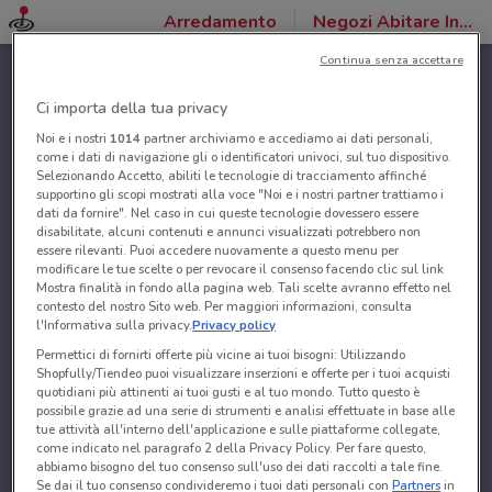
Arredamento
Negozi Abitare Interior
Continua senza accettare
Ci importa della tua privacy
Noi e i nostri
1014
partner archiviamo e accediamo ai dati personali,
come i dati di navigazione gli o identificatori univoci, sul tuo dispositivo.
Selezionando Accetto, abiliti le tecnologie di tracciamento affinché
supportino gli scopi mostrati alla voce "Noi e i nostri partner trattiamo i
dati da fornire". Nel caso in cui queste tecnologie dovessero essere
disabilitate, alcuni contenuti e annunci visualizzati potrebbero non
essere rilevanti. Puoi accedere nuovamente a questo menu per
modificare le tue scelte o per revocare il consenso facendo clic sul link
Mostra finalità in fondo alla pagina web. Tali scelte avranno effetto nel
contesto del nostro Sito web. Per maggiori informazioni, consulta
l'Informativa sulla privacy.
Privacy policy
Permettici di fornirti offerte più vicine ai tuoi bisogni: Utilizzando
Shopfully/Tiendeo puoi visualizzare inserzioni e offerte per i tuoi acquisti
quotidiani più attinenti ai tuoi gusti e al tuo mondo. Tutto questo è
possibile grazie ad una serie di strumenti e analisi effettuate in base alle
tue attività all'interno dell'applicazione e sulle piattaforme collegate,
come indicato nel paragrafo 2 della Privacy Policy. Per fare questo,
abbiamo bisogno del tuo consenso sull'uso dei dati raccolti a tale fine.
Se dai il tuo consenso condivideremo i tuoi dati personali con
Partners
in