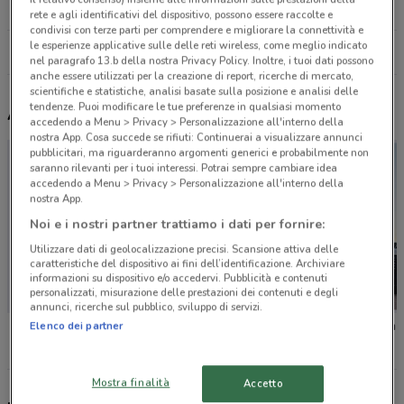
2.8 km
CHIUSO
rete e agli identificativi del dispositivo, possono essere raccolte e
condivisi con terze parti per comprendere e migliorare la connettività e
le esperienze applicative sulle delle reti wireless, come meglio indicato
Tutti i negozi Mitsubishi
nel paragrafo 13.b della nostra Privacy Policy. Inoltre, i tuoi dati possono
anche essere utilizzati per la creazione di report, ricerche di mercato,
scientifiche e statistiche, analisi basate sulla posizione e analisi delle
tendenze. Puoi modificare le tue preferenze in qualsiasi momento
Altri volantini nelle vicinanze
accedendo a Menu > Privacy > Personalizzazione all'interno della
nostra App. Cosa succede se rifiuti: Continuerai a visualizzare annunci
pubblicitari, ma riguarderanno argomenti generici e probabilmente non
saranno rilevanti per i tuoi interessi. Potrai sempre cambiare idea
accedendo a Menu > Privacy > Personalizzazione all'interno della
nostra App.
Noi e i nostri partner trattiamo i dati per fornire:
Utilizzare dati di geolocalizzazione precisi. Scansione attiva delle
caratteristiche del dispositivo ai fini dell’identificazione. Archiviare
informazioni su dispositivo e/o accedervi. Pubblicità e contenuti
personalizzati, misurazione delle prestazioni dei contenuti e degli
annunci, ricerche sul pubblico, sviluppo di servizi.
Budget
Kappa Moto
Nissan
Elenco dei partner
Mostra finalità
Accetto