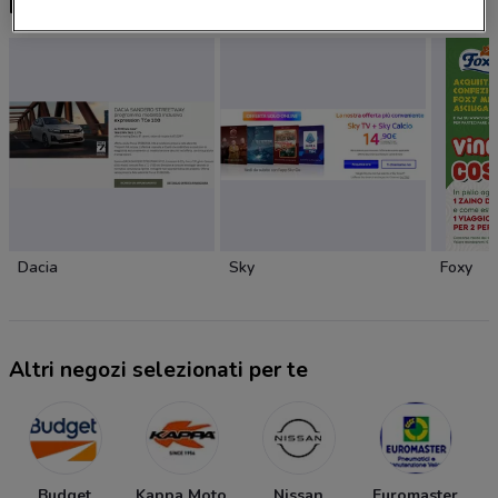
Nuovi prodotti da provare
Dacia
Sky
Foxy
Altri negozi selezionati per te
Budget
Kappa Moto
Nissan
Euromaster