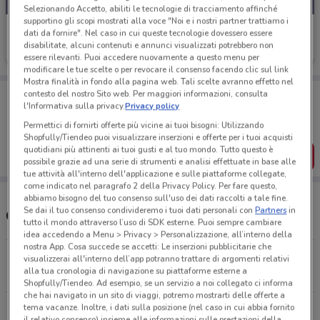
Selezionando Accetto, abiliti le tecnologie di tracciamento affinché
supportino gli scopi mostrati alla voce "Noi e i nostri partner trattiamo i
Mitsubishi
dati da fornire". Nel caso in cui queste tecnologie dovessero essere
disabilitate, alcuni contenuti e annunci visualizzati potrebbero non
1.3 km
essere rilevanti. Puoi accedere nuovamente a questo menu per
modificare le tue scelte o per revocare il consenso facendo clic sul link
Mostra finalità in fondo alla pagina web. Tali scelte avranno effetto nel
Porta DoveConviene sempre con te!
contesto del nostro Sito web. Per maggiori informazioni, consulta
l'Informativa sulla privacy.
Privacy policy
Puoi trovare le migliori offerte dei negozi vicino a te,
salvarle e creare la tua lista del risparmio, comodamente
Permettici di fornirti offerte più vicine ai tuoi bisogni: Utilizzando
dal tuo cellulare.
Shopfully/Tiendeo puoi visualizzare inserzioni e offerte per i tuoi acquisti
quotidiani più attinenti ai tuoi gusti e al tuo mondo. Tutto questo è
SCARICA L’APP
possibile grazie ad una serie di strumenti e analisi effettuate in base alle
tue attività all'interno dell'applicazione e sulle piattaforme collegate,
come indicato nel paragrafo 2 della Privacy Policy. Per fare questo,
abbiamo bisogno del tuo consenso sull'uso dei dati raccolti a tale fine.
Se dai il tuo consenso condivideremo i tuoi dati personali con
Partners
in
Concessionari Mitsubishi nelle vicinanze
tutto il mondo attraverso l’uso di SDK esterne. Puoi sempre cambiare
idea accedendo a Menu > Privacy > Personalizzazione, all’interno della
nostra App. Cosa succede se accetti: Le inserzioni pubblicitarie che
Strada Statale 96 Km 118+216 Modugno
visualizzerai all'interno dell’app potranno trattare di argomenti relativi
alla tua cronologia di navigazione su piattaforme esterne a
1.3 km
CHIUSO
Shopfully/Tiendeo. Ad esempio, se un servizio a noi collegato ci informa
che hai navigato in un sito di viaggi, potremo mostrarti delle offerte a
tema vacanze. Inoltre, i dati sulla posizione (nel caso in cui abbia fornito
S.S. 96 Km 119,800 Modugno
il relativo consenso) insieme alle informazioni sulle prestazioni della