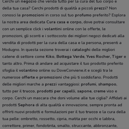
Cerchi un
negozio
che venda tutto per la cura del tuo corpo e
della tua casa? Cerchi prodotti di qualità a piccoli
prezzi
? Non
conosci le
promozioni
in corso sul tuo
profumo
preferito? Esplora
la nostra area dedicata
Cura casa e corpo
,
dove potrai consultare
con un semplice click i
volantini
online con le offerte, le
promozioni, gli sconti e i sottocosto dei migliori negozi dedicati alla
vendita di prodotti per la cura della casa e la persona
,
presenti a
Modugno. In questa sezione troverai i
cataloghi
delle migliori
catene di settore come
Kiko
,
Bottega Verde
,
Yves Rocher,
Tiger
e
tanto altro. Prima di andare ad acquistare il tuo prodotto preferito
sfoglia il
volantino
online su DoveConviene.it e scegli tra le
numerose
offerte
e
promozioni
che più ti soddisfano. Prodotti
delle migliori marche a
prezzi
vantaggiosi:
profumi
,
shampoo
,
tutto per il
trucco
,
prodotti per capelli
,
sapone
,
creme
viso e
corpo. Cerchi un mascara che doni volume alle tue ciglia? Affidati ai
prodotti
Sephora
di alta qualità e innovazione, sempre pronta ad
offrirti nuovi prodotti e formulazioni per il tuo
trucco
e la cura della
tua pelle: ombretto, rossetto, cipria, matita per occhi e labbra,
correttore, primer, fondotinta, smalto, struccante, abbronzante,