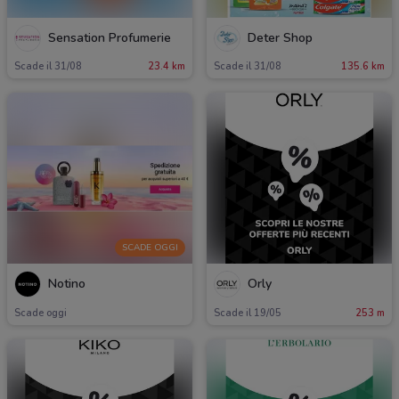
Sensation Profumerie
Deter Shop
Scade il 31/08
23.4 km
Scade il 31/08
135.6 km
SCADE OGGI
Notino
Orly
Scade oggi
Scade il 19/05
253 m