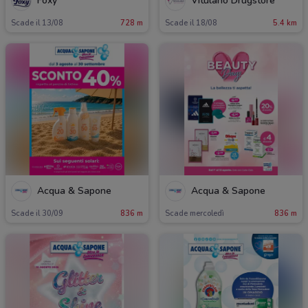
Foxy
Vitulano Drugstore
Scade il 13/08
728 m
Scade il 18/08
5.4 km
Acqua & Sapone
Acqua & Sapone
Scade il 30/09
836 m
Scade mercoledì
836 m