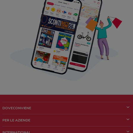
DOVECONVIENE
Cos'è DoveConviene
PER LE AZIENDE
Chi siamo
Cosa facciamo
INTERNATIONAL