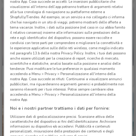
nostra App. Cosa succede se accetti: Le inserzioni pubblicitarie che
visualizzerai all'interno dell’app potranno trattare di argomenti relativi
alla tua cronologia di navigazione su piattaforme esterne a
Shopfully/Tiendeo. Ad esempio, se un servizio a noi collegato ci informa
che hai navigato in un sito di viaggi, potremo mostrarti delle offerte a
tema vacanze. Inoltre, i dati sulla posizione (nel caso in cui abbia fornito
il relativo consenso) insieme alle informazioni sulle prestazioni della
rete e agli identificativi del dispositivo, possono essere raccolte e
condivisi con terze parti per comprendere e migliorare la connettività e
le esperienze applicative sulle delle reti wireless, come meglio indicato
nel paragrafo 13.b della nostra Privacy Policy. Inoltre, i tuoi dati possono
anche essere utilizzati per la creazione di report, ricerche di mercato,
-5 GIORNI
scientifiche e statistiche, analisi basate sulla posizione e analisi delle
tendenze. Puoi modificare le tue preferenze in qualsiasi momento
Acqua & Sapone
Acqua & Sapone
accedendo a Menu > Privacy > Personalizzazione all'interno della
nostra App. Cosa succede se rifiuti: Continuerai a visualizzare annunci
Scade martedì
836 m
Scade il 31/01
836 m
pubblicitari, ma riguarderanno argomenti generici e probabilmente non
saranno rilevanti per i tuoi interessi. Potrai sempre cambiare idea
accedendo a Menu > Privacy > Personalizzazione all'interno della
nostra App.
Noi e i nostri partner trattiamo i dati per fornire:
Utilizzare dati di geolocalizzazione precisi. Scansione attiva delle
caratteristiche del dispositivo ai fini dell’identificazione. Archiviare
informazioni su dispositivo e/o accedervi. Pubblicità e contenuti
personalizzati, misurazione delle prestazioni dei contenuti e degli