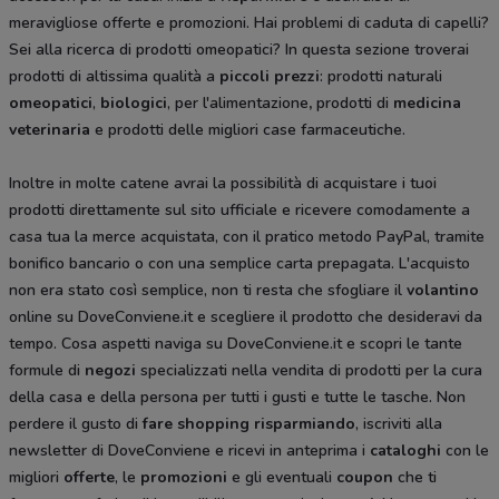
meravigliose offerte e promozioni. Hai problemi di caduta di capelli?
Sei alla ricerca di prodotti omeopatici? In questa sezione troverai
prodotti di altissima qualità a
piccoli prezzi
: prodotti naturali
omeopatici
,
biologici
, per l'alimentazione
,
prodotti di
medicina
veterinaria
e prodotti delle migliori case farmaceutiche.
Inoltre in molte catene avrai la possibilità di acquistare i tuoi
prodotti direttamente sul sito ufficiale e ricevere comodamente a
casa tua la merce acquistata, con il pratico metodo PayPal, tramite
bonifico bancario o con una semplice carta prepagata. L'acquisto
non era stato così semplice, non ti resta che sfogliare il
volantino
online su DoveConviene.it e scegliere il prodotto che desideravi da
tempo. Cosa aspetti naviga su DoveConviene.it e scopri le tante
formule di
negozi
specializzati nella vendita di prodotti per la cura
della casa e della persona per tutti i gusti e tutte le tasche. Non
perdere il gusto di
fare shopping risparmiando
, iscriviti alla
newsletter di DoveConviene e ricevi in anteprima i
cataloghi
con le
migliori
offerte
, le
promozioni
e gli eventuali
coupon
che ti