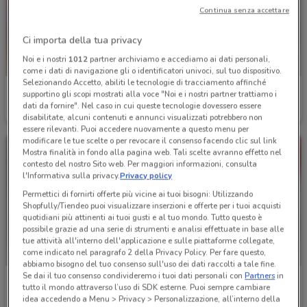
Continua senza accettare
Ci importa della tua privacy
Noi e i nostri
1012
partner archiviamo e accediamo ai dati personali,
come i dati di navigazione gli o identificatori univoci, sul tuo dispositivo.
Selezionando Accetto, abiliti le tecnologie di tracciamento affinché
Acqua & Sapone
Acqua & Sapone
supportino gli scopi mostrati alla voce "Noi e i nostri partner trattiamo i
dati da fornire". Nel caso in cui queste tecnologie dovessero essere
Scade mercoledì
836 m
Scade il 15/08
836 m
disabilitate, alcuni contenuti e annunci visualizzati potrebbero non
essere rilevanti. Puoi accedere nuovamente a questo menu per
modificare le tue scelte o per revocare il consenso facendo clic sul link
Mostra finalità in fondo alla pagina web. Tali scelte avranno effetto nel
contesto del nostro Sito web. Per maggiori informazioni, consulta
l'Informativa sulla privacy.
Privacy policy
Permettici di fornirti offerte più vicine ai tuoi bisogni: Utilizzando
Shopfully/Tiendeo puoi visualizzare inserzioni e offerte per i tuoi acquisti
quotidiani più attinenti ai tuoi gusti e al tuo mondo. Tutto questo è
possibile grazie ad una serie di strumenti e analisi effettuate in base alle
tue attività all'interno dell'applicazione e sulle piattaforme collegate,
come indicato nel paragrafo 2 della Privacy Policy. Per fare questo,
abbiamo bisogno del tuo consenso sull'uso dei dati raccolti a tale fine.
Se dai il tuo consenso condivideremo i tuoi dati personali con
Partners
in
Acqua & Sapone
Acqua & Sapone
tutto il mondo attraverso l’uso di SDK esterne. Puoi sempre cambiare
idea accedendo a Menu > Privacy > Personalizzazione, all’interno della
Scade il 02/09
836 m
Scade il 15/08
836 m