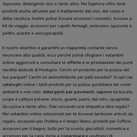
doposole, detergente viso e tanto altro. Ma
Sephora offre tanti
prodotti anche all'uomo per il trattamento del viso, del corpo e
della rasatura. Inoltre potrai trovare accessori cosmetici, trousse e
kit da viaggio, accessori per capelli fermagli, extension, spazzole e
pettini, piastre e asciugacapelli.
Il nostro obiettivo è garantirti un
risparmio
costante senza
rinunciare alla qualità, ecco perché potrai sfogliare i
volantini
online aggiornati e consultare le
offerte
e le
promozioni
dei punti
vendita dedicati di Modugno. Cerchi un prodotto per la pulizia del
tuo parquet? Cerchi un ammorbidente per pelli sensibili? Scopri nei
cataloghi
online i tanti prodotti per la pulizia quotidiana dei vostri
ambienti e non solo:
detergenti per pavimenti
,
sapone
da bucato,
scope e cattura polvere, mocio, guanti, panni, teli stiro, spugnette
da cucina e tanto altro. Stai cercando una simpatica idea regalo?
Nei
volantini
online selezionati per te troverai tantissimi articoli da
regalo, accessori per l’hobby e il tempo libero, prodotti per l’ufficio,
accessori per il bagno, tutto per la scuola, giocattoli, cosmetica e
accessori per la casa. Inizia a
risparmiare
e usufruisci di