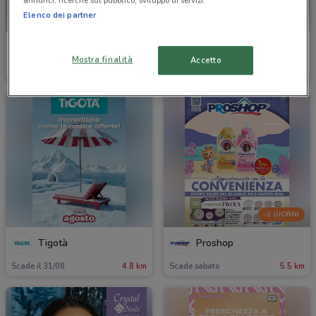
annunci, ricerche sul pubblico, sviluppo di servizi.
Elenco dei partner
Wycon
Douglas
Mostra finalità
Accetto
Scade il 31/08
1.8 km
Scade il 22/09
4.4 km
-2 GIORNI
Tigotà
Proshop
Scade il 31/08
4.8 km
Scade sabato
5.5 km