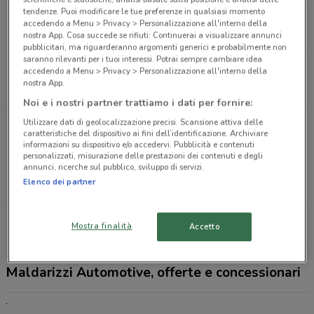
tendenze. Puoi modificare le tue preferenze in qualsiasi momento
S.S. 96 Km. 118,600 Bari
accedendo a Menu > Privacy > Personalizzazione all'interno della
nostra App. Cosa succede se rifiuti: Continuerai a visualizzare annunci
1.5 km
CHIUSO
pubblicitari, ma riguarderanno argomenti generici e probabilmente non
saranno rilevanti per i tuoi interessi. Potrai sempre cambiare idea
Via Fratelli Philips, 5 Bari
accedendo a Menu > Privacy > Personalizzazione all'interno della
nostra App.
3.8 km
CHIUSO
Noi e i nostri partner trattiamo i dati per fornire:
Via Argiro, 54 Bari
Utilizzare dati di geolocalizzazione precisi. Scansione attiva delle
caratteristiche del dispositivo ai fini dell’identificazione. Archiviare
8.9 km
CHIUSO
informazioni su dispositivo e/o accedervi. Pubblicità e contenuti
personalizzati, misurazione delle prestazioni dei contenuti e degli
annunci, ricerche sul pubblico, sviluppo di servizi.
Via Oberdan, 2 Bari
Elenco dei partner
9.8 km
CHIUSO
Tutti i negozi Maldarizzi Automotive
Mostra finalità
Accetto
Maldarizzi Automotive, offerte e concessionari
.