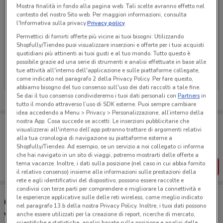
Mostra finalità in fondo alla pagina web. Tali scelte avranno effetto nel
contesto del nostro Sito web. Per maggiori informazioni, consulta
l'Informativa sulla privacy.
Privacy policy
Permettici di fornirti offerte più vicine ai tuoi bisogni: Utilizzando
Shopfully/Tiendeo puoi visualizzare inserzioni e offerte per i tuoi acquisti
Ci dispiace, al momento non abbiamo pubblicato
quotidiani più attinenti ai tuoi gusti e al tuo mondo. Tutto questo è
possibile grazie ad una serie di strumenti e analisi effettuate in base alle
volantini nella tua zona. Riprova più tardi.
tue attività all'interno dell'applicazione e sulle piattaforme collegate,
come indicato nel paragrafo 2 della Privacy Policy. Per fare questo,
abbiamo bisogno del tuo consenso sull'uso dei dati raccolti a tale fine.
Se dai il tuo consenso condivideremo i tuoi dati personali con
Partners
in
tutto il mondo attraverso l’uso di SDK esterne. Puoi sempre cambiare
idea accedendo a Menu > Privacy > Personalizzazione, all’interno della
nostra App. Cosa succede se accetti: Le inserzioni pubblicitarie che
Porta DoveConviene sempre con te!
visualizzerai all'interno dell’app potranno trattare di argomenti relativi
Puoi trovare le migliori offerte dei negozi vicino a te,
alla tua cronologia di navigazione su piattaforme esterne a
salvarle e creare la tua lista del risparmio, comodamente
Shopfully/Tiendeo. Ad esempio, se un servizio a noi collegato ci informa
dal tuo cellulare.
che hai navigato in un sito di viaggi, potremo mostrarti delle offerte a
tema vacanze. Inoltre, i dati sulla posizione (nel caso in cui abbia fornito
SCARICA L’APP
il relativo consenso) insieme alle informazioni sulle prestazioni della
rete e agli identificativi del dispositivo, possono essere raccolte e
condivisi con terze parti per comprendere e migliorare la connettività e
le esperienze applicative sulle delle reti wireless, come meglio indicato
Concessionari Maldarizzi Automotive nelle
nel paragrafo 13.b della nostra Privacy Policy. Inoltre, i tuoi dati possono
vicinanze
anche essere utilizzati per la creazione di report, ricerche di mercato,
scientifiche e statistiche, analisi basate sulla posizione e analisi delle