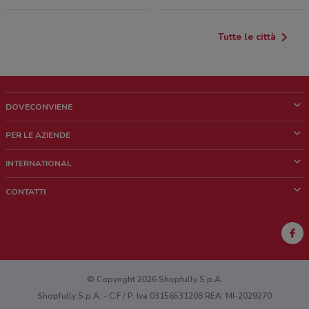
Tutte le città
DOVECONVIENE
Cos'è DoveConviene
PER LE AZIENDE
Chi siamo
Cosa facciamo
INTERNATIONAL
News e media
Richieste commerciali e marketing
Brazil
CONTATTI
Lavora con noi
Mexico
Segnalazione punto vendita
France
Segnalazione Volantino
Australia
Hai un malfunzionamento sul web o sull'app?
New Zealand
© Copyright 2026 Shopfully S.p.A.
Shopfully S.p.A. - C.F / P. Iva 03156531208 REA: MI-2029270