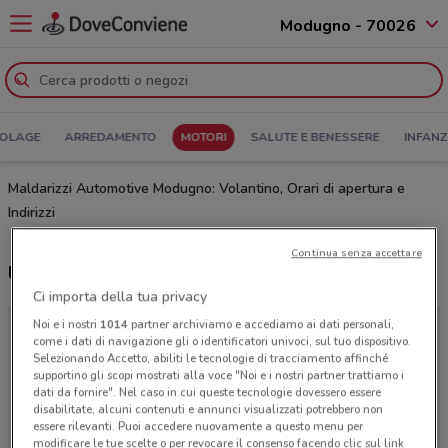
Modugno - 70026
COLAGE
ARREDAMENTO
MOTORI
SALUTE E BENESSERE
INFANZ
Maldarizzi Automotive Modugno: Volantino, Orari di apertura e
Indirizzi
Continua senza accettare
Ultime offerte del volantino Maldarizzi Automotive
Ci importa della tua privacy
Noi e i nostri
1014
partner archiviamo e accediamo ai dati personali,
come i dati di navigazione gli o identificatori univoci, sul tuo dispositivo.
Selezionando Accetto, abiliti le tecnologie di tracciamento affinché
supportino gli scopi mostrati alla voce "Noi e i nostri partner trattiamo i
dati da fornire". Nel caso in cui queste tecnologie dovessero essere
disabilitate, alcuni contenuti e annunci visualizzati potrebbero non
essere rilevanti. Puoi accedere nuovamente a questo menu per
modificare le tue scelte o per revocare il consenso facendo clic sul link