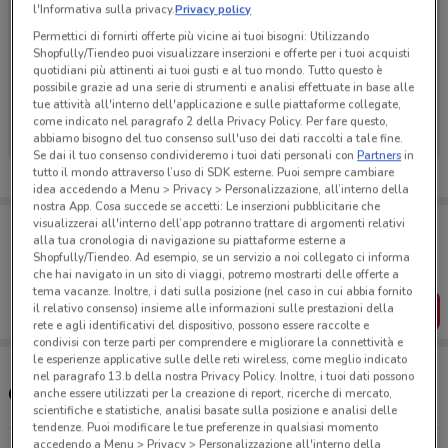
l'Informativa sulla privacy.
Privacy policy
Permettici di fornirti offerte più vicine ai tuoi bisogni: Utilizzando
Shopfully/Tiendeo puoi visualizzare inserzioni e offerte per i tuoi acquisti
quotidiani più attinenti ai tuoi gusti e al tuo mondo. Tutto questo è
Ci dispiace, al momento non abbiamo pubblicato
possibile grazie ad una serie di strumenti e analisi effettuate in base alle
volantini nella tua zona. Riprova più tardi.
tue attività all'interno dell'applicazione e sulle piattaforme collegate,
come indicato nel paragrafo 2 della Privacy Policy. Per fare questo,
abbiamo bisogno del tuo consenso sull'uso dei dati raccolti a tale fine.
Se dai il tuo consenso condivideremo i tuoi dati personali con
Partners
in
tutto il mondo attraverso l’uso di SDK esterne. Puoi sempre cambiare
idea accedendo a Menu > Privacy > Personalizzazione, all’interno della
nostra App. Cosa succede se accetti: Le inserzioni pubblicitarie che
Porta DoveConviene sempre con te!
visualizzerai all'interno dell’app potranno trattare di argomenti relativi
alla tua cronologia di navigazione su piattaforme esterne a
Puoi trovare le migliori offerte dei negozi vicino a te,
salvarle e creare la tua lista del risparmio, comodamente
Shopfully/Tiendeo. Ad esempio, se un servizio a noi collegato ci informa
dal tuo cellulare.
che hai navigato in un sito di viaggi, potremo mostrarti delle offerte a
tema vacanze. Inoltre, i dati sulla posizione (nel caso in cui abbia fornito
il relativo consenso) insieme alle informazioni sulle prestazioni della
SCARICA L’APP
rete e agli identificativi del dispositivo, possono essere raccolte e
condivisi con terze parti per comprendere e migliorare la connettività e
le esperienze applicative sulle delle reti wireless, come meglio indicato
nel paragrafo 13.b della nostra Privacy Policy. Inoltre, i tuoi dati possono
Concessionari Dedicar nelle vicinanze
anche essere utilizzati per la creazione di report, ricerche di mercato,
scientifiche e statistiche, analisi basate sulla posizione e analisi delle
tendenze. Puoi modificare le tue preferenze in qualsiasi momento
accedendo a Menu > Privacy > Personalizzazione all'interno della