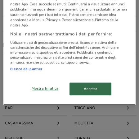
Via F. De Blasio, 22 Bari
nostra App. Cosa succede se rifiuti: Continuerai a visualizzare annunci
4 km
CHIUSO
pubblicitari, ma riguarderanno argomenti generici e probabilmente non
saranno rilevanti per i tuoi interessi. Potrai sempre cambiare idea
accedendo a Menu > Privacy > Personalizzazione all'interno della
Tutti i negozi Dedicar
nostra App.
Noi e i nostri partner trattiamo i dati per fornire:
Utilizzare dati di geolocalizzazione precisi. Scansione attiva delle
Dedicar, offerte e concessionari
caratteristiche del dispositivo ai fini dell’identificazione. Archiviare
informazioni su dispositivo e/o accedervi. Pubblicità e contenuti
personalizzati, misurazione delle prestazioni dei contenuti e degli
annunci, ricerche sul pubblico, sviluppo di servizi.
Elenco dei partner
Offerte volantini e cataloghi per città nelle vicinanze
Mostra finalità
Accetto
MODUGNO
BITONTO
BARI
TRIGGIANO
CASAMASSIMA
MOLFETTA
BISCEGLIE
CORATO