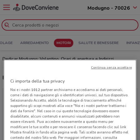
Modugno - 70026
COLAGE
ARREDAMENTO
MOTORI
SALUTE E BENESSERE
INFANZ
Dedicar Modugno: Volantino, Orari di apertura e Indirizzi
Continua senza accettare
Ultime offerte del volantino Dedicar
Ci importa della tua privacy
Noi e i nostri
1012
partner archiviamo e accediamo ai dati personali,
come i dati di navigazione gli o identificatori univoci, sul tuo dispositivo.
Selezionando Accetto, abiliti le tecnologie di tracciamento affinché
supportino gli scopi mostrati alla voce "Noi e i nostri partner trattiamo i
dati da fornire". Nel caso in cui queste tecnologie dovessero essere
disabilitate, alcuni contenuti e annunci visualizzati potrebbero non
essere rilevanti. Puoi accedere nuovamente a questo menu per
modificare le tue scelte o per revocare il consenso facendo clic sul link
Mostra finalità in fondo alla pagina web. Tali scelte avranno effetto nel
contesto del nostro Sito web. Per maggiori informazioni, consulta