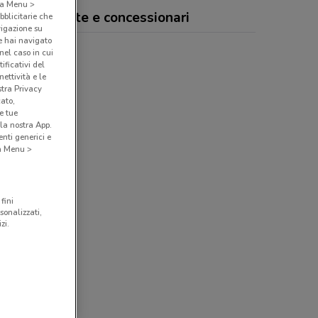
o a Menu >
 Clinic, offerte e concessionari
bblicitarie che
vigazione su
e hai navigato
(nel caso in cui
ificativi del
ettività e le
stra Privacy
cato,
e tue
la nostra App.
nti generici e
 a Menu >
fini
sonalizzati,
zi.