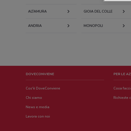
ALTAMURA
GIOIA DEL COLLE
ANDRIA
MONOPOLI
DOVECONVIENE
PER LE A
Cos'è DoveConviene
Cosa facc
Chi siamo
Richieste 
News e media
Lavora con noi