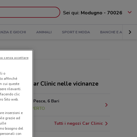
Sei qui:
Modugno - 70026
ANZIA E GIOCHI
ANIMALI
SPORT E MODA
BANCHE E ASSICUR
ua senza accettare
li o
nto affinché
cessionari Car Clinic nelle vicinanze
in cui queste
ere rilevanti.
 facendo clic
ro Sito web.
Via Delfino Pesce, 6 Bari
10.1 km
APERTO
are inserzioni e
bile grazie ad
Tutti i negozi Car Clinic
sulle
amo bisogno del
 personali con