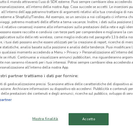
tutto il mondo attraverso l’uso di SDK esterne. Puoi sempre cambiare idea accedend
Car
rsonalizzazione, all’interno della nostra App. Cosa succede se accetti: Le inserzioni pu
i all'interno dell’app potranno trattare di argomenti relativi alla tua cronologia di na
esterne a Shopfully/Tiendeo. Ad esempio, se un servizio a noi collegato ci informa ch
i viaggi, potremo mostrarti delle offerte a tema vacanze. Inoltre, i dati sulla posizione 
o il relativo consenso) insieme alle informazioni sulle prestazioni della rete e agli ident
 possono essere raccolte e condivisi con terze parti per comprendere e migliorare la conn
pplicative sulle delle reti wireless, come meglio indicato nel paragrafo 13.b della no
re, i tuoi dati possono anche essere utilizzati per la creazione di report, ricerche di mer
 e statistiche, analisi basate sulla posizione e analisi delle tendenze. Puoi modificare l
in qualsiasi momento accedendo a Menu > Privacy > Personalizzazione all'interno del
 se rifiuti: Continuerai a visualizzare annunci pubblicitari, ma riguarderanno argome
te non saranno rilevanti per i tuoi interessi. Potrai sempre cambiare idea accedendo
rsonalizzazione all'interno della nostra App.
stri partner trattiamo i dati per fornire:
10.1 km
ti di geolocalizzazione precisi. Scansione attiva delle caratteristiche del dispositivo ai 
icazione. Archiviare informazioni su dispositivo e/o accedervi. Pubblicità e contenuti per
delle prestazioni dei contenuti e degli annunci, ricerche sul pubblico, sviluppo di servi
cinanze
partner
BARI
TRIGGIANO
Mostra finalità
Accetto
BISCEGLIE
CORATO