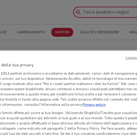
AGE
ARREDAMENTO
MOTORI
SALUTE E BENESSERE
INF
ertura e Indirizzi
Contin
 della tua privacy
ionari a Modugno
i
1012
partner archiviamo e accediamo ai dati personali, come i dati di navigazione g
ri univoci, sul tuo dispositivo. Selezionando Accetto, abiliti le tecnologie di tracciame
Con
li scopi mostrati alla voce "Noi e i nostri partner trattiamo i dati da fornire". Nel caso 
ovessero essere disabilitate, alcuni contenuti e annunci visualizzati potrebbero non ess
re nuovamente a questo menu per modificare le tue scelte o per revocare il consenso
tra finalità in fondo alla pagina web. Tali scelte avranno effetto nel contesto del nost
 informazioni, consulta l'Informativa sulla privacy.
Privacy policy
i fornirti offerte più vicine ai tuoi bisogni: Utilizzando Shopfully/Tiendeo puoi visualizz
i tuoi acquisti quotidiani più attinenti ai tuoi gusti e al tuo mondo. Tutto questo è possi
 strumenti e analisi effettuate in base alle tue attività all'interno dell'applicazione e 
collegate, come indicato nel paragrafo 2 della Privacy Policy. Per fare questo, abbi
 sull'uso dei dati raccolti a tale fine. Se dai il tuo consenso condivideremo i tuoi dati