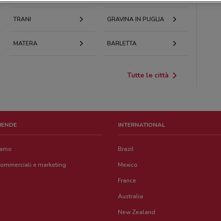
TRANI
GRAVINA IN PUGLIA
MATERA
BARLETTA
Tutte le città
ZIENDE
INTERNATIONAL
iamo
Brazil
commerciali e marketing
Mexico
France
Australia
New Zealand