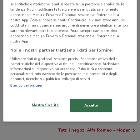
scientifiche e statistiche, analisi basate sulla posizione e analisi delle
Via C. Battisti, 50 Modugno
tendenze. Puoi modificare le tue preferenze in qualsiasi momento
accedendo a Menu > Privacy > Personalizzazione all'interno della
503 m
CHIUSO
nostra App. Cosa succede se rifiuti: Continuerai a visualizzare annunci
pubblicitari, ma riguarderanno argomenti generici e probabilmente non
saranno rilevanti per i tuoi interessi. Potrai sempre cambiare idea
Strada Provinciale 231, Km. 80,176 - Ex Strada
accedendo a Menu > Privacy > Personalizzazione all'interno della
Statale 98 Modugno
nostra App.
1.5 km
Noi e i nostri partner trattiamo i dati per fornire:
Utilizzare dati di geolocalizzazione precisi. Scansione attiva delle
Ii Traversa Via Dell'Artigianato Sn, Modugno
caratteristiche del dispositivo ai fini dell’identificazione. Archiviare
informazioni su dispositivo e/o accedervi. Pubblicità e contenuti
1.9 km
CHIUSO
personalizzati, misurazione delle prestazioni dei contenuti e degli
annunci, ricerche sul pubblico, sviluppo di servizi.
Viale Maestri Del Lavoro, 25 Modugno
Elenco dei partner
2.3 km
Mostra finalità
Accetto
Viale Maestri Del Lavoro, 25 Modugno
2.3 km
CHIUSO
Tutti i negozi Alfa Romeo - Mopar