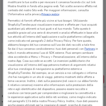
modificare le tue scelte o per revocare il consenso facendo clic sul link
Mostra finalità in fondo alla pagina web. Tali scelte avranno effetto nel
contesto del nostro Sito web. Per maggiori informazioni, consulta
l'Informativa sulla privacy.
Privacy policy
Permettici di fornirti offerte più vicine ai tuoi bisogni: Utilizzando
Ci dispiace, al momento non abbiamo pubblicato
Shopfully/Tiendeo puoi visualizzare inserzioni e offerte per i tuoi acquisti
quotidiani più attinenti ai tuoi gusti e al tuo mondo. Tutto questo è
volantini nella tua zona. Riprova più tardi.
possibile grazie ad una serie di strumenti e analisi effettuate in base alle
tue attività all'interno dell'applicazione e sulle piattaforme collegate,
come indicato nel paragrafo 2 della Privacy Policy. Per fare questo,
abbiamo bisogno del tuo consenso sull'uso dei dati raccolti a tale fine.
Se dai il tuo consenso condivideremo i tuoi dati personali con
Partners
in
tutto il mondo attraverso l’uso di SDK esterne. Puoi sempre cambiare
idea accedendo a Menu > Privacy > Personalizzazione, all’interno della
Porta DoveConviene sempre con te!
nostra App. Cosa succede se accetti: Le inserzioni pubblicitarie che
Puoi trovare le migliori offerte dei negozi vicino a te,
visualizzerai all'interno dell’app potranno trattare di argomenti relativi
salvarle e creare la tua lista del risparmio, comodamente
alla tua cronologia di navigazione su piattaforme esterne a
dal tuo cellulare.
Shopfully/Tiendeo. Ad esempio, se un servizio a noi collegato ci informa
che hai navigato in un sito di viaggi, potremo mostrarti delle offerte a
SCARICA L’APP
tema vacanze. Inoltre, i dati sulla posizione (nel caso in cui abbia fornito
il relativo consenso) insieme alle informazioni sulle prestazioni della
rete e agli identificativi del dispositivo, possono essere raccolte e
condivisi con terze parti per comprendere e migliorare la connettività e
Concessionari Alfa Romeo - Mopar nelle
le esperienze applicative sulle delle reti wireless, come meglio indicato
vicinanze
nel paragrafo 13.b della nostra Privacy Policy. Inoltre, i tuoi dati possono
anche essere utilizzati per la creazione di report, ricerche di mercato,