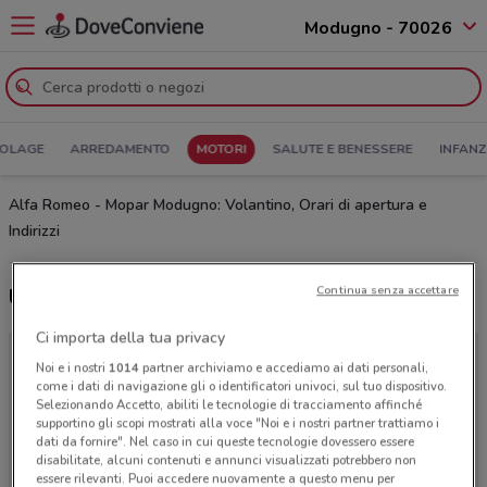
Modugno - 70026
COLAGE
ARREDAMENTO
MOTORI
SALUTE E BENESSERE
INFANZ
Alfa Romeo - Mopar Modugno: Volantino, Orari di apertura e
Indirizzi
Continua senza accettare
Ultime offerte del volantino Alfa Romeo - Mopar
Ci importa della tua privacy
Noi e i nostri
1014
partner archiviamo e accediamo ai dati personali,
come i dati di navigazione gli o identificatori univoci, sul tuo dispositivo.
Selezionando Accetto, abiliti le tecnologie di tracciamento affinché
supportino gli scopi mostrati alla voce "Noi e i nostri partner trattiamo i
dati da fornire". Nel caso in cui queste tecnologie dovessero essere
disabilitate, alcuni contenuti e annunci visualizzati potrebbero non
essere rilevanti. Puoi accedere nuovamente a questo menu per