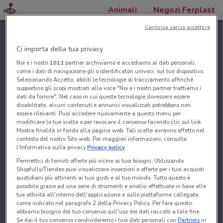
Animali
Negozi Ferplast
Continua senza accettare
Ci importa della tua privacy
Noi e i nostri
1012
partner archiviamo e accediamo ai dati personali,
come i dati di navigazione gli o identificatori univoci, sul tuo dispositivo.
Selezionando Accetto, abiliti le tecnologie di tracciamento affinché
supportino gli scopi mostrati alla voce "Noi e i nostri partner trattiamo i
dati da fornire". Nel caso in cui queste tecnologie dovessero essere
disabilitate, alcuni contenuti e annunci visualizzati potrebbero non
essere rilevanti. Puoi accedere nuovamente a questo menu per
modificare le tue scelte o per revocare il consenso facendo clic sul link
Mostra finalità in fondo alla pagina web. Tali scelte avranno effetto nel
contesto del nostro Sito web. Per maggiori informazioni, consulta
l'Informativa sulla privacy.
Privacy policy
Permettici di fornirti offerte più vicine ai tuoi bisogni: Utilizzando
Shopfully/Tiendeo puoi visualizzare inserzioni e offerte per i tuoi acquisti
quotidiani più attinenti ai tuoi gusti e al tuo mondo. Tutto questo è
possibile grazie ad una serie di strumenti e analisi effettuate in base alle
tue attività all'interno dell'applicazione e sulle piattaforme collegate,
come indicato nel paragrafo 2 della Privacy Policy. Per fare questo,
abbiamo bisogno del tuo consenso sull'uso dei dati raccolti a tale fine.
Se dai il tuo consenso condivideremo i tuoi dati personali con
Partners
in