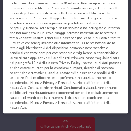
tutto il mondo attraverso l’uso di SDK esterne. Puoi sempre cambiare
idea accedendo a Menu > Privacy > Personalizzazione, all’interno della
nostra App. Cosa succede se accetti: Le inserzioni pubblicitarie che
visualizzerai all'interno dell’app potranno trattare di argomenti relativi
alla tua cronologia di navigazione su piattaforme esterne a
Shopfully/Tiendeo. Ad esempio, se un servizio a noi collegato ci informa
che hai navigato in un sito di viaggi, potremo mostrarti delle offerte a
tema vacanze. Inoltre, i dati sulla posizione (nel caso in cui abbia fornito
il relativo consenso) insieme alle informazioni sulle prestazioni della
rete e agli identificativi del dispositivo, possono essere raccolte e
condivisi con terze parti per comprendere e migliorare la connettività e
le esperienze applicative sulle delle reti wireless, come meglio indicato
nel paragrafo 13.b della nostra Privacy Policy. Inoltre, i tuoi dati possono
anche essere utilizzati per la creazione di report, ricerche di mercato,
scientifiche e statistiche, analisi basate sulla posizione e analisi delle
tendenze. Puoi modificare le tue preferenze in qualsiasi momento
accedendo a Menu > Privacy > Personalizzazione all'interno della
nostra App. Cosa succede se rifiuti: Continuerai a visualizzare annunci
pubblicitari, ma riguarderanno argomenti generici e probabilmente non
saranno rilevanti per i tuoi interessi. Potrai sempre cambiare idea
accedendo a Menu > Privacy > Personalizzazione all'interno della
nostra App.
Noi e i nostri partner trattiamo i dati per fornire:
Utilizzare dati di geolocalizzazione precisi. Scansione attiva delle
Offerte simili di Arcaplanet
caratteristiche del dispositivo ai fini dell’identificazione. Archiviare