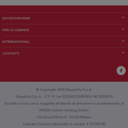
65 m
VIA LARGO DEI MILLE, 5
DOVECONVIENE
0.07268698664467028
Cos'è DoveConviene
PER LE AZIENDE
L.GO DEI MILLE, 5 Milazzo
Chi siamo
Cosa facciamo
INTERNATIONAL
73 m
News e media
Richieste commerciali e marketing
Brazil
CONTATTI
Lavora con noi
Largo Dei Mille, 5/9
Mexico
Segnalazione punto vendita
0.07361744915764437
France
Segnalazione Volantino
Via Largo Dei Mille, 5
Australia
Hai un malfunzionamento sul web o sull'app?
0.0742941861544596
New Zealand
© Copyright 2026 Shopfully S.p.A.
Shopfully S.p.A. - C.F / P. Iva 03156531208 REA: MI-2029270
Via Dei Mille 5
Società a socio unico soggetta all’attività di direzione e coordinamento di
0.07505416385328748
MEDIA Central Holding GmbH
Via Giosuè Borsi 9 - 20143 Milano
Largo Dei Mille 5 Milazzo
Capitale Sociale sottoscritto e versato: € 50.000,00
75 m