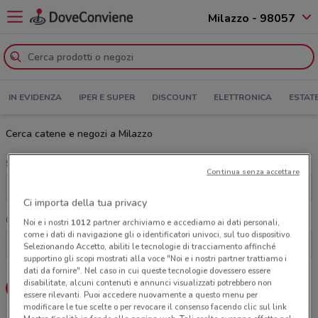
Milazzo - 98057
IN EVIDENZA
IPER E SUPER
DISCOUNT
ELETTRONICA
ESTAT
Cerca catene e negozi a Milazzo
Scegli una categoria
Continua senza accettare
Tutte le categorie
Ci importa della tua privacy
Cerca una catena
Noi e i nostri
1012
partner archiviamo e accediamo ai dati personali,
come i dati di navigazione gli o identificatori univoci, sul tuo dispositivo.
Selezionando Accetto, abiliti le tecnologie di tracciamento affinché
supportino gli scopi mostrati alla voce "Noi e i nostri partner trattiamo i
dati da fornire". Nel caso in cui queste tecnologie dovessero essere
disabilitate, alcuni contenuti e annunci visualizzati potrebbero non
Lista
Mappa
essere rilevanti. Puoi accedere nuovamente a questo menu per
modificare le tue scelte o per revocare il consenso facendo clic sul link