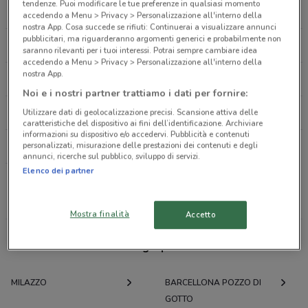
Via Cavour, 5 Milazzo
tendenze. Puoi modificare le tue preferenze in qualsiasi momento
EUROSPIN
IPERCOOP
accedendo a Menu > Privacy > Personalizzazione all'interno della
42 m
nostra App. Cosa succede se rifiuti: Continuerai a visualizzare annunci
pubblicitari, ma riguarderanno argomenti generici e probabilmente non
SISA
DECÒ
Via Manzoni 5
saranno rilevanti per i tuoi interessi. Potrai sempre cambiare idea
accedendo a Menu > Privacy > Personalizzazione all'interno della
0.04605313791718284
nostra App.
DESPAR
SIGMA
Noi e i nostri partner trattiamo i dati per fornire:
Largo Dei Mille, 1
Utilizzare dati di geolocalizzazione precisi. Scansione attiva delle
SINERGY
INTERSPAR
0.04691352266690795
caratteristiche del dispositivo ai fini dell’identificazione. Archiviare
informazioni su dispositivo e/o accedervi. Pubblicità e contenuti
personalizzati, misurazione delle prestazioni dei contenuti e degli
SIDIS
Via M. Regis, 17 - 19 Milazzo
annunci, ricerche sul pubblico, sviluppo di servizi.
48 m
Elenco dei partner
Tutte le catene
Via Cavour, 5 Milazzo
Mostra finalità
Accetto
48 m
Offerte volantini e cataloghi per città nelle vicinanze
Via Firenza snc Milazzo
53 m
MILAZZO
BARCELLONA POZZO DI
GOTTO
Via Firenze Snc