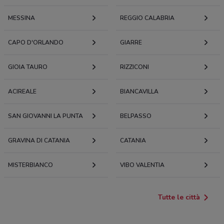
0.05491445718746341
MESSINA
REGGIO CALABRIA
Via Cavour, 2 Milazzo
CAPO D'ORLANDO
GIARRE
56 m
GIOIA TAURO
RIZZICONI
VIA M. REGIS 24
0.05675245089959829
ACIREALE
BIANCAVILLA
VIA M. REGIS, 26 Milazzo
SAN GIOVANNI LA PUNTA
59 m
BELPASSO
GRAVINA DI CATANIA
Via Del Sole, 1 Milazzo
CATANIA
63 m
MISTERBIANCO
VIBO VALENTIA
VIA LUIGI RIZZO, 9 Milazzo
64 m
Tutte le città
Via Luigi Rizzo, 9 Milazzo