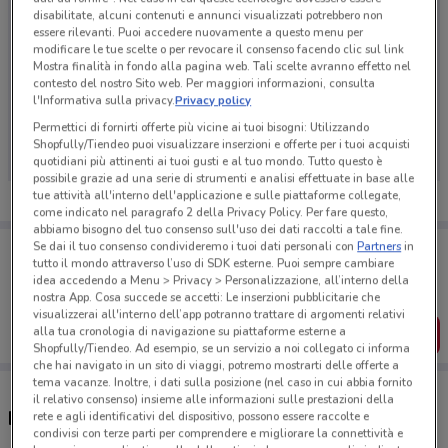
disabilitate, alcuni contenuti e annunci visualizzati potrebbero non
essere rilevanti. Puoi accedere nuovamente a questo menu per
modificare le tue scelte o per revocare il consenso facendo clic sul link
Mostra finalità in fondo alla pagina web. Tali scelte avranno effetto nel
contesto del nostro Sito web. Per maggiori informazioni, consulta
l'Informativa sulla privacy.
Privacy policy
Ci dispiace, al momento non abbiamo pubblicato
volantini nella tua zona. Riprova più tardi.
Permettici di fornirti offerte più vicine ai tuoi bisogni: Utilizzando
Shopfully/Tiendeo puoi visualizzare inserzioni e offerte per i tuoi acquisti
quotidiani più attinenti ai tuoi gusti e al tuo mondo. Tutto questo è
possibile grazie ad una serie di strumenti e analisi effettuate in base alle
tue attività all'interno dell'applicazione e sulle piattaforme collegate,
come indicato nel paragrafo 2 della Privacy Policy. Per fare questo,
abbiamo bisogno del tuo consenso sull'uso dei dati raccolti a tale fine.
Porta DoveConviene sempre con te!
Se dai il tuo consenso condivideremo i tuoi dati personali con
Partners
in
tutto il mondo attraverso l’uso di SDK esterne. Puoi sempre cambiare
Puoi trovare le migliori offerte dei negozi vicino a te,
idea accedendo a Menu > Privacy > Personalizzazione, all’interno della
salvarle e creare la tua lista del risparmio, comodamente
nostra App. Cosa succede se accetti: Le inserzioni pubblicitarie che
dal tuo cellulare.
visualizzerai all'interno dell’app potranno trattare di argomenti relativi
alla tua cronologia di navigazione su piattaforme esterne a
SCARICA L’APP
Shopfully/Tiendeo. Ad esempio, se un servizio a noi collegato ci informa
che hai navigato in un sito di viaggi, potremo mostrarti delle offerte a
tema vacanze. Inoltre, i dati sulla posizione (nel caso in cui abbia fornito
il relativo consenso) insieme alle informazioni sulle prestazioni della
Negozi GrandVision by Avanzi a Milano
rete e agli identificativi del dispositivo, possono essere raccolte e
condivisi con terze parti per comprendere e migliorare la connettività e