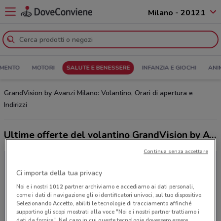
Milano - 20121
MENTO
MOTORI
SALUTE E BENESSERE
INFANZIA E GIOCHI
ANI
GrandVision by Avanzi Milano: Volantino, Orari di apertura e
Indirizzi
Ultime offerte del volantino GrandVision by Avanzi
Continua senza accettare
Ci importa della tua privacy
Noi e i nostri
1012
partner archiviamo e accediamo ai dati personali,
come i dati di navigazione gli o identificatori univoci, sul tuo dispositivo.
Selezionando Accetto, abiliti le tecnologie di tracciamento affinché
supportino gli scopi mostrati alla voce "Noi e i nostri partner trattiamo i
dati da fornire". Nel caso in cui queste tecnologie dovessero essere