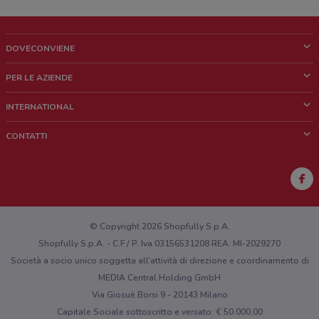
DOVECONVIENE
Cos'è DoveConviene
PER LE AZIENDE
Chi siamo
Cosa facciamo
INTERNATIONAL
News e media
Richieste commerciali e marketing
Brazil
CONTATTI
Lavora con noi
Mexico
Segnalazione punto vendita
France
Segnalazione Volantino
Australia
Hai un malfunzionamento sul web o sull'app?
New Zealand
© Copyright 2026 Shopfully S.p.A.
Shopfully S.p.A. - C.F / P. Iva 03156531208 REA: MI-2029270
Società a socio unico soggetta all’attività di direzione e coordinamento di
MEDIA Central Holding GmbH
Via Giosuè Borsi 9 - 20143 Milano
Capitale Sociale sottoscritto e versato: € 50.000,00