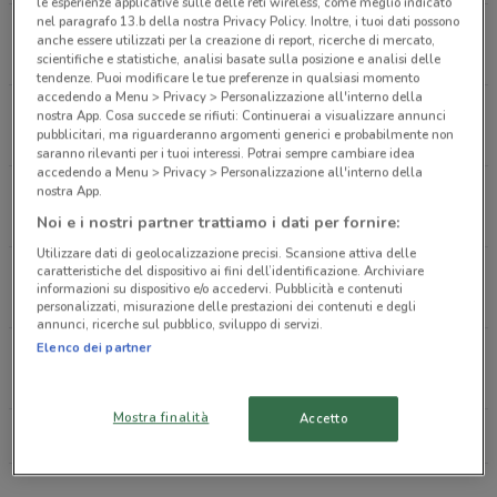
le esperienze applicative sulle delle reti wireless, come meglio indicato
nel paragrafo 13.b della nostra Privacy Policy. Inoltre, i tuoi dati possono
Via Rubens, 14 Milano
anche essere utilizzati per la creazione di report, ricerche di mercato,
564 m
CHIUSO
scientifiche e statistiche, analisi basate sulla posizione e analisi delle
tendenze. Puoi modificare le tue preferenze in qualsiasi momento
accedendo a Menu > Privacy > Personalizzazione all'interno della
Piazza Tre Torri Snc Milano
nostra App. Cosa succede se rifiuti: Continuerai a visualizzare annunci
pubblicitari, ma riguarderanno argomenti generici e probabilmente non
705 m
CHIUSO
saranno rilevanti per i tuoi interessi. Potrai sempre cambiare idea
accedendo a Menu > Privacy > Personalizzazione all'interno della
nostra App.
Via Washington, 88 Milano
1.4 km
CHIUSO
Noi e i nostri partner trattiamo i dati per fornire:
Utilizzare dati di geolocalizzazione precisi. Scansione attiva delle
caratteristiche del dispositivo ai fini dell’identificazione. Archiviare
Via Lorenteggio, 2 Milano
informazioni su dispositivo e/o accedervi. Pubblicità e contenuti
2.3 km
CHIUSO
personalizzati, misurazione delle prestazioni dei contenuti e degli
annunci, ricerche sul pubblico, sviluppo di servizi.
Elenco dei partner
Corso Genova, 24 Milano
2.4 km
CHIUSO
Mostra finalità
Accetto
Tutti i negozi GrandVision by Avanzi