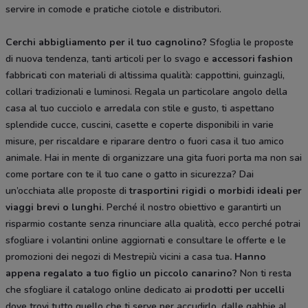
servire in comode e pratiche ciotole e distributori.
Cerchi abbigliamento per il tuo cagnolino?
Sfoglia le proposte
di nuova tendenza, tanti articoli per lo svago e
accessori fashion
fabbricati con materiali di altissima qualità: cappottini, guinzagli,
collari tradizionali e luminosi. Regala un particolare angolo della
casa al tuo cucciolo e arredala con stile e gusto, ti aspettano
splendide cucce, cuscini, casette e coperte disponibili in varie
misure, per riscaldare e riparare dentro o fuori casa il tuo amico
animale. Hai in mente di organizzare una gita fuori porta ma non sai
come portare con te il tuo cane o gatto in sicurezza? Dai
un’occhiata alle proposte di
trasportini rigidi
o morbidi ideali per
viaggi brevi o lunghi
. Perché il nostro obiettivo e garantirti un
risparmio costante senza rinunciare alla qualità, ecco perché potrai
sfogliare i volantini online aggiornati e consultare le offerte e le
promozioni dei negozi di Mestrepiù vicini a casa tua
. Hanno
appena regalato a tuo figlio un piccolo canarino?
Non ti resta
che sfogliare il catalogo online dedicato ai
prodotti per uccelli
dove trovi tutto quello che ti serve per accudirlo, dalle gabbie al