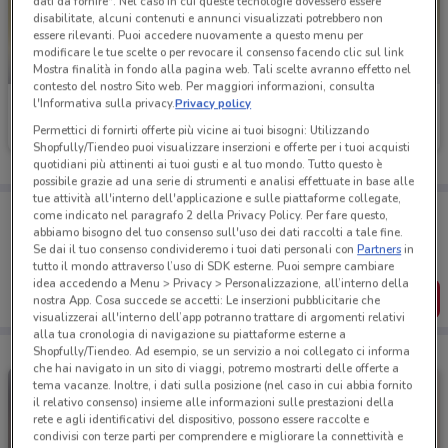
dati da fornire". Nel caso in cui queste tecnologie dovessero essere
disabilitate, alcuni contenuti e annunci visualizzati potrebbero non
essere rilevanti. Puoi accedere nuovamente a questo menu per
modificare le tue scelte o per revocare il consenso facendo clic sul link
-4 GIORNI
Mostra finalità in fondo alla pagina web. Tali scelte avranno effetto nel
contesto del nostro Sito web. Per maggiori informazioni, consulta
l'Informativa sulla privacy.
Privacy policy
Eurospesa
Ferplast
Permettici di fornirti offerte più vicine ai tuoi bisogni: Utilizzando
Scade mercoledì
1.7 km
Scade il 31/12
7.6 km
Shopfully/Tiendeo puoi visualizzare inserzioni e offerte per i tuoi acquisti
quotidiani più attinenti ai tuoi gusti e al tuo mondo. Tutto questo è
possibile grazie ad una serie di strumenti e analisi effettuate in base alle
tue attività all'interno dell'applicazione e sulle piattaforme collegate,
Porta DoveConviene sempre con te!
come indicato nel paragrafo 2 della Privacy Policy. Per fare questo,
Puoi trovare le migliori offerte dei negozi vicino a te,
abbiamo bisogno del tuo consenso sull'uso dei dati raccolti a tale fine.
salvarle e creare la tua lista del risparmio, comodamente
Se dai il tuo consenso condivideremo i tuoi dati personali con
Partners
in
dal tuo cellulare.
tutto il mondo attraverso l’uso di SDK esterne. Puoi sempre cambiare
idea accedendo a Menu > Privacy > Personalizzazione, all’interno della
SCARICA L’APP
nostra App. Cosa succede se accetti: Le inserzioni pubblicitarie che
visualizzerai all'interno dell’app potranno trattare di argomenti relativi
alla tua cronologia di navigazione su piattaforme esterne a
Shopfully/Tiendeo. Ad esempio, se un servizio a noi collegato ci informa
che hai navigato in un sito di viaggi, potremo mostrarti delle offerte a
tema vacanze. Inoltre, i dati sulla posizione (nel caso in cui abbia fornito
il relativo consenso) insieme alle informazioni sulle prestazioni della
rete e agli identificativi del dispositivo, possono essere raccolte e
condivisi con terze parti per comprendere e migliorare la connettività e