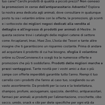
tuo cane? Cerchi prodotti di qualità a piccoli prezzi?
Non conosci
le promozioni in corso dell’antiparassitario Advantix?
Esplora
la nostra area dedicata agli animali, dove consultare in qualunque
posto tu sia i volantini online con le offerte, le promozioni, gli sconti
e i sottocosto dei
migliori negozi dedicati alla vendita al
dettaglio e all’ingrosso di prodotti per animali
di Mestre . In
questa sezione trovi i cataloghi delle migliori catene di settore
come Arcaplanet, Imac, Maxi Zoo, L’Isola dei Tesori e tante altre
insegne che ti garantiscono un risparmio costante. Prima di andare
ad acquistare il prodotto di cui hai bisogno,
sfoglia il
volantino
online su DoveConviene.it e scegli tra le numerose offerte e
promozioni che più ti soddisfano
. Prodotti delle migliori marche a
prezzi vantaggiosi.
Tante novità per i vostri amici a due o più
zampe con offerte imperdibili garantite tutto l’anno. Riempi il tuo
carrello con i prodotti che fanno al caso tuo, scegliendo su un
vasto assortimento. Da prodotti per la cura e la toelettatura,
shampoo, profumi, asciugamani, spazzole, dentifrici, antiparassitari,
farmaci per animali; ai prodotti per l’alimentazione, crocchette, cibo
secco, umido, snack e cibi per diete specifiche per ogni età da