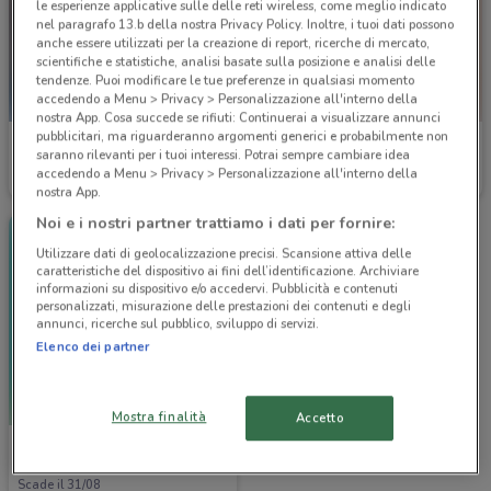
le esperienze applicative sulle delle reti wireless, come meglio indicato
nel paragrafo 13.b della nostra Privacy Policy. Inoltre, i tuoi dati possono
anche essere utilizzati per la creazione di report, ricerche di mercato,
scientifiche e statistiche, analisi basate sulla posizione e analisi delle
tendenze. Puoi modificare le tue preferenze in qualsiasi momento
accedendo a Menu > Privacy > Personalizzazione all'interno della
nostra App. Cosa succede se rifiuti: Continuerai a visualizzare annunci
pubblicitari, ma riguarderanno argomenti generici e probabilmente non
Ferplast
Ferplast
saranno rilevanti per i tuoi interessi. Potrai sempre cambiare idea
accedendo a Menu > Privacy > Personalizzazione all'interno della
Scade il 31/12
7.6 km
Scade il 31/12
7.6 km
nostra App.
Noi e i nostri partner trattiamo i dati per fornire:
Utilizzare dati di geolocalizzazione precisi. Scansione attiva delle
caratteristiche del dispositivo ai fini dell’identificazione. Archiviare
informazioni su dispositivo e/o accedervi. Pubblicità e contenuti
personalizzati, misurazione delle prestazioni dei contenuti e degli
annunci, ricerche sul pubblico, sviluppo di servizi.
Elenco dei partner
Mostra finalità
Accetto
Best Friend
Scade il 31/08