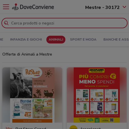
Mestre - 30172
RE
INFANZIA E GIOCHI
ANIMALI
SPORT E MODA
BANCHE E ASS
Offerte di Animali a Mestre