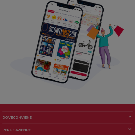
DOVECONVIENE
Cos'è DoveConviene
PER LE AZIENDE