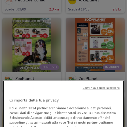
Pet Store Conad
Arcaplanet
Scade il 09/09
2.3 km
Scade il 16/08
2.5 km
IN ARRIVO
IN ARRIVO
ZooPlanet
ZooPlanet
Continua senza accettare
Valido da martedì
382 m
Valido dal 07/11
382 m
Ci importa della tua privacy
Noi e i nostri
1014
partner archiviamo e accediamo ai dati personali,
come i dati di navigazione gli o identificatori univoci, sul tuo dispositivo.
Selezionando Accetto, abiliti le tecnologie di tracciamento affinché
supportino gli scopi mostrati alla voce "Noi e i nostri partner trattiamo i